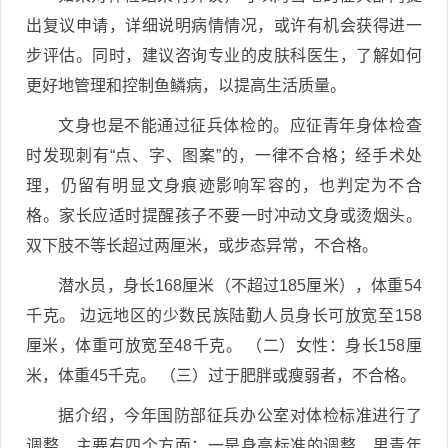
出复议申请，详细说明病情情况，或许有机会获得进一
步评估。同时，建议咨询专业的皮肤科医生，了解如何
更好地管理和控制鱼鳞病，以提高生活质量。
文身也是不能通过征兵体检的。应征青年身体检查
时发现刺有“点、字、图案”的，一律不合格；经手术处
理，仍留有明显文身痕迹影响军容的，也判定为不合
格。家长应适时提醒孩子不要一时冲动文身或烫烟头。
双下肢不等长超过两厘米，或步态异常，不合格。
潜水员，身长168厘米（不超过185厘米），体重54
千克。 边远地区的少数民族陆勤人员身长可放宽至158
厘米，体重可放宽至48千克。 （二）女性：身长158厘
米，体重45千克。 （三）过于肥胖或瘦弱者，不合格。
据介绍，今年国防部征兵办公室对体检标准进行了
调整，主要有四个方面：一是身高标准的调整，男青年