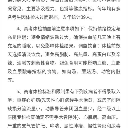
果亦纳入考生档案，供高校录取时参考。体检不合格情
况常见，主要涉及视力、色觉等健康指标。每年均有多
名考生因体检未过而退档，去年统计39人。
4、高考体检抽血前注意事项如下：保持情绪稳定与
充足睡眠：避免情绪波动过大，确保抽血前几天晚上有
充足的睡眠，以免影响体检结果。调整饮食：体检前数
天选择清淡饮食，避免高脂肪、高热量、高蛋白以及辛
辣、油腻等刺激性食物。避免食用可能影响血糖、血脂
及血尿酸等指标的食物，如肉汤、蘑菇汤、动物内脏
等。
5、高考体检标准和限制患有下列疾病者不得录取入
学：重症心脏病(先天性心脏病经手术治愈，或房室间隔
缺损分流流量小，动脉导管未闭回血量少，经二级以上
医院专科检查确定不需手术者除外)、心肌病、高血压。
严重的支气管扩张、哮喘、恶性肿瘤、慢性肾炎和尿毒