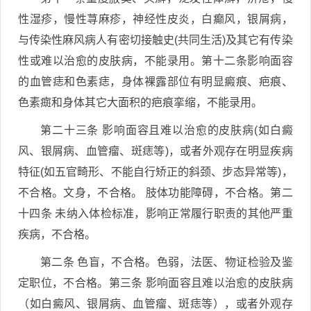
性湿疹，慢性荨麻疹，神经性皮炎，白癫风，银屑病，
与传染性麻风病人有密切接触史(共同生活)及其它有传染
性或难以治愈的皮肤病，不能录用。第十二条影响面容
的血管痣和色素痣，身体裸露部位有明显癜痕、疤痕、
色素癍和身体其它大面积的疤痕挛缩，不能录用。
第二十三条 影响面容且难以治愈的皮肤病(如白癜
风、银屑病、血管瘤、斑痣等)，或者外观存在明显疾病
特征(如五官畸形、不能自行矫正的斜颈、步态异常等)，
不合格。文身，不合格。 肢体功能障碍，不合格。第二
十四条 未纳入体检标准，影响正常履行职责的其他严重
疾病，不合格。
第二条 色盲，不合格。色弱，法医、物证检验及鉴
定职位，不合格。第三条 影响面容且难以治愈的皮肤病
（如白癜风、银屑病、血管瘤、斑痣等），或者外观存