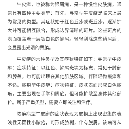
牛皮癣，也被称为银屑病，是一种慢性皮肤病，通
常具有四种主要类型：首先，寻常型牛皮癣是临床上最
为常见的类型。其症状始于红色丘疹或斑丘疹，逐渐扩
大并可能相互融合，形成边界清晰的斑片。这些斑片的
表面覆盖着一层银白色的鳞屑。轻轻刮除这些鳞屑后，
会显露出光滑的薄膜。
牛皮癣的六种类型及其症状特征如下：寻常型牛皮
癣：症状特征：以红色、鳞屑斑块为标志，常见于肘部
和膝盖，也可能出现在其他肌肤区域。伴随轻微瘙痒和
不适。脓疱型牛皮癣：症状特征：皮肤表面形成白色脓
疱，主要出现在手掌和脚底，但可能扩散至身体其他部
位。属于严重类型，需要立即关注和治疗。
脓疱病型牛皮癣的症状表现为皮损上出现密集的表
浅性无菌性小脓疱，可形成脓糊，伴有脱屑。该病可从