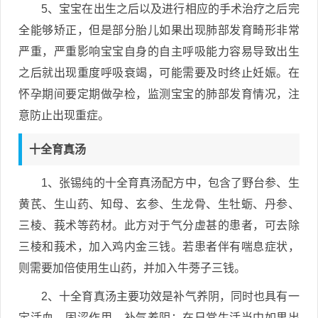
5、宝宝在出生之后以及进行相应的手术治疗之后完
全能够矫正，但是部分胎儿如果出现肺部发育畸形非常
严重，严重影响宝宝自身的自主呼吸能力容易导致出生
之后就出现重度呼吸衰竭，可能需要及时终止妊娠。在
怀孕期间要定期做孕检，监测宝宝的肺部发育情况，注
意防止出现重症。
十全育真汤
1、张锡纯的十全育真汤配方中，包含了野台参、生
黄芪、生山药、知母、玄参、生龙骨、生牡蛎、丹参、
三棱、莪术等药材。此方对于气分虚甚的患者，可去除
三棱和莪术，加入鸡内金三钱。若患者伴有喘息症状，
则需要加倍使用生山药，并加入牛蒡子三钱。
2、十全育真汤主要功效是补气养阴，同时也具有一
定活血、固涩作用。补气养阴：在日常生活当中如果出