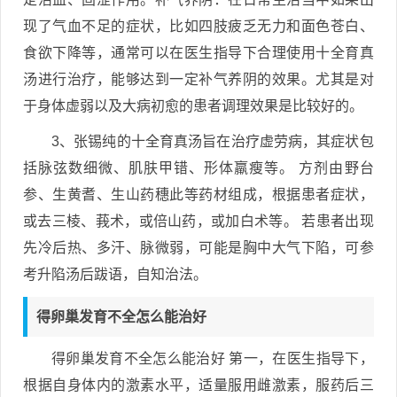
现了气血不足的症状，比如四肢疲乏无力和面色苍白、
食欲下降等，通常可以在医生指导下合理使用十全育真
汤进行治疗，能够达到一定补气养阴的效果。尤其是对
于身体虚弱以及大病初愈的患者调理效果是比较好的。
3、张锡纯的十全育真汤旨在治疗虚劳病，其症状包
括脉弦数细微、肌肤甲错、形体羸瘦等。 方剂由野台
参、生黄耆、生山药穗此等药材组成，根据患者症状，
或去三棱、莪术，或倍山药，或加白术等。 若患者出现
先冷后热、多汗、脉微弱，可能是胸中大气下陷，可参
考升陷汤后跋语，自知治法。
得卵巢发育不全怎么能治好
得卵巢发育不全怎么能治好 第一，在医生指导下，
根据自身体内的激素水平，适量服用雌激素，服药后三