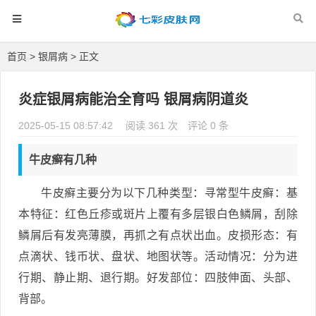
首页
>
银屑病
> 正文
炎症银屑病能治全育吗 银屑病阴道炎
2025-05-15 08:57:42
阅读 361 次
评论 0 条
牛皮癣有几种
牛皮癣主要分为以下几种类型：寻常型牛皮癣：基
本特征：红色丘疹或斑片上覆有多层银白色鳞屑，刮除
鳞屑后有发亮薄膜，再抓之有点状出血。皮损形态：有
点滴状、钱币状、盘状、地图状等。活动情况：分为进
行期、静止期、退行期。好发部位：四肢伸面、头部、
背部。