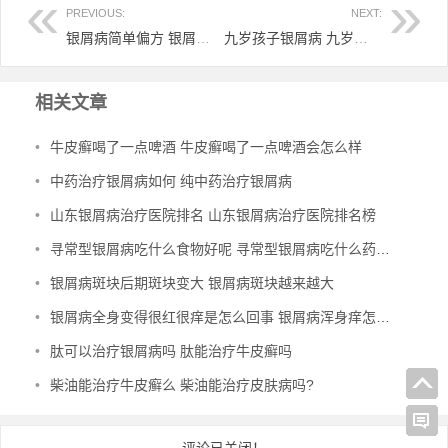
PREVIOUS:
NEXT:
银屑病简单偏方 银屑病小偏方
九岁孩子银屑病 九岁孩子银屑病能治好吗
相关文章
•
牛皮癣喝了一点啤酒 牛皮癣喝了一点啤酒会怎么样
•
中药治疗银屑病如何 纯中药治疗银屑病
•
山东银屑病治疗医院排名 山东银屑病治疗医院排名榜
•
寻常型银屑病吃什么食物好呢 寻常型银屑病吃什么药效果好
•
银屑病斑块后期斑块变大 银屑病斑块越来越大
•
银屑病全身变得很红很痒是怎么回事 银屑病浑身痒怎么办
•
肽可以治疗银屑病吗 肽能治疗牛皮癣吗
•
柴油能治疗牛皮癣么 柴油能治疗皮肤病吗?
评论已关闭！