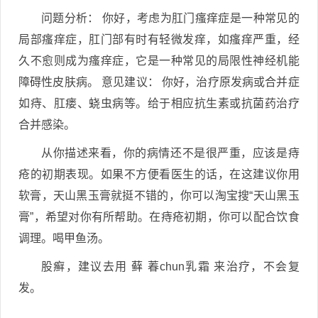
问题分析： 你好，考虑为肛门瘙痒症是一种常见的
局部瘙痒症，肛门部有时有轻微发痒，如瘙痒严重，经
久不愈则成为瘙痒症，它是一种常见的局限性神经机能
障碍性皮肤病。 意见建议： 你好，治疗原发病或合并症
如痔、肛瘘、蛲虫病等。给于相应抗生素或抗菌药治疗
合并感染。
从你描述来看，你的病情还不是很严重，应该是痔
疮的初期表现。如果不方便看医生的话，在这建议你用
软膏，天山黑玉膏就挺不错的，你可以淘宝搜“天山黑玉
膏”，希望对你有所帮助。在痔疮初期，你可以配合饮食
调理。喝甲鱼汤。
股癣，建议去用 藓 萶chun乳霜 来治疗，不会复
发。