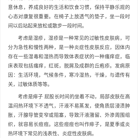
意休息，养成良好的生活和饮食习惯，保持平静乐观的
心态对康复很重要。在椅子上放透气的垫子，坐一段时
间以后站起来放松或散步一段时间。
考虑是湿疹，湿疹是一种常见的过敏性皮肤病，可
分为急性和慢性两种，是一种炎症性皮肤反应，因体内
存在一些湿毒和湿热而导致体表症状的一种瘙痒症，临
床表现包括瘙痒，红斑，脱屑及成群的丘疱疹。发病原
因：生活环境，气候条件，寒冷湿热，干燥，与遗传有
关，过敏体质等等。
考虑是痱子 屁股长时间的坐着不动，局部皮肤在高
温闷热环境下不透气，汗液不易蒸发，使角质层浸渍肿
胀，汗腺导管变窄或阻塞，导致汗液潴留、外渗周围组
织，就容易长痘痘。这些痘痘也叫作痱子，是夏季或炎
热环境下常见的浅表性、炎症性皮肤病。