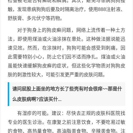
检查被毛是否有癣斑和鳞屑。其次，避免与患病狗狗接
触，发现患病狗狗后要及时隔离治疗，使用888注射液、
舒肤膏、多元伏宁等药物。
对于狗身上的狗皮癣问题，网络上流传着一种土方
法，即使用煤油或火油涂抹在患处。这种做法据说能迅
速见效。然而，在涂抹时，狗狗可能会感受到刺痛，因
此需要特别小心，防止它们因不适而挣扎。煤油或火油
虽能快速缓解狗皮癣的症状，但这些化学物质对狗狗皮
肤的刺激性较大，可能引发更严重的皮肤问题。
请问屁股上面坐的地方长了些壳有时会很痒~~那是什
么皮肤病啊?应该买什...
有湿疹的可能。建议：尽快去正规的皮肤科医院找
专业的医生诊治。在康复之前注意饮食，不要吃易过敏
的食物、高热量食物、高油脂类食物、辛辣类食物。注