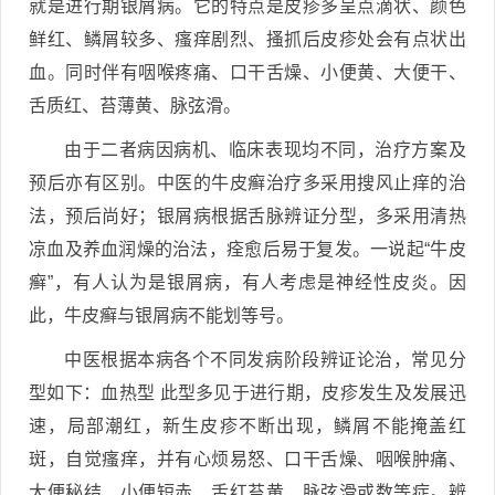
就是进行期银屑病。它的特点是皮疹多呈点滴状、颜色
鲜红、鳞屑较多、瘙痒剧烈、搔抓后皮疹处会有点状出
血。同时伴有咽喉疼痛、口干舌燥、小便黄、大便干、
舌质红、苔薄黄、脉弦滑。
由于二者病因病机、临床表现均不同，治疗方案及
预后亦有区别。中医的牛皮癣治疗多采用搜风止痒的治
法，预后尚好；银屑病根据舌脉辨证分型，多采用清热
凉血及养血润燥的治法，痊愈后易于复发。一说起“牛皮
癣”，有人认为是银屑病，有人考虑是神经性皮炎。因
此，牛皮癣与银屑病不能划等号。
中医根据本病各个不同发病阶段辨证论治，常见分
型如下：血热型 此型多见于进行期，皮疹发生及发展迅
速，局部潮红，新生皮疹不断出现，鳞屑不能掩盖红
斑，自觉瘙痒，并有心烦易怒、口干舌燥、咽喉肿痛、
大便秘结、小便短赤、舌红苔黄、脉弦滑或数等症。辨