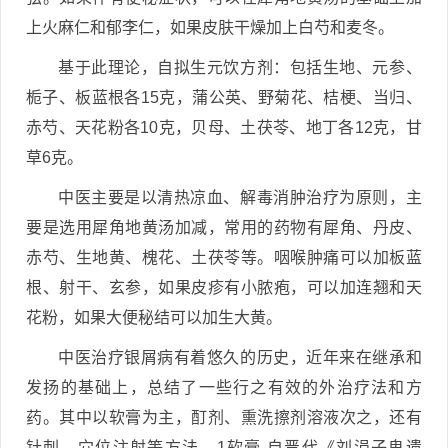
上火麻仁和郁李仁，如果皮肤干燥加上白芍和麦冬。
基于此理论，自拟生元饮方剂：包括生地、元参、
栀子、板蓝根各15克，蒲公英、野菊花、桔梗、当归、
赤芍、天花粉各10克，贝母、土茯苓、地丁各12克，甘
草6克。
中医主要是以清热凉血、解毒消肿治疗为原则，主
要是选用犀角地黄汤加减，常用的药物有犀角、丹皮、
赤芍、生地黄、槐花、土茯苓等。咽喉肿痛可以加板蓝
根、射干、玄参，如果皮疹有小脓疱，可以加连翘和天
花粉，如果大便秘结可以加生大黄。
中医治疗银屑病有着悠久的历史，近年来在继承和
发扬的基础上，总结了一些行之有效的外治疗法和方
药。其中以软膏为主，酊剂、熏洗擦剂溶液次之，还有
针刺、穴位注射等方法。1软膏 自晋代《刘涓子鬼遗