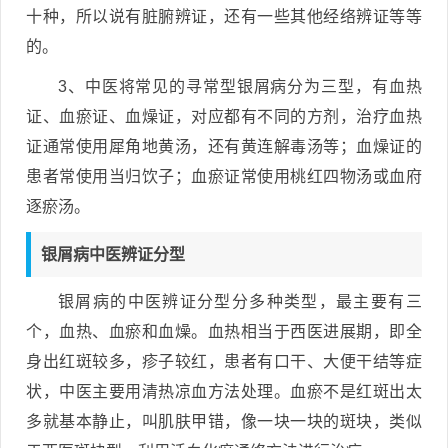
十种，所以说有脏腑辨证，还有一些其他经络辨证等等
的。
3、中医将常见的寻常型银屑病分为三型，有血热
证、血瘀证、血燥证，对应都有不同的方剂，治疗血热
证通常使用犀角地黄汤，还有黄连解毒汤等；血燥证的
患者常使用当归饮子；血瘀证常使用桃红四物汤或血府
逐瘀汤。
银屑病中医辨证分型
银屑病的中医辨证分型分多种类型，最主要有三
个，血热、血瘀和血燥。血热相当于西医进展期，即全
身出红斑较多，疹子较红，患者有口干、大便干结等症
状，中医主要用清热凉血方法处理。血瘀不是红斑出太
多就基本静止，叫肌肤甲错，像一块一块的斑块，类似