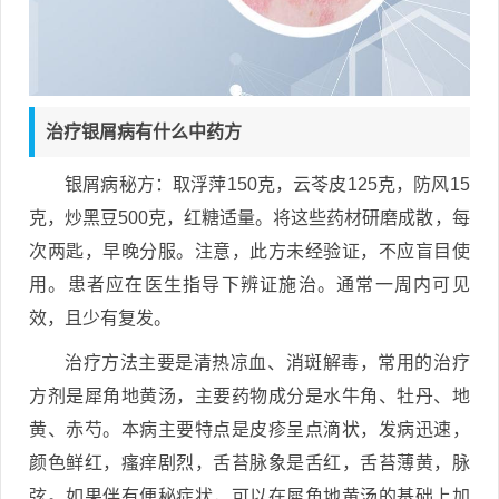
治疗银屑病有什么中药方
银屑病秘方：取浮萍150克，云苓皮125克，防风15
克，炒黑豆500克，红糖适量。将这些药材研磨成散，每
次两匙，早晚分服。注意，此方未经验证，不应盲目使
用。患者应在医生指导下辨证施治。通常一周内可见
效，且少有复发。
治疗方法主要是清热凉血、消斑解毒，常用的治疗
方剂是犀角地黄汤，主要药物成分是水牛角、牡丹、地
黄、赤芍。本病主要特点是皮疹呈点滴状，发病迅速，
颜色鲜红，瘙痒剧烈，舌苔脉象是舌红，舌苔薄黄，脉
弦。如果伴有便秘症状，可以在犀角地黄汤的基础上加