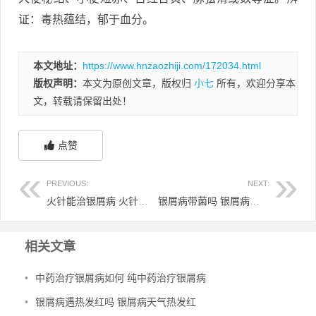
证：毒热蕴结，郁于血分。
本文地址：
https://www.hnzaozhiji.com/172034.html
版权声明：
本文为原创文章，版权归
小七
所有，欢迎分享本
文，转载请保留出处！
点赞
PREVIOUS:
NEXT:
火针能治银屑病 火针治癣有效吗
银屑病带菌吗 银屑病带菌吗能治好吗
相关文章
•
中药治疗银屑病如何 纯中药治疗银屑病
•
银屑病遇热发红吗 银屑病天气热发红