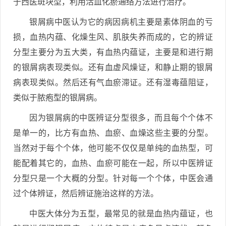
于西医斑块型，利用活血化瘀通络方法进行治疗。
银屑病中医认为它的病因病机主要是素体阴血的亏
损，血热内蕴、化燥生风、肌肤失养而成的，它的辨证
分型主要分为五大类，有血热内蕴证，主要是和进行期
的银屑病表现类似。还有血虚风燥证，和静止期的银屑
病表现类似。然后还有气血瘀滞证。还有湿毒蕴阻证，
类似于脓疱型的银屑病。
因为银屑病的中医辨证分型很多，而且每个个体不
是单一的，比方有血热、血瘀、血燥这些主要的分型。
当然对于每个个体，他可能不仅仅是单纯的血热型，可
能配着其它的，血热、血瘀可能在一起，所以中医辨证
分型只是一个大概的分型。针对每一个个体，中医会通
过个体辨证，然后辨证施治这样的方法。
中医大体分为五型，最常见的就是血热内蕴证，也