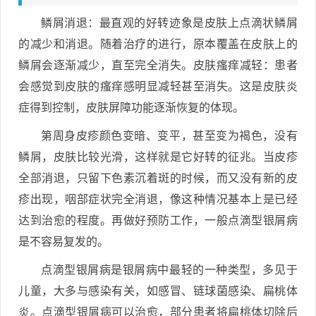
鳞屑消退：最直观的好转迹象是皮肤上点滴状鳞屑
的减少和消退。随着治疗的进行，原本覆盖在皮肤上的
鳞屑会逐渐减少，直至完全消失。皮肤瘙痒减轻：患者
会感觉到皮肤的瘙痒感明显减轻甚至消失。这是皮肤炎
症得到控制，皮肤屏障功能逐渐恢复的体现。
第周身皮疹颜色变暗、变平，甚至变为褐色，没有
鳞屑，皮肤比较光滑，这样就是它好转的征兆。当皮疹
全部消退，只留下色素沉着斑的时候，而又没有新的皮
疹出现，咽部症状完全消退，像这种情况基本上是已经
达到治愈的程度。再做好预防工作，一般点滴型银屑病
是不容易复发的。
点滴型银屑病是银屑病中最轻的一种类型，多见于
儿童，大多与感染有关，如感冒、链球菌感染、扁桃体
炎。点滴型银屑病可以治愈，部分患者将扁桃体切除后