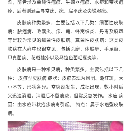
染，前者涉及单纯性疱疹、生殖器疱疹、水痘和带状疱
疹，后者则涵盖寻常疣、疣、扁平疣及尖锐湿疣。
皮肤病种类繁多，主要包括以下几类：细菌性皮肤
病：脓疱病、毛囊炎、疖、痈、蜂窝织炎、丹毒及麻风
等是较为常见的细菌性皮肤病。真菌性皮肤病：这类皮
肤病在人群中也很常见，包括头癣、体股癣、手足癣、
甲真菌病、花斑糠疹以及马拉色菌毛囊炎等。
皮肤病是一种常见病，种类繁多，主要包括以下几
种： 皮疹型皮肤病 症状：皮疹表现为风团、潮红斑，大
小不等，形状各异。常突然发生，成批出现，数小时后
又迅速消退，消退后不留痕迹，但常反复发作。 水痘 病
因：由水痘带状疱疹病毒引起。 特点：属于水疱型皮肤
病。