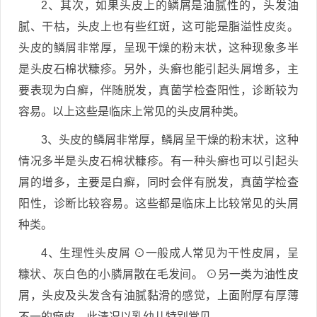
2、其次，如果头皮上的鳞屑是油腻性的，头发油
腻、干枯，头皮上也有些红斑，这可能是脂溢性皮炎。
头皮的鳞屑非常厚，呈现干燥的粉末状，这种现象多半
是头皮石棉状糠疹。另外，头癣也能引起头屑增多，主
要表现为白癣，伴随脱发，真菌学检查阳性，诊断较为
容易。以上这些是临床上常见的头皮屑种类。
3、头皮的鳞屑非常厚，鳞屑呈干燥的粉末状，这种
情况多半是头皮石棉状糠疹。有一种头癣也可以引起头
屑的增多，主要是白癣，同时会伴有脱发，真菌学检查
阳性，诊断比较容易。这些都是临床上比较常见的头屑
种类。
4、生理性头皮屑 ⊙一般成人常见为干性皮屑，呈
糠状、灰白色的小膦屑散在毛发间。 ⊙另一类为油性皮
屑，头皮及头发含有油腻黏滑的感觉，上面附厚有厚薄
不一的痂皮，此清况以乳幼儿特别常见。