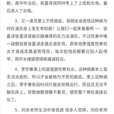
剧，高中毕业后，张嘉译就同时考上了上戏和北电，最
后进入了北电。
3、又一演员患上不死癌症，有网友会奇怪这种病为
何在演员身上发生率较高？让我们一起来看看吧 一：张
嘉译张嘉译是娱乐圈难得的实力派演员，不过完美中唯
一缺憾就是张嘉译走路总是驼背。原来他患强直性脊柱
炎才造成走路姿势怪异，每次拍戏前都要比别人起得
早，用开水揉搓使得疼痛减轻点。
4、李宇春患上的是强直性脊柱炎，这种病基本上是
无法治愈的，所以才会被称为不死的癌症。患上这种病
之后，李宇春有段时间只能坐轮椅出行，而且还无法平
躺在床上，导致她整夜睡不着觉，感觉整个脊柱直接石
化了。
5、刘欢老师生活中很低调 很多人觉得，刘欢老师