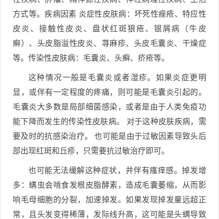
方式等。疾病因素 炎症性皮肤病：坏死性痤疮、特应性
皮炎、接触性皮炎、盘状红斑狼疮、银屑病（牛皮
癣）、头皮脂溢性皮炎、荨麻疹、头皮毛囊炎、干燥症
等。传染性皮肤病：毛囊炎、头癣、疥疮等。
这种情况一般是毛囊炎或者湿疹。如果炎症更明
显，或伴有一定程度的疼痛，则可能是毛囊炎引起的。
毛囊炎大多数是局部细菌感染，或者是由于人类免疫功
能下降而发生的传染性皮肤病。 对于这种皮肤疾病，需
要及时的抗感染治疗。 也可能是由于过敏因素导致头后
部出现红斑和丘疹，只需要抗过敏治疗即可。
也可能无法缓解这种症状，并伴有瘙痒感。掉发增
多：螨虫会啃食发根皮脂酵素，造成毛囊萎缩，从而影
响毛母细胞的分裂，加速掉发。如果发现掉发量远超正
常，且头发变得稀薄，发际线升高，这可能是头螨导致