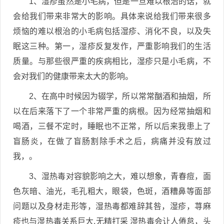
1、湿疹虽然是小毛病，但是一旦难以根治的话，就
会给我们带来非常大的影响。具体来说给我们带来很多
烦恼的难以根治的小毛病包括湿疹、消化不良，以及失
眠这三种。第一，湿疹反复发作，严重影响我们的生活
质量。与那些很严重的疾病相比，湿疹只是小毛病，不
会对我们的健康带来太大的影响。
2、在高中时候因为辍学，所以常常酗酒和抽烟，所
以在后来落下了一个非常严重的病根。因为经常抽烟和
喝酒，三餐不定时，睡眠也不正常，所以后来我患上了
盲肠炎，在做了盲肠割除手术之后，病痛并没有放过
我，。
3、湿热毒对容貌影响之大，难以想象，青春痘，面
色灰暗、油光，毛孔粗大，眼袋，色斑，酒糟鼻等面部
问题以及身材走形等，湿热毒都难辞其咎，湿疹，荨麻
疹也与湿热毒关系巨大.无精打采 湿热毒会让人倦怠，头