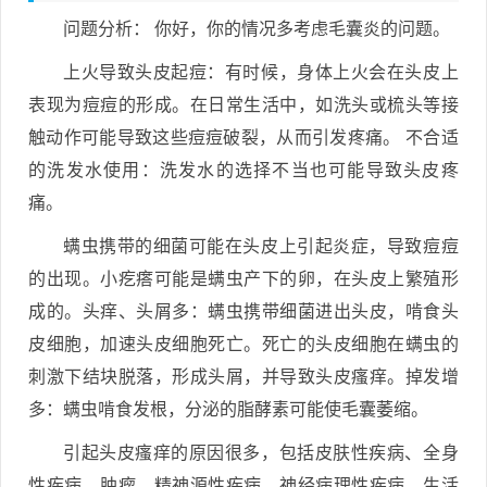
问题分析： 你好，你的情况多考虑毛囊炎的问题。
上火导致头皮起痘：有时候，身体上火会在头皮上
表现为痘痘的形成。在日常生活中，如洗头或梳头等接
触动作可能导致这些痘痘破裂，从而引发疼痛。 不合适
的洗发水使用：洗发水的选择不当也可能导致头皮疼
痛。
螨虫携带的细菌可能在头皮上引起炎症，导致痘痘
的出现。小疙瘩可能是螨虫产下的卵，在头皮上繁殖形
成的。头痒、头屑多：螨虫携带细菌进出头皮，啃食头
皮细胞，加速头皮细胞死亡。死亡的头皮细胞在螨虫的
刺激下结块脱落，形成头屑，并导致头皮瘙痒。掉发增
多：螨虫啃食发根，分泌的脂酵素可能使毛囊萎缩。
引起头皮瘙痒的原因很多，包括皮肤性疾病、全身
性疾病、肿瘤、精神源性疾病、神经病理性疾病、生活