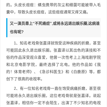
的。头皮长痘痘：螨虫携带的灰尘和细菌可能被带入毛
囊中，导致头皮长痘痘，这些痘痘通常又痒又痛。
又一演员患上“不死癌症”,或将永远退出娱乐圈,这病谁
也有呢?
1、知名老戏骨张嘉译就饱受这种疾病的折磨，甚至
可能因此永久退出娱乐圈。张嘉译以其出色的演技和不
俗的作品深受观众喜爱，他曾一次性考上上海戏剧学院
和北京电影学院，最终选择了北电。他的作品如《我
的！体育老师》、《急诊科医生》和《白鹿原》等，都
创下了很高的收视率。
2、有一位知名老戏骨一直在饱受病痛折磨，甚至很
可能将永久退出娱乐圈，这位老戏骨就是张嘉译。说起
张嘉译，相信你一定不会陌生，出演了不少知名的电视