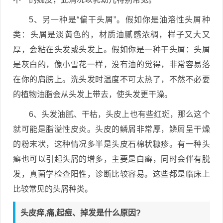
5、另一种是“偏干头屑”。假如你是油溶性头屑种
类：头屑是淡黄色的，材质油腻感浓稠，样子又大又
厚，会粘在头发或头发上。假如你是一种干头屑：头屑
是灰白的，像小雪花一样，没有油的觉得，非常容易落
在你的肩膀上。洗头发时温度不可太热了，不然不必要
的植物油脂会从头发上带去，使头发更干躁。
6、头发油腻、干枯，头皮上也有些红斑，那么这个
就可能是脂溢性皮炎。头皮的鳞屑非常厚，鳞屑呈干燥
的粉末状，这种情况多半是头皮石棉状糠疹。有一种头
癣也可以引起头屑的增多，主要是白癣，同时会伴有脱
发，真菌学检查阳性，诊断比较容易。这些都是临床上
比较常见的头屑种类。
头皮痒,痛,起痘、掉发是什么原因?