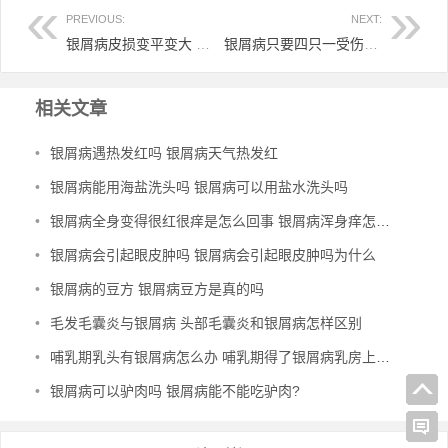
PREVIOUS:
NEXT:
银屑病皮损变平变大 银屑病皮损很厚
银屑病只要四只一受伤就感染怎么办 银屑病外伤
相关文章
•
银屑病遇热发红吗 银屑病天气热发红
•
银屑病能用海盐洗头吗 银屑病可以用盐水洗头吗
•
银屑病全身变得很红很痒是怎么回事 银屑病浑身痒怎么办
•
银屑病会引起眼皮肿吗 银屑病会引起眼皮肿吗为什么
•
银屑病的豆方 银屑病豆方是真的吗
•
毛发毛囊炎与银屑病 头部毛囊炎和银屑病怎样区别
•
哺乳期乳头有银屑病怎么办 哺乳期得了银屑病乳房上都是
•
银屑病可以驴肉吗 银屑病能不能吃驴肉?