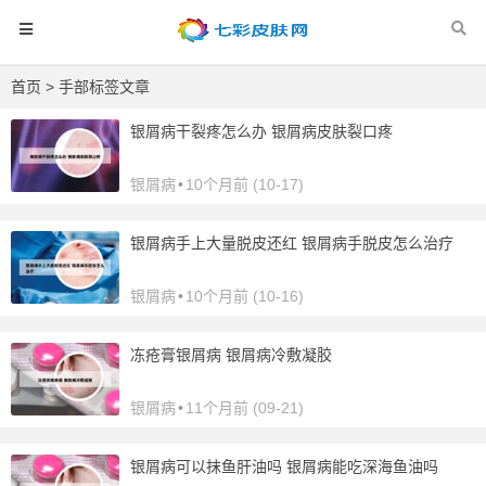
首页
> 手部标签文章
银屑病干裂疼怎么办 银屑病皮肤裂口疼
银屑病
•
10个月前 (10-17)
银屑病手上大量脱皮还红 银屑病手脱皮怎么治疗
银屑病
•
10个月前 (10-16)
冻疮膏银屑病 银屑病冷敷凝胶
银屑病
•
11个月前 (09-21)
银屑病可以抹鱼肝油吗 银屑病能吃深海鱼油吗