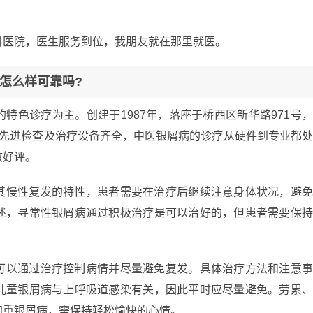
科医院，医生服务到位，我朋友就在那里就医。
怎么样可靠吗?
特色诊疗为主。创建于1987年，落座于桥西区新华路971号
疗先进检查及治疗设备齐全，中医银屑病的诊疗从硬件到专业都
致好评。
其慢性复发的特性，患者需要在治疗后继续注意身体状况，避
述，寻常性银屑病通过积极治疗是可以治好的，但患者需要保
可以通过治疗控制病情并尽量避免复发。具体治疗方法和注意
儿童银屑病与上呼吸道感染有关，因此平时应尽量避免。劳累
加重银屑病，需保持轻松愉快的心情。