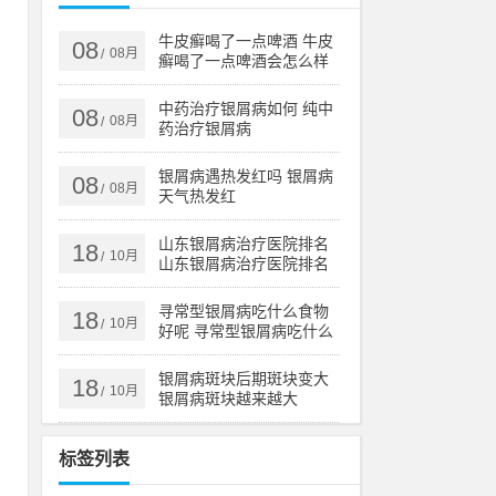
疗
牛皮癣喝了一点啤酒 牛皮
08
08月
/
癣喝了一点啤酒会怎么样
皮
中药治疗银屑病如何 纯中
08
08月
/
药治疗银屑病
享
银屑病遇热发红吗 银屑病
08
08月
/
靠
天气热发红
经
山东银屑病治疗医院排名
18
10月
/
山东银屑病治疗医院排名
榜
寻常型银屑病吃什么食物
18
，
10月
/
好呢 寻常型银屑病吃什么
来
药效果好
银屑病斑块后期斑块变大
18
10月
/
银屑病斑块越来越大
牛
标签列表
中