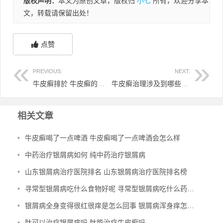
版权声明：
本文为原创文章，版权归
小七
所有，欢迎分享本
文，转载请保留出处！
点赞
PREVIOUS:
NEXT:
牛皮癣排於 牛皮癣的消退过程
牛皮癣治理涉及到哪些部门 牛皮癣治理涉及到哪些部门
相关文章
•
牛皮癣喝了一点啤酒 牛皮癣喝了一点啤酒会怎么样
•
中药治疗银屑病如何 纯中药治疗银屑病
•
山东银屑病治疗医院排名 山东银屑病治疗医院排名榜
•
寻常型银屑病吃什么食物好呢 寻常型银屑病吃什么药效果好
•
银屑病全身变得很红很痒是怎么回事 银屑病浑身痒怎么办
•
肽可以治疗银屑病吗 肽能治疗牛皮癣吗