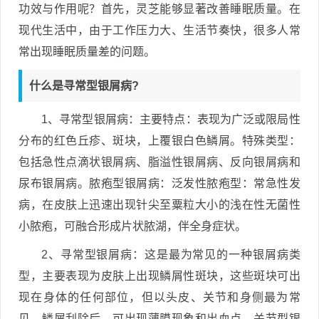
功效与作用呢？首先，灵芝能够显著改善睡眠质量。在
现代生活中，由于工作压力大、生活节奏快，很多人常
常出现睡眠质量差的问题。
什么是寻常型银屑病?
1、寻常型银屑病：主要特点：表现为广泛或限局性
分布的红色丘疹、斑块，上覆银白色鳞屑。特殊类型：
包括急性点滴状银屑病、脂溢性银屑病、反向银屑病和
尿布银屑病。脓疱型银屑病：泛发性脓疱型：常急性发
病，在皮肤上迅速出现针尖至粟粒大小的浅在性无菌性
小脓疱，可融合形成片状脓湖，伴全身症状。
2、寻常型银屑病：这是最为常见的一种银屑病类
型，主要表现为皮肤上出现鳞屑性斑块，这些斑块可出
现在身体的任何部位，但以头皮、关节和身侧最为常
见。鳞屑刮除后，可出现薄膜现象和出血点。关节型银