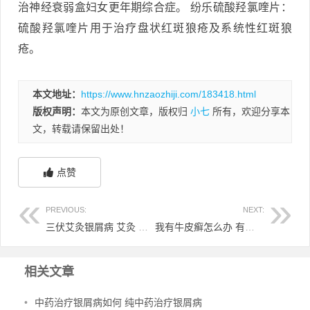
治神经衰弱盒妇女更年期综合症。 纷乐硫酸羟氯喹片：
硫酸羟氯喹片用于治疗盘状红斑狼疮及系统性红斑狼
疮。
本文地址：
https://www.hnzaozhiji.com/183418.html
版权声明：
本文为原创文章，版权归
小七
所有，欢迎分享本
文，转载请保留出处！
点赞
PREVIOUS:
NEXT:
三伏艾灸银屑病 艾灸 银屑病
我有牛皮癣怎么办 有牛皮癣治好的吗
相关文章
•
中药治疗银屑病如何 纯中药治疗银屑病