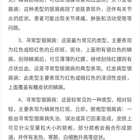
屑病：这种类型的银屑病除了皮肤表现外，还伴有关节
炎的症状。患者可能出现关节疼痛、肿胀和活动受限等
问题。
3、寻常型银屑病：这是最为常见的类型，主要表现
为红色或棕红色的丘疹斑、斑块，上面附有银白色的鳞
屑。刮除鳞屑后，可见薄薄的红膜，继续刮除红膜则有
点状出血，这是寻常型银屑病的典型表现。红皮病型银
屑病：此类型主要表现为红色或暗红色的浸润性皮损，
上面覆盖有糠皮状的鳞屑。
4、寻常型银屑病：这是较常见的一种类型，相对较
轻，主要表现为鳞屑性红斑、丘疹。脓疱型银屑病：一
般由寻常型银屑病失治、误治或其它因素造成，皮损上
可见针尖至粟粒大小的脓疱，部分脓疱会融合形成脓
湖，并伴有发热、寒颤、白细胞升高等症状。