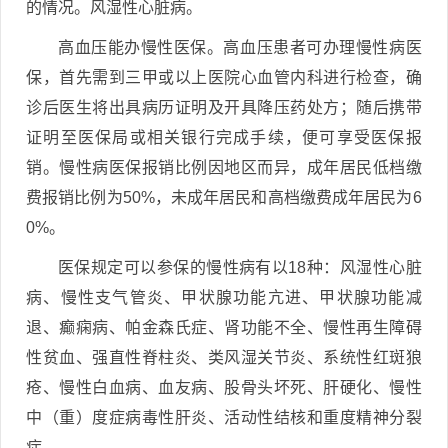
的情况。风湿性心脏病。
高血压能办慢性医保。高血压患者可办理慢性病医
保，首先需到三甲或以上医院心血管内科进行检查，确
诊后医生将出具病历证明及开具降压药处方；随后携带
证明至医保局或相关银行完成手续，便可享受医保报
销。慢性病医保报销比例因地区而异，成年居民低档缴
费报销比例为50%，未成年居民和高档缴费成年居民为6
0%。
医保规定可以参保的慢性病有以18种：风湿性心脏
病、慢性支气管炎、甲状腺功能亢进、甲状腺功能减
退、癫痫病、帕金森氏症、肾功能不全、慢性再生障碍
性贫血、强直性脊柱炎、类风湿关节炎、系统性红斑狼
疮、慢性白血病、血友病、股骨头坏死、肝硬化、慢性
中（重）度症病毒性肝炎、活动性结核和重度精神分裂
症。