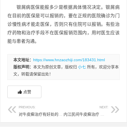
银屑病医保能报多少是根据具体情况决定。银屑病
在目前的医保是可以报销的，要在正规的医院确诊为门
诊慢性病才能走医保，否则只有住院可以报销。有些治
疗药物和治疗手段不在医保报销范围内，用时医生应该
能与患者沟通。
本文地址：
https://www.hnzaozhiji.com/183431.html
版权声明：
本文为原创文章，版权归
小七
所有，欢迎分享本
文，转载请保留出处！
点赞
PREVIOUS:
NEXT:
对牛皮癣治疗有好处的食物 适合牛皮癣吃的食物
内江民间牛皮癣治疗 内江哪里有好一点的皮肤医院