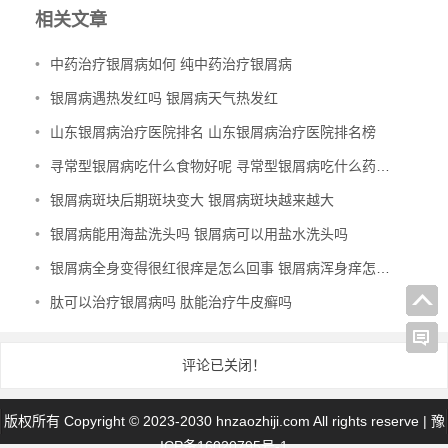
相关文章
•
中药治疗银屑病如何 纯中药治疗银屑病
•
银屑病遇热发红吗 银屑病天气热发红
•
山东银屑病治疗医院排名 山东银屑病治疗医院排名榜
•
寻常型银屑病吃什么食物好呢 寻常型银屑病吃什么药效果好
•
银屑病斑块后期斑块变大 银屑病斑块越来越大
•
银屑病能用海盐洗头吗 银屑病可以用盐水洗头吗
•
银屑病全身变得很红很痒是怎么回事 银屑病浑身痒怎么办
•
肽可以治疗银屑病吗 肽能治疗牛皮癣吗
评论已关闭！
版权所有 Copyright © 2023-2030 hnzaozhiji.com All rights reserve |
豫
ICP备16020795号-1