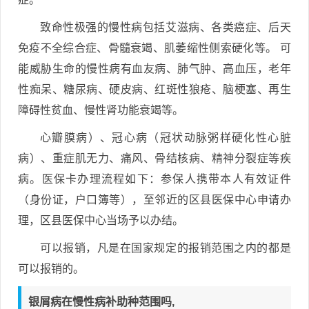
致命性极强的慢性病包括艾滋病、各类癌症、后天
免疫不全综合症、骨髓衰竭、肌萎缩性侧索硬化等。 可
能威胁生命的慢性病有血友病、肺气肿、高血压，老年
性痴呆、糖尿病、硬皮病、红斑性狼疮、脑梗塞、再生
障碍性贫血、慢性肾功能衰竭等。
心瓣膜病）、冠心病（冠状动脉粥样硬化性心脏
病）、重症肌无力、痛风、骨结核病、精神分裂症等疾
病。医保卡办理流程如下：参保人携带本人有效证件
（身份证，户口簿等），至邻近的区县医保中心申请办
理，区县医保中心当场予以办结。
可以报销，凡是在国家规定的报销范围之内的都是
可以报销的。
银屑病在慢性病补助种范围吗,