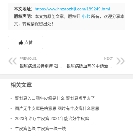
本文地址：
https://www.hnzaozhiji.com/189249.html
版权声明：
本文为原创文章，版权归
小七
所有，欢迎分享本
文，转载请保留出处！
点赞
PREVIOUS:
NEXT:
银屑病爆发特别痒 银屑病爆发特别痒用什么药
银屑病除血热的中药治疗 血热银屑病中药可以根治吗
相关文章
•
聚划算入口图牛皮癣是什么 聚划算哪里去了
•
图片无牛皮癣是啥意思 图片有牛皮癣什么意思
•
2023年治疗牛皮癣 2021年能治好牛皮癣
•
牛皮癣色块 牛皮癣一块一块