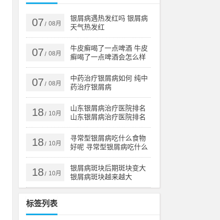
医
银屑病遇热发红吗 银屑病
07
08月
/
天气热发红
水
牛皮癣喝了一点啤酒 牛皮
07
08月
/
癣喝了一点啤酒会怎么样
有
中药治疗银屑病如何 纯中
07
08月
/
药治疗银屑病
山东银屑病治疗医院排名
18
设
10月
/
山东银屑病治疗医院排名
榜
肤
寻常型银屑病吃什么食物
18
10月
/
好呢 寻常型银屑病吃什么
药效果好
至
银屑病斑块后期斑块变大
18
10月
/
银屑病斑块越来越大
这
标签列表
科