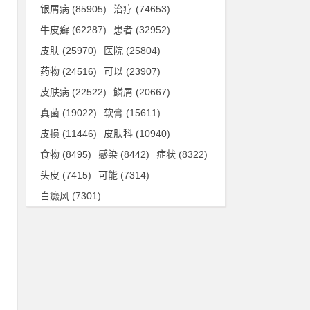
银屑病
(85905)
治疗
(74653)
形
牛皮癣
(62287)
患者
(32952)
技
皮肤
(25970)
医院
(25804)
药物
(24516)
可以
(23907)
皮肤病
(22522)
鳞屑
(20667)
真菌
(19022)
软膏
(15611)
皮损
(11446)
皮肤科
(10940)
的
食物
(8495)
感染
(8442)
症状
(8322)
目
头皮
(7415)
可能
(7314)
最
白癜风
(7301)
还
无
治