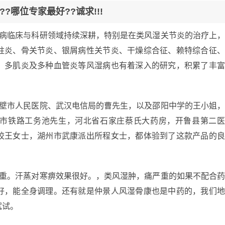
哪位专家最好??诚求!!!
湿病临床与科研领域持续深耕，特别是在类风湿关节炎的治疗上
柱炎、骨关节炎、银屑病性关节炎、干燥综合征、赖特综合征
、多肌炎及多种血管炎等风湿病也有着深入的研究，积累了丰
赤壁市人民医院、武汉电信局的曹先生，以及邵阳中学的王小姐
市铁路工务池先生，河北省石家庄蔡氏大药房，开鲁县第二
校王女士，湖州市武康派出所程女士，都体验到了这款产品的
加重。汗蒸对寒痹效果很好。，类风湿肿，痛严重的如果不配合
好，能全身调理。还有就是仲景人风湿骨康也是中药的，我们
试试。