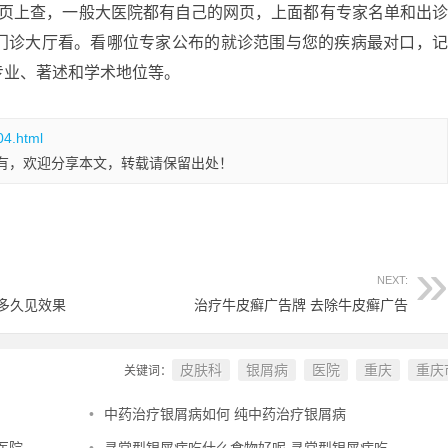
网页上查，一般大医院都有自己的网页，上面都有专家名单和出
门诊大厅看。看哪位专家公布的就诊范围与您的疾病最对口，
专业、著述和学术地位等。
04.html
有，欢迎分享本文，转载请保留出处！
NEXT:
多久见效果
治疗牛皮癣广告牌 去除牛皮癣广告
皮肤科
银屑病
医院
重庆
重庆
关键词：
•
中药治疗银屑病如何 纯中药治疗银屑病