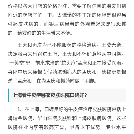
价格以各大门店的价格为准，需要了解信息的朋友们到
附近的药店了解一下。太邋遢的不干净的环境是很容易
引起皮肤病的，而银屑病患者的外观看起来是很恐怖
的，给安静的的生活带来不便。
王天和再次为已不能服药的格格治病。王爷无奈，
决定将喜来乐召进王府，王天和不怀好意地从中阻挠。
“一笑堂”里，前来求治的“蛇头疮”孟庆和正在接受医治。
喜郎中历来痛恨专假药坑骗病人的孟庆和，德福更是恨
透了孟庆和，在为孟庆和抓药时做了手脚。
上海看牛皮癣哪家皮肤医院口碑好?
1、在上海，口碑良好的牛皮癣治疗皮肤医院包括上
海瑞金医院、华山医院皮肤科和上海皮肤病医院。这些
医院在业内享有较高声誉，具备以下优势：专业水平