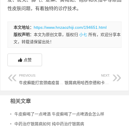
性皮肤问题，有着独特的诊疗技术。
本文地址：
https://www.hnzaozhiji.com/194651.html
版权声明：
本文为原创文章，版权归
小七
所有，欢迎分享本
文，转载请保留出处！
点赞
PREVIOUS:
NEXT:
牛皮癣能打宫颈癌疫苗吗 牛皮癣可以打疫苗嘛?
银屑病用哈西奈德和卡泊三哪个好 哈西奈德溶液与卡泊三醇软膏
相关文章
•
牛皮癣喝了一点啤酒 牛皮癣喝了一点啤酒会怎么样
•
中药治疗银屑病如何 纯中药治疗银屑病