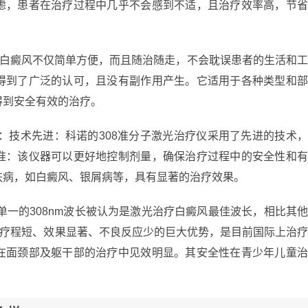
虑，患者在治疗过程中几乎不会感到不适，且治疗效率高，节
治疗白癜风不仅简单方便，而且随治随走，不会耽误患者的生活和
得到了广泛的认可，且没有副作用产生。它适用于各种类型和
得到安全有效的治疗。
势：技术先进：科诺的308准分子激光治疗仪采用了先进的技术
准：该仪器可以更好地控制剂量，确保治疗过程中的安全性和
肤病，如白癜风、银屑病等，具有显著的治疗效果。
其单一的308nm波长被认为是激光治疗白癜风最佳波长，相比其
、疗程短、效果显著、不良反应少的巨大优势，是目前国际上治
在面颈部及躯干部的治疗中见效明显。其安全性在青少年儿童