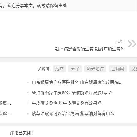
有，欢迎分享本文，转载请保留出处！
NEXT:
银屑病是否影响生育 银屑病能生育吗
治疗
分子
激光治疗
白癜风
激
关键词：
•
山东银屑病治疗医院排名 山东银屑病治疗医院排名榜
•
柴油能治疗牛皮癣么 柴油能治疗皮肤病吗?
专家
•
牛皮癣艾灸治愈 牛皮癣艾灸有效果吗
用吗
•
紫草油软膏可以治银屑病 紫草油对藓有用么
评论已关闭！