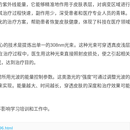
的紫外线能量，它能够精准地作用于皮肤表层，对病变区域进
其治疗过程快速，副作用少，深受患者和医疗专业人员的青睐
化的治疗方案，帮助患者恢复皮肤健康，体现了科技在医疗领
核心的技术是提炼出单一的308nm光束。这种光束可穿透真皮浅
。在治疗过程中，医生用这种光束直接照射皮损处，使之引起相
成，达到治疗目的。
所用光波的能量控制参数。这类激光的“强度”可通过调整光波
来实现。能量越大、时间越长，穿透皮肤的深度和治疗效果可
。
不影响学习培训和工作中。
96.html