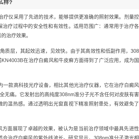
么样?
光治疗仪采用了先进的技术，能够提供更准确的照射效果。剂量
保治疗过程中的安全性和有效性。适用范围广：通常用于治疗
著的治疗效果。
角质层，其起效迅速，见效快。由于其高效性和低副作用，30
诺KN4003B在治疗白癜风和牛皮癣方面得到了广泛应用，成为
作为一款高科技光疗设备，相比其他光治疗仪器，它在治疗白癜
全无痛。它发射出的高纯度308nm准分子光不含任何对皮肤有
微的温热感。通过透明出光窗直视下精准照射患处，有效避免
癜风方面展现了卓越的效果，被认为是当前治疗领域中最具先进
适合治疗白癜风的紫外线波长。研究显示，308nm准分子激光