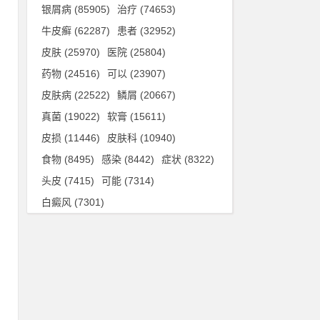
银屑病
(85905)
治疗
(74653)
牛皮癣
(62287)
患者
(32952)
控
皮肤
(25970)
医院
(25804)
各
药物
(24516)
可以
(23907)
皮肤病
(22522)
鳞屑
(20667)
真菌
(19022)
软膏
(15611)
8
皮损
(11446)
皮肤科
(10940)
国
食物
(8495)
感染
(8442)
症状
(8322)
头皮
(7415)
可能
(7314)
风
白癜风
(7301)
害
了
性
相