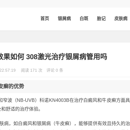
首页
银屑病
白斑
胎记
皮肤病
效果如何 308激光治疗银屑病管用吗
22:57:19
阅读 171 次
评论 0 条
皮癣的优势
窄波（NB-UVB）科诺KN4003B在治疗白癜风和牛皮癣方面
全和舒适的治疗体验。
皮肤病，如白癜风和银屑病（牛皮癣），能够提供有效且持久的