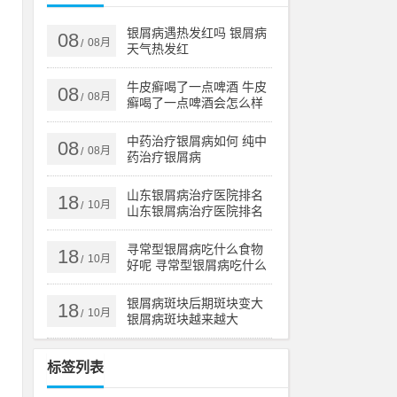
省
银屑病遇热发红吗 银屑病
08
08月
/
天气热发红
工
牛皮癣喝了一点啤酒 牛皮
08
08月
/
癣喝了一点啤酒会怎么样
部
中药治疗银屑病如何 纯中
08
08月
/
药治疗银屑病
，
山东银屑病治疗医院排名
18
有
10月
/
山东银屑病治疗医院排名
榜
寻常型银屑病吃什么食物
18
10月
/
好呢 寻常型银屑病吃什么
他
药效果好
疗
银屑病斑块后期斑块变大
18
10月
/
银屑病斑块越来越大
治
标签列表