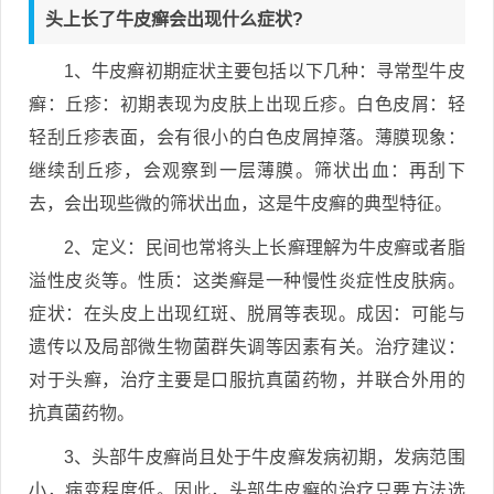
头上长了牛皮癣会出现什么症状?
1、牛皮癣初期症状主要包括以下几种：寻常型牛皮
癣：丘疹：初期表现为皮肤上出现丘疹。白色皮屑：轻
轻刮丘疹表面，会有很小的白色皮屑掉落。薄膜现象：
继续刮丘疹，会观察到一层薄膜。筛状出血：再刮下
去，会出现些微的筛状出血，这是牛皮癣的典型特征。
2、定义：民间也常将头上长癣理解为牛皮癣或者脂
溢性皮炎等。性质：这类癣是一种慢性炎症性皮肤病。
症状：在头皮上出现红斑、脱屑等表现。成因：可能与
遗传以及局部微生物菌群失调等因素有关。治疗建议：
对于头癣，治疗主要是口服抗真菌药物，并联合外用的
抗真菌药物。
3、头部牛皮癣尚且处于牛皮癣发病初期，发病范围
小，病变程度低。因此，头部牛皮癣的治疗只要方法选