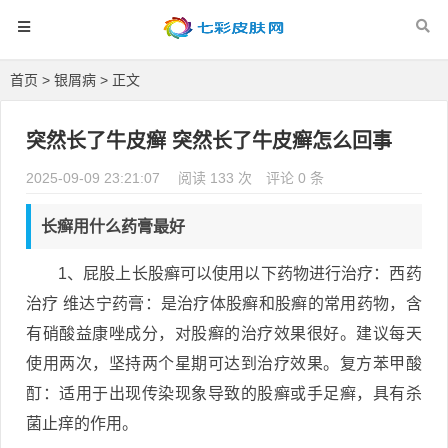
首页
>
银屑病
> 正文
突然长了牛皮癣 突然长了牛皮癣怎么回事
2025-09-09 23:21:07
阅读 133 次
评论 0 条
长癣用什么药膏最好
1、屁股上长股癣可以使用以下药物进行治疗：西药
治疗 维达宁药膏：是治疗体股癣和股癣的常用药物，含
有硝酸益康唑成分，对股癣的治疗效果很好。建议每天
使用两次，坚持两个星期可达到治疗效果。复方苯甲酸
酊：适用于出现传染现象导致的股癣或手足癣，具有杀
菌止痒的作用。