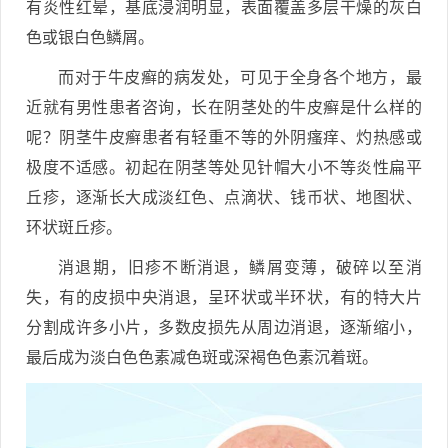
有炎性红晕，基底浸润明显，表面覆盖多层干燥的灰白
色或银白色鳞屑。
而对于牛皮癣的病发处，可见于全身各个地方，最
近就有男性患者咨询，长在阴茎处的牛皮癣是什么样的
呢？阴茎牛皮癣患者有轻重不等的外阴瘙痒、灼热感或
极度不适感。初起在阴茎等处见针帽大小不等炎性扁平
丘疹，逐渐长大成淡红色、点滴状、钱币状、地图状、
环状斑丘疹。
消退期，旧疹不断消退，鳞屑变薄，破碎以至消
失，有的皮损中央消退，呈环状或半环状，有的特大片
分割成许多小片，多数皮损先从周边消退，逐渐缩小，
最后成为淡白色色素减色斑或深褐色色素沉着斑。