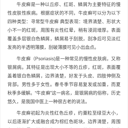
牛皮癣是一种以丘疹、红斑、鳞屑为主要特征的慢
性皮肤性疾病。根据症状的不同，牛皮癣可以分为以下
四种类型：寻常型牛皮癣 典型表现：境界清楚、形状大
小不一的红斑，周围有炎性红晕，稍有浸润增厚。表面
覆盖多层银白色鳞屑，鳞屑易于刮脱，刮净后可见淡红
发亮的半透明薄膜，刮破薄膜可见小出血点。
牛皮癣（Psoriasis)是一种常见的慢性皮肤病，又称
银屑病。其特征是出现大小不等的丘疹，红斑，表面覆
盖着银白色鳞屑，边界清楚，好发于头皮、四肢伸侧及
背部。男性多于女性。春冬季节容易复发或加重，而夏
秋季多缓解。“牛皮癣”这一病名，是银屑病的俗称，历史
悠久，是我国中医上一种很古老的说法。
牛皮癣初起为炎性红色丘疹，约粟粒至绿豆大小，
以后逐渐扩大或融合成为棕红色斑块，边界清楚，周围