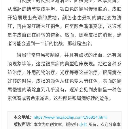
当皮肤上的皮损逐渐消退，面积减少，从厚变薄，
从高起的结节变成平坦，银白色的鳞屑慢慢脱落，皮肤
开始展现出光滑的质地，颜色也由最初的鲜红变为浅
红，再由深红转为红褐色，直至颜色渐渐变淡，这通常
是牛皮癣正在好转的迹象。然而，随着皮损的消退，患
者可能会遇到一个新的挑战，那就是瘙痒。
鳞屑非常容易被刮掉，并且有点状的出血，还有薄
膜现象等等，这是银屑病的典型临床表现。经过各种系
统治疗，外用药物治疗，光疗等等这些治疗，银屑病在
好转的时候，皮损的颜色从红色变为暗红色，表面的鳞
屑慢慢的消除直到几乎没有，逐渐会见到皮肤呈一种色
素沉着或者色素减退，这些都是银屑病好转的迹象。
本文地址：
https://www.hnzaozhiji.com/195924.html
版权声明：
本文为原创文章，版权归
小七
所有，欢迎分享本