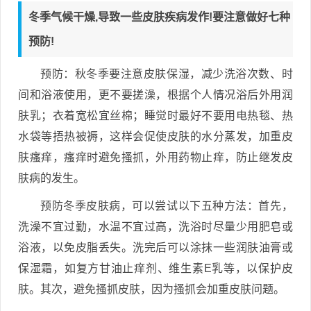
冬季气候干燥,导致一些皮肤疾病发作!要注意做好七种
预防!
预防：秋冬季要注意皮肤保湿，减少洗浴次数、时
间和浴液使用，更不要搓澡，根据个人情况浴后外用润
肤乳；衣着宽松宜丝棉；睡觉时最好不要用电热毯、热
水袋等捂热被褥，这样会促使皮肤的水分蒸发，加重皮
肤瘙痒，瘙痒时避免搔抓，外用药物止痒，防止继发皮
肤病的发生。
预防冬季皮肤病，可以尝试以下五种方法：首先，
洗澡不宜过勤，水温不宜过高，洗浴时尽量少用肥皂或
浴液，以免皮脂丢失。洗完后可以涂抹一些润肤油膏或
保湿霜，如复方甘油止痒剂、维生素E乳等，以保护皮
肤。其次，避免搔抓皮肤，因为搔抓会加重皮肤问题。