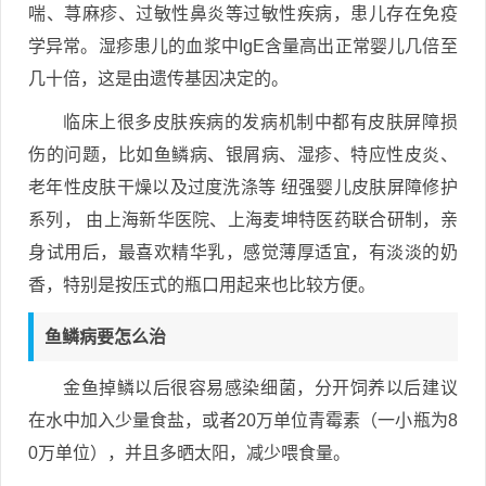
喘、荨麻疹、过敏性鼻炎等过敏性疾病，患儿存在免疫
学异常。湿疹患儿的血浆中IgE含量高出正常婴儿几倍至
几十倍，这是由遗传基因决定的。
临床上很多皮肤疾病的发病机制中都有皮肤屏障损
伤的问题，比如鱼鳞病、银屑病、湿疹、特应性皮炎、
老年性皮肤干燥以及过度洗涤等 纽强婴儿皮肤屏障修护
系列， 由上海新华医院、上海麦坤特医药联合研制，亲
身试用后，最喜欢精华乳，感觉薄厚适宜，有淡淡的奶
香，特别是按压式的瓶口用起来也比较方便。
鱼鳞病要怎么治
金鱼掉鳞以后很容易感染细菌，分开饲养以后建议
在水中加入少量食盐，或者20万单位青霉素（一小瓶为8
0万单位），并且多晒太阳，减少喂食量。