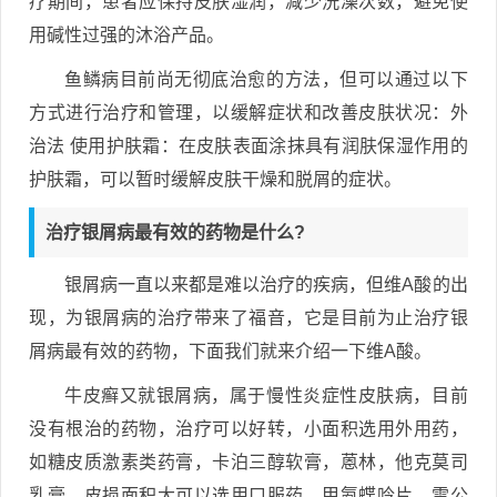
疗期间，患者应保持皮肤湿润，减少洗澡次数，避免使
用碱性过强的沐浴产品。
鱼鳞病目前尚无彻底治愈的方法，但可以通过以下
方式进行治疗和管理，以缓解症状和改善皮肤状况：外
治法 使用护肤霜：在皮肤表面涂抹具有润肤保湿作用的
护肤霜，可以暂时缓解皮肤干燥和脱屑的症状。
治疗银屑病最有效的药物是什么?
银屑病一直以来都是难以治疗的疾病，但维A酸的出
现，为银屑病的治疗带来了福音，它是目前为止治疗银
屑病最有效的药物，下面我们就来介绍一下维A酸。
牛皮癣又就银屑病，属于慢性炎症性皮肤病，目前
没有根治的药物，治疗可以好转，小面积选用外用药，
如糖皮质激素类药膏，卡泊三醇软膏，蒽林，他克莫司
乳膏，皮损面积大可以选用口服药，甲氨蝶呤片，雷公