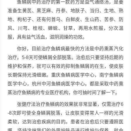
鱼鳞病中药治疗的第一款药方是益气通络汤，是要
准备生黄芪、黑芝麻、丹参、地肤子、当归、生地、熟
地、枸杞子、还有何首乌、白鲜皮、生山药、苦参、防
风、川芎、桂枝、蝉蜕、甘草，再用水煎服，分次温
服，具有益气活血，滋阴润燥的功效。
你好，目前治疗鱼鳞病最快的方法是中药熏蒸汽化
治疗。5-8天可使鳞屑全部脱落。治愈后只要坚持后期的
维护和保养，就可以有效的抑制鱼鳞屑的在生，使皮肤
长期保持光滑细嫩。重庆鱼鳞病医学中心，南宁鱼鳞病
医学中心，杭州中河鱼鳞病医学中心。都是采取中药熏
蒸治疗鱼鳞病的专业医疗机构，你可抽时间了解一下。
张健疗法治疗鱼鳞病的效果就非常显著，仅需治疗6
-8次即可使全身鳞屑脱落，让皮肤变得常人一样的光滑
柔软，达到治愈疾病的目的。患者在治愈后只要遵照医
嘱，坚持涂抹我们的外用护肤品进行维护与保养，就会