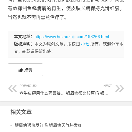
有效抑制鱼鳞病屑的再生，使皮肤长期保持光滑细腻。
当然也就不需再熏蒸治疗了。
本文地址：
https://www.hnzaozhiji.com/198266.html
版权声明：
本文为原创文章，版权归
小七
所有，欢迎分享本
文，转载请保留出处！
点赞
PREVIOUS:
NEXT:
老牛皮癣用什么药膏最好 老人家牛皮癣
银屑病都比较厚吗 银屑病是不是皮肤中最严重的病
相关文章
•
银屑病遇热发红吗 银屑病天气热发红