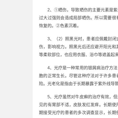
2、①晒伤，导致晒伤的主要元素是
过大过强则会造成局部晒伤。所以需要很
恢复的。②色素沉着。
3、（2）照黑光时，患者应佩戴封
伤，影响视力。照黑光后还应避开阳光和
等柔软部位，也应用衣服、浴巾等遮盖起
4、光疗是一种常用的银屑病治疗方
胞的正常生长。尽管这种疗法对于许多患
险。光老化是指由于长期暴露于紫外线导
5、光疗虽然对牛皮癣的治疗有效，
见的有胃部不适，皮肤发红发痒。长期使
期接受光疗的患者的多次调查显示，长期