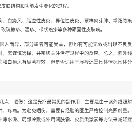
致皮肤结构和功能发生变化的过程。
病、白癜风、脂溢性皮炎、异位性皮炎、覃样肉芽肿、掌跖脓
、玫瑰糠疹、湿疹、带状疱疹等多种顽固性皮肤病。
因人而异，部分患者可能受益，但也有可能无效或出现不良
时，需谨慎选择，并密切关注治疗过程中的反应。总之，紫外
病和白癜风有显著疗效，但是否适用于湿疹还需具体情况具体
下几点：晒伤：这是光疗最常见的副作用，主要是由于紫外线照
肿、疼痛。为避免晒伤，需要有经验的医生严格控制光照剂量
冲凉水澡、局部冷敷或外用润肤霜、皮质类激素等方法来减轻