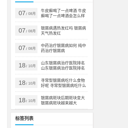
与
些
牛皮癣喝了一点啤酒 牛皮
07
08月
/
癣喝了一点啤酒会怎么样
到
银屑病遇热发红吗 银屑病
07
08月
/
天气热发红
详
中药治疗银屑病如何 纯中
07
08月
/
治
药治疗银屑病
蜕
山东银屑病治疗医院排名
18
10月
/
山东银屑病治疗医院排名
榜
寻常型银屑病吃什么食物
18
10月
/
好呢 寻常型银屑病吃什么
药效果好
银屑病斑块后期斑块变大
18
10月
/
银屑病斑块越来越大
标签列表