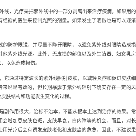
紫外线，光疗是把紫外线中的一部分剥离出来治疗疾病，如果用
有经验的医生来控制光照的剂量。如果发生了晒伤也是可以逐
闭式的防护眼镜，并尽量不睁开眼睛，以避免紫外线对眼睛造成
其他紫外线光源。此外，无皮损的部位以及外生殖器、妇女乳
来，以免造成损伤。
法，它通过特定波长的紫外线照射皮肤，以减轻炎症和促进皮肤
者来说是有效的，但长期暴露于紫外线辐射下确实存在一定的
致皮肤结构和功能发生变化的过程。
但是副作用很大，治标不治本，不能从根本上达到治疗的效果。
用会增加患皮肤色斑，皮肤早衰，白内障等的机会。而且，对
使用光疗后会有诱发皮肤老化和皮肤癌的危急，因此，不建议