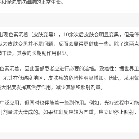
症和促进皮肤细胞的正常生长。
会出现色素沉着（皮肤变黑），10余次后皮肤会明显变黑，但是
认为皮肤变黑并不是问题，反而会显得更健康一些。除了这两
糙干燥，其余的长期副作用很少。
现色素沉着，因此面部患者应进行必要的遮挡。致癌性：据世界
，尤其在低纬度地区，皮肤癌的危险性明显增加。因此，采用
最大限度发挥其治疗作用，减少其累积照射剂量。
被广泛应用，但同时也伴随着一些副作用。例如，光疗过程中可
射剂量过大造成的。如果红斑反应较为严重，应立即停止照射