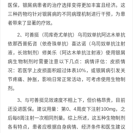
医保，银屑病患者的治疗选择变得更加丰富且经济。这
三种药物均针对银屑病的不同病理机制进行干预，为患
者带来了显著的疗效。
2、可善挺（司库奇尤单抗）乌司奴单抗阿达木单抗
依那西普拓咨（依奇珠单抗）喜达诺（乌司奴单抗注射
液，长效制剂）修美乐（阿达木单抗注射液）使用银屑
病生物制剂时需要注意以下几点：病情评估：皮损情
况：若医学上皮损面积超过体表10%，或银屑病引发关
节疼痛、肿胀，影响日常正常活动，可考虑使用生物制
剂。
3、与可善挺见效速度不相上下，但价格昂贵，目前
还没进医保。建议用量：第0、4周皮下注射100mg，之
后每8周注射一次相同剂量。综上所述，这五种生物制剂
各有特点，患者应根据自身病情、经济条件和医生建议