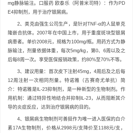
mg静脉输注。口服药 欧泰乐（阿普米司特）：作为PD
E4抑制剂，用于治疗银屑病。
2、类克由强生公司生产，是针对TNF-α的人鼠单克
隆嵌合抗体。2007年在中国上市，用于重度斑块型银屑
病患者。单价2008元，规格为100mg/瓶。用药方式为静
脉输注，剂量依据体重，每次5mg/kg，第0、6周以及之
后每8周一次。享受医保报销政策，约80%至70%不等。
3、建议用量：首次皮下注射45mg，4周后及之后每
12周注射一次相同剂量。特诺雅（古赛奇尤单抗）简
介：特诺雅是IL-23抑制剂，是一种新型的生物制剂。作
用机制：通过特异性地结合并抑制IL-23，从而阻断其介
导的炎症反应，达到治疗银屑病的目的。
4、银屑病生物制剂可善挺作为唯一进入医保的白介
素17A生物制剂，价格从2998元/支降价至1188元/支，