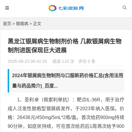
首页
>
银屑病
> 正文
黑龙江银屑病生物制剂价格 几款银屑病生物
制剂进医保现巨大进展
2025-09-23 00:42:20
阅读 110 次
评论 0 条
2024年银屑病生物制剂与口服新药价格汇总(含用法用
量与药品简介)_百度...
1、圣利卓（佩索利单抗）：靶点IL-36R，用于治疗
成人泛发性脓疱型银屑病发作，于2023年纳入医保。价
格：26436元/450mg/5mL*2瓶/盒。首次给药900mg持续
90分钟，如症状持续，可在首次给药后1周再次给予900