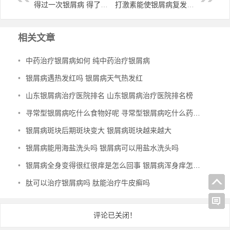
得过一次银屑病 得了银屑病还会得其他的皮肤病吗
打激素能使银屑病复发 银屑病打激素针它会复发吗?
相关文章
•
中药治疗银屑病如何 纯中药治疗银屑病
•
银屑病遇热发红吗 银屑病天气热发红
•
山东银屑病治疗医院排名 山东银屑病治疗医院排名榜
•
寻常型银屑病吃什么食物好呢 寻常型银屑病吃什么药效果好
•
银屑病斑块后期斑块变大 银屑病斑块越来越大
•
银屑病能用海盐洗头吗 银屑病可以用盐水洗头吗
•
银屑病全身变得很红很痒是怎么回事 银屑病浑身痒怎么办
•
肽可以治疗银屑病吗 肽能治疗牛皮癣吗
评论已关闭！