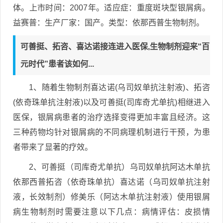
体。上市时间：2007年。适应症：重度斑块型银屑病。
益赛普：生产厂家：国产。类型：依那西普生物制剂。
可善挺、拓咨、喜达诺接连进入医保,生物制剂迎来“百
元时代”患者该如何...
1、随着生物制剂喜达诺(乌司奴单抗注射液)、拓咨
(依奇珠单抗注射液)以及可善挺(司库奇尤单抗)相继进入
医保，银屑病患者的治疗选择变得更加丰富且经济。这
三种药物均针对银屑病的不同病理机制进行干预，为患
者带来了显著的疗效。
2、可善挺（司库奇尤单抗）乌司奴单抗阿达木单抗
依那西普拓咨（依奇珠单抗）喜达诺（乌司奴单抗注射
液，长效制剂）修美乐（阿达木单抗注射液）使用银屑
病生物制剂时需要注意以下几点：病情评估：皮损情