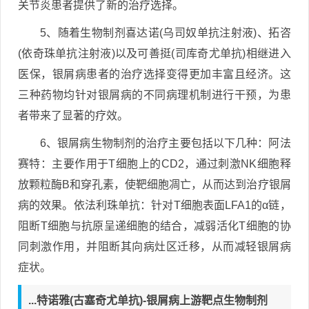
关节炎患者提供了新的治疗选择。
5、随着生物制剂喜达诺(乌司奴单抗注射液)、拓咨
(依奇珠单抗注射液)以及可善挺(司库奇尤单抗)相继进入
医保，银屑病患者的治疗选择变得更加丰富且经济。这
三种药物均针对银屑病的不同病理机制进行干预，为患
者带来了显著的疗效。
6、银屑病生物制剂的治疗主要包括以下几种：阿法
赛特：主要作用于T细胞上的CD2，通过刺激NK细胞释
放颗粒酶B和穿孔素，使靶细胞凋亡，从而达到治疗银屑
病的效果。依法利珠单抗：针对T细胞表面LFA1的α链，
阻断T细胞与抗原呈递细胞的结合，减弱活化T细胞的协
同刺激作用，并阻断其向病灶区迁移，从而减轻银屑病
症状。
...特诺雅(古塞奇尤单抗)-银屑病上游靶点生物制剂