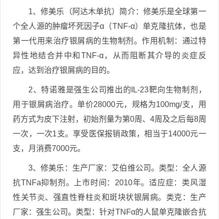
1、修美乐（阿达木单抗）简介：修美乐是全球第一
个全人源的肿瘤坏死因子α（TNF-α）单克隆抗体，也是
第一代用来治疗银屑病的生物制剂。作用机制：通过特
异性地结合并中和TNF-α，从而阻断其介导的炎症反
应，达到治疗银屑病的目的。
2、特诺雅是强生公司推出的IL-23靶向生物制剂，
用于银屑病治疗。单价28000元，规格为100mg/支，用
药方式为皮下注射，初始剂量为第0周、4周及之后每8周
一次，一次1支。享受医保报销政策，相当于14000元一
支，月消费7000元。
3、修美乐：生产厂家：艾伯维公司。类型：全人源
抗TNFa抑制剂。上市时间：2010年。适应症：类风湿
性关节炎、强直性脊柱炎和斑块状银屑病。类克：生产
厂家：强生公司。类型：针对TNFα的人鼠单克隆嵌合抗