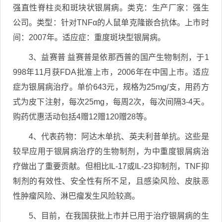
强直性脊柱炎和斑块状银屑病。类克：生产厂家：强生
公司。类型：针对TNFα的人鼠单克隆嵌合抗体。上市时
间：2007年。适应症：重度斑块型银屑病。
3、益赛普 益赛普是依那西普的国产生物制剂，于1
998年11月获FDA批准上市，2006年在中国上市。适应
症为银屑病治疗。单价643元，规格为25mg/支，用药方
式为皮下注射，每次25mg，每周2次，每次间隔3-4天。
购药优惠活动包括4赠12赠120赠28等。
4、代表药物：阿达木单抗、英夫利昔单抗。这些是
较早应用于银屑病治疗的生物制剂，为中重度银屑病治
疗做出了重要贡献。但相比IL-17或IL-23抑制剂，TNF抑
制剂的有效性、安全性有所不足，且感染风险、皮肤恶
性肿瘤风险、淋巴瘤发生风险较高。
5、目前，在我国获批上市并已用于治疗银屑病的生