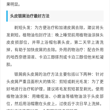
果明显。
头皮银屑治疗最好方法
剃短头发：为方便治疗和加速皮屑去除，建议将头
发剃短。植物油包封疗法：晚上睡觉前用植物油涂抹头
皮皮损部位，并带上浴帽包裹头皮，第二天早上清洗
掉，有助于加快皮屑的去除。外用药物治疗：配合外用
的哈西奈德溶液、卡泊三醇搽剂或卡泊三醇倍他米松凝
胶。
银屑病头皮屑的治疗方法主要包括以下两种：针对
头皮屑严重且面积大的情况：剪短或剃光毛发：为了更
好地进行治疗和护理，建议将毛发剪短甚至剃光。使用
植物油涂抹：用橄榄油、小磨油等植物油涂于头皮部
位，然后用浴帽敷在头皮上，过夜后于次日早上洗掉。