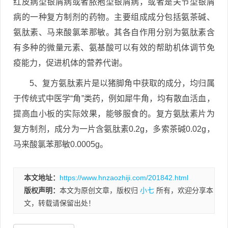
红皮病型银屑病或者脓疱型银屑病，或者是关节型银屑
病的一种复方制剂的药物。主要组成成分包括氨茶碱、
氨肽素、马来酸氯苯那敏。其各自作用分别为氨肽素含
有多种的微量元素、氨基酸可以有效的帮助机体调节免
疫能力，促进机体的营养代谢。
5、复方氨肽素片是以猪脚角中获取的成分，均归属
于传统式中医学“角”类药，例如犀牛角，均有散血活血，
提高血小板的实际效果，能够服食的。复方氨肽素片为
复方制剂，成分为一片含氨肽素0.2g，多索茶碱0.02g，
马来酸氯苯那敏0.0005g。
本文地址：
https://www.hnzaozhiji.com/201842.html
版权声明：
本文为原创文章，版权归
小七
所有，欢迎分享本
文，转载请保留出处！