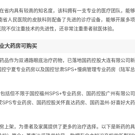
科在省内具有较高的知名度，该科拥有一支专业的医疗团队，能
南省人民医院的皮肤科则配备了先进的诊疗设备，能够开展多
医院不仅注重技术的先进性，还非常注重患者就医体验。
专业大药房可购买
该药品作为双通路眼底治疗药物，已落地国药控股大连有限公司
控宁夏专业药房以及国控甘肃SPS+慢病管理专业药房（陆军
包括但不限于国控福州SPS+专业药房、国药控股广州有限公
蒙SPS专业药房、国药控股关怀直达药房、国药温州-好喜好大
药房上架，为患者及家属提供了更多的治疗选择。以下是新药的