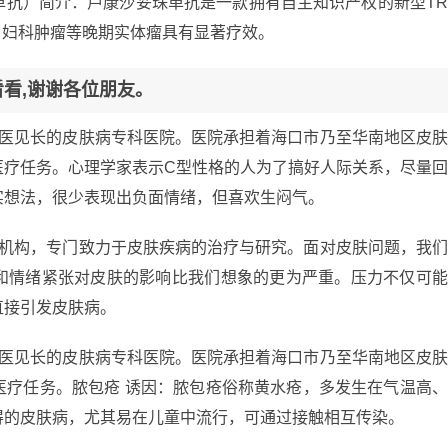
单抗）简介：芦康沙妥珠单抗是一款拥有自主知识产权的新型T
胃癌、妇科肿瘤等晚期实体瘤具有显著疗效。
看看,谢谢各位朋友。
中医见长的皮肤病专科医院。医院承担着海口市乃至华南地区皮
医疗任务。心理学家表示C型性格的人为了搞好人际关系，尽量
实想法，很少表现出负面情绪，但喜欢生闷气。
疗机构，专门致力于皮肤疾病的治疗与研究。面对皮肤问题，我
和情绪紧张对皮肤的影响比我们想象的更为严重。压力不仅可
直接引发皮肤病。
中医见长的皮肤病专科医院。医院承担着海口市乃至华南地区皮
医疗任务。脓包疮 诱因：脓包疮俗称黄水疮，多发生在气温高
得的皮肤病，尤其易在儿童中流行，可通过接触相互传染。