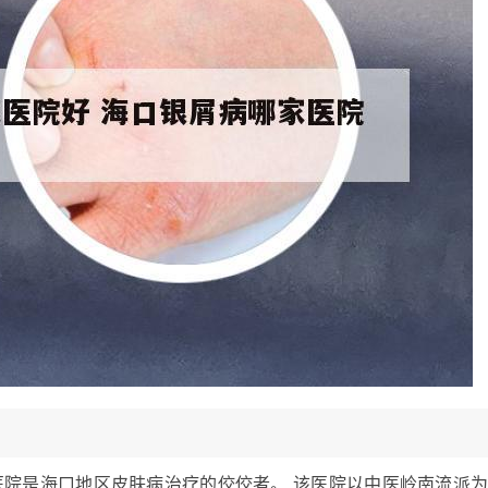
医院是海口地区皮肤病治疗的佼佼者。 该医院以中医岭南流派