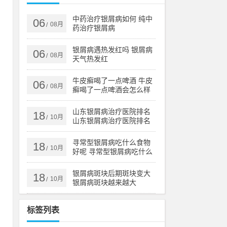
。
中药治疗银屑病如何 纯中
06
08月
/
药治疗银屑病
医
银屑病遇热发红吗 银屑病
06
08月
/
天气热发红
1
牛皮癣喝了一点啤酒 牛皮
06
08月
/
、
癣喝了一点啤酒会怎么样
山东银屑病治疗医院排名
18
10月
/
山东银屑病治疗医院排名
榜
医
寻常型银屑病吃什么食物
18
10月
/
好呢 寻常型银屑病吃什么
药效果好
银屑病斑块后期斑块变大
18
10月
/
银屑病斑块越来越大
标签列表