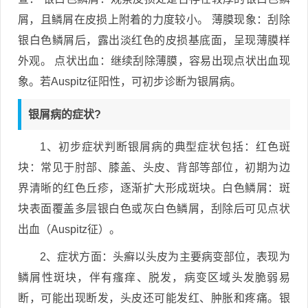
屑，且鳞屑在皮损上附着的力度较小。 薄膜现象：刮除
银白色鳞屑后，露出淡红色的皮损基底面，呈现薄膜样
外观。 点状出血：继续刮除薄膜，容易出现点状出血现
象。若Auspitz征阳性，可初步诊断为银屑病。
银屑病的症状?
1、初步症状判断银屑病的典型症状包括：红色斑
块：常见于肘部、膝盖、头皮、背部等部位，初期为边
界清晰的红色丘疹，逐渐扩大形成斑块。白色鳞屑：斑
块表面覆盖多层银白色或灰白色鳞屑，刮除后可见点状
出血（Auspitz征）。
2、症状方面：头癣以头皮为主要病变部位，表现为
鳞屑性斑块，伴有瘙痒、脱发，病变区域头发脆弱易
断，可能出现断发，头皮还可能发红、肿胀和疼痛。银