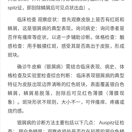
spitz征，即刮除鳞屑后可见点状出血）。
临床检查 观察症状：首先观察皮肤上是否有红斑和
鳞屑，这是银屑病的典型表现。询问病史：询问患者是
否伴有瘙痒等症状，以进一步辅助诊断。体格检查：触
感检查：用手触摸红斑，感受其是否高出于皮肤，形成
斑块。
确诊牛皮癣（银屑病）需结合临床表现、病史、体
格检查及实验室检查综合判断： 临床表现银屑病的典型
特征为皮肤出现边界清晰的红色斑块，表面覆盖银白色
鳞屑，鳞屑易脱落，刮除后可见红色薄膜（薄膜现
象）。斑块形状不规则，大小不一，可伴瘙痒、疼痛或
烧灼感。
银屑病的诊断方法主要包括以下几点： Auspitz征检
查： 银白色鳞屑：观察皮损处是否存在较厚的银白色鳞