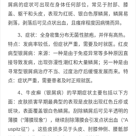
屑病的症状可出现在身体任何部位，常见于肘部、膝
盖、躯干和头皮，表现为红斑、银白色厚鳞屑，鳞屑易
剥落，剥落后可见点状出血，且瘙痒程度因病情而异。
3、症状：全身密集分布无菌性脓疱，并伴有高热。
特点：发病率较低，但症状严重，需要及时就医。红皮
病型银屑病：来源：一种是由于免疫异常等多种原因直
接导致发病，出现弥漫性潮红和大量鳞屑；另一种是由
寻常型银屑病治疗不当、过度治疗后缓慢发展而来。特
点：症状严重，需要患者及时正规就医。
4、牛皮癣（银屑病）的早期症状主要包括以下方
面：皮肤损害早期最典型的表现是皮肤出现红色丘疹或
斑块，表面覆盖银白色鳞屑。刮除鳞屑后可见半透明的
薄膜（“薄膜现象”），继续刮除薄膜会引发点状出血（“A
uspitz征”）。这些皮损多见于头皮、肘膝伸侧、腰骶部