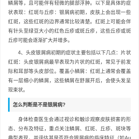
鳞屑等，且可能伴有轻微的腿部浮肿。以下是具体的症
状表现：红斑与丘疹：银屑病初期，皮肤上会出现一些
红斑，这些红斑的边界通常比较清楚。红斑上可能会伴
有针头至绿豆大小的红色丘疹或斑丘疹，这些丘疹或斑
丘疹可能会逐渐扩大并增多。
4、头皮银屑病初期的症状主要包括以下几点：片状
红斑：头皮银屑病最早表现为片状的红斑，常见于前发
际和耳部等头皮部位。覆盖小鳞屑：红斑上通常会覆盖
有一层细小的鳞屑，这些鳞屑在舒展开后，会使头发呈
现束状。
怎么判断是不是银屑病?
身体检查医生会通过视诊和触诊观察皮肤损害的形
态、分布及特征，重点关注鳞屑、红斑、丘疹、斑块等
典型表现，并评估其是否符合银屑病的临床特征（如Au