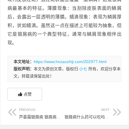
病最基本的特征。薄膜现象：当刮除皮肤表面的鳞屑
后，会露出一层透明的薄膜。蜡滴现象：表现为鳞屑厚
积，状如蜡滴。虽然这一点在描述上可能较为抽象，但
它是银屑病的一个典型特征，通常与鳞屑现象相伴出
现。
本文地址：
https://www.hnzaozhiji.com/202977.html
版权声明：
本文为原创文章，版权归
小七
所有，欢迎分享本
文，转载请保留出处！
点赞
PREVIOUS:
NEXT:
芦荟霜银屑病 银屑病抹芦荟汁管用吗
银屑病什么药可以吃吗 银屑病服用什么药物