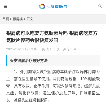
首页
>
银屑病
> 正文
银屑病可以吃复方氨肽素片吗 银屑病吃复方
氨肽片停药会很快复发吗
2025-10-13 12:53:04
阅读 133 次
评论 0 条
头皮银屑治疗最好方法
1、外用药物头皮银屑病的基础治疗以局部用药为
主，需在医生指导下使用。常用药物包括：10%硼酸软
膏：具有收敛、止痒作用，可减少鳞屑形成，缓解头皮
炎症。氧化锌软膏：通过保护皮肤屏障、抑制细菌生
长，减轻头皮红斑和脱屑。