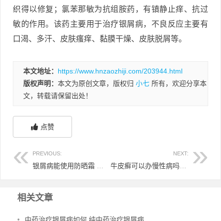
织得以修复；氯苯那敏为抗组胺药，有镇静止痒、抗过
敏的作用。该药主要用于治疗银屑病，不良反应主要有
口渴、多汗、皮肤瘙痒、黏膜干燥、皮肤脱屑等。
本文地址：
https://www.hnzaozhiji.com/203944.html
版权声明：
本文为原创文章，版权归
小七
所有，欢迎分享本
文，转载请保留出处！
点赞
PREVIOUS:
NEXT:
银屑病能使用防晒霜 银屑病可以用面膜吗
牛皮癣可以办慢性病吗 牛皮癣可以办残疾证吗
相关文章
•
中药治疗银屑病如何 纯中药治疗银屑病