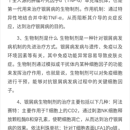
个全人源的肿瘤坏死因子α（TNF-α）单克隆抗体，也是
第一代用来治疗银屑病的生物制剂。作用机制：通过特
异性地结合并中和TNF-α，从而阻断其介导的炎症反
应，达到治疗银屑病的目的。
3、生物制剂是什么 生物制剂是一种针对银屑病发
病机制的先进治疗方式。银屑病发病与遗传、免疫以及
环境因素等有关，其中免疫功能异常容易导致皮肤炎
症。生物制剂通过模拟或干扰体内某种细胞因子的功能
来发挥治疗作用，也就是说，生物制剂可以对免疫细胞
进行干预，能够对抗银屑病发病过程中的关键细胞因
子。
4、银屑病生物制剂的治疗主要包括以下几种：阿法
赛特：主要作用于T细胞上的CD2，通过刺激NK细胞释
放颗粒酶B和穿孔素，使靶细胞凋亡，从而达到治疗银屑
病的效果。依法利珠单抗：针对T细胞表面LFA1的α链，