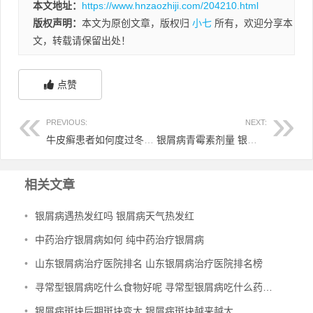
本文地址：
https://www.hnzaozhiji.com/204210.html
版权声明：
本文为原创文章，版权归
小七
所有，欢迎分享本
文，转载请保留出处！
点赞
PREVIOUS:
NEXT:
牛皮癣患者如何度过冬天 牛皮癣冬天痒怎么控制
银屑病青霉素剂量 银屑病可以用青霉素输液吗?
相关文章
•
银屑病遇热发红吗 银屑病天气热发红
•
中药治疗银屑病如何 纯中药治疗银屑病
•
山东银屑病治疗医院排名 山东银屑病治疗医院排名榜
•
寻常型银屑病吃什么食物好呢 寻常型银屑病吃什么药效果好
•
银屑病斑块后期斑块变大 银屑病斑块越来越大