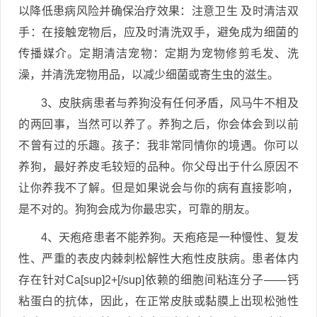
以降低患病风险并确保治疗效果：注意卫生 及时清洁双
手：在接触宠物后，应及时清洗双手，避免成为细菌的
传播媒介。定期清洁宠物：定期为宠物修剪毛发、洗
澡，并清洗宠物用品，以减少细菌或寄生虫的滋生。
3、皮肤病患者与养狗没有任何矛盾，风马牛不相及
的两回事，当然可以养了。养狗之后，你会体会到以前
不曾有过的乐趣。孩子：我非常同情你的境遇。你可以
养狗，最好养皮毛较短的品种。你父母出于什么原因不
让你养我不了解。但是如果说会与你的病有直接影响，
是不对的。狗狗会成为你最忠实，可靠的朋友。
4、天疱疮患者不能养狗。天疱疮是一种慢性、复发
性、严重的表皮内棘刺松解性大疱性皮肤病。患者体内
存在针对Ca[sup]2+[/sup]依赖的细胞间粘连分子——钙
粘蛋白的抗体，因此，在正常皮肤或黏膜上出现松弛性