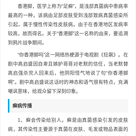
香港脚，医学上称为“足癣”，是浅部真菌病中患病率
最高的一种。该病由足部皮肤受到浅部致病真菌感染所
引起，属于慢性传染性皮肤病。由于在香港地区发病率
较高，故而得名。关于“香港脚”这一名称的由来，要追溯
到鸦片战争期间。
“你香港脚吗”这一网络热梗源于电视剧《狂飙》。在
剧中高启盛因自卑且嫉妒哥哥对老默的信任，当老默替
高启强杀完人回来后，他阴阳怪气地说了句“你香港脚
啊”。剧中高启盛说这话时的神态和语气很有特点，充满
嘲讽意味，给观众留下深刻印象。
癣病传播
1、癣会传染给别人。癣是由真菌感染引发的皮肤
病，其传染性主要源于真菌在皮肤、毛发或物品表面的