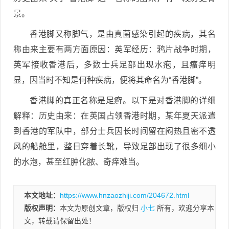
景。
香港脚又称脚气，是由真菌感染引起的疾病，其名
称由来主要有两方面原因：英军经历：鸦片战争时期，
英军接收香港后，多数士兵足部出现水疱，且瘙痒明
显，因当时不知是何种疾病，便将其命名为“香港脚”。
香港脚的真正名称是足癣。以下是对香港脚的详细
解释：历史由来：在英国占领香港时期，某年夏天派遣
到香港的军队中，部分士兵因长时间留在闷热且密不透
风的船舱里，整日穿着长靴，导致足部出现了很多细小
的水泡，甚至红肿化脓、奇痒难当。
本文地址：
https://www.hnzaozhiji.com/204672.html
版权声明：
本文为原创文章，版权归
小七
所有，欢迎分享本
文，转载请保留出处！