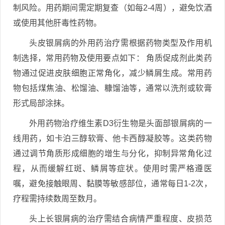
制风险。用药期间需定期复查（如每2-4周），避免饮酒
或使用其他肝毒性药物。
头皮银屑病的外用药治疗需根据药物类型及作用机
制选择，常用药物及使用要点如下： 角质促成剂此类药
物通过促进皮肤细胞正常角化，减少鳞屑生成。常用药
物包括煤焦油、松馏油、糠馏油等，通常以洗剂或软膏
形式局部涂抹。
外用药物治疗维生素D3衍生物是头面部银屑病的一
线用药，如卡泊三醇软膏、他卡西醇凝胶等。这类药物
通过调节角质形成细胞的增生与分化，抑制异常角化过
程，从而缓解红斑、鳞屑等症状。使用时需严格遵医
嘱，避免接触眼周、黏膜等敏感部位，通常每日1-2次，
疗程需持续数周至数月。
头上长银屑病的治疗需结合病情严重程度、皮损范