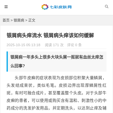
首页
>
银屑病
> 正文
银屑病头痒流水 银屑病头痒该如何缓解
2025-10-15 05:13:18
阅读 171 次
评论 0 条
银屑病一年多头上很多大块头屑一抠就有血丝太痒怎
么回事?
头部牛皮癣的症状表现为皮损部位积聚大量鳞屑，
头发结成束状，类似毛笔。皮损边界出现厚鳞屑性红
斑，有时可融合成片，甚至覆盖整个头皮。对于头部牛
皮癣的患者，可以使用或购买含有温和、刺激性小的中
药成分的洗发护发用品，并定期洗头，以达到止痒及辅