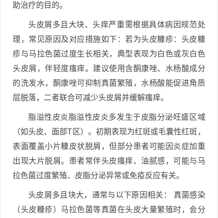
助治疗的目的。
头皮屑多且大块、头痒严重需根据具体病因规范处
理，常见原因及对应措施如下：若为头皮糠疹：头皮糠
疹与马拉色菌过度生长相关，典型表现为白色或灰白色
头皮屑，伴轻度瘙痒。建议使用含酮康唑、水杨酸成分
的洗发水，酮康唑可抑制真菌繁殖，水杨酸能促进角质
层脱落，二者联合可减少头皮屑并缓解瘙痒。
脂溢性皮炎脂溢性皮炎多发生于皮脂分泌旺盛区域
（如头皮、面部T区）。初期表现为红斑或毛囊性红斑，
表面覆盖小片糠皮状脱屑，但部分患者可能因炎症加重
出现大片脱屑。患者常伴头皮瘙痒、油腻感，可能与马
拉色菌过度繁殖、皮脂分泌异常或免疫反应有关。
头皮屑多且块大，通常与以下原因相关： 真菌感染
（头皮糠疹）马拉色菌等真菌在头皮大量繁殖时，会分