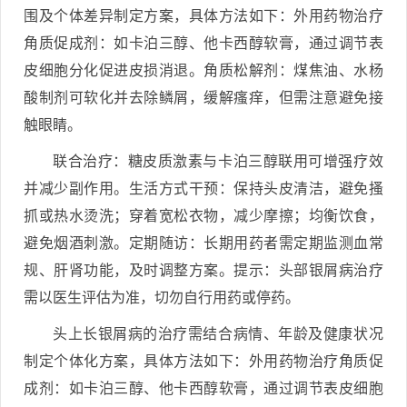
围及个体差异制定方案，具体方法如下：外用药物治疗
角质促成剂：如卡泊三醇、他卡西醇软膏，通过调节表
皮细胞分化促进皮损消退。角质松解剂：煤焦油、水杨
酸制剂可软化并去除鳞屑，缓解瘙痒，但需注意避免接
触眼睛。
联合治疗：糖皮质激素与卡泊三醇联用可增强疗效
并减少副作用。生活方式干预：保持头皮清洁，避免搔
抓或热水烫洗；穿着宽松衣物，减少摩擦；均衡饮食，
避免烟酒刺激。定期随访：长期用药者需定期监测血常
规、肝肾功能，及时调整方案。提示：头部银屑病治疗
需以医生评估为准，切勿自行用药或停药。
头上长银屑病的治疗需结合病情、年龄及健康状况
制定个体化方案，具体方法如下：外用药物治疗角质促
成剂：如卡泊三醇、他卡西醇软膏，通过调节表皮细胞