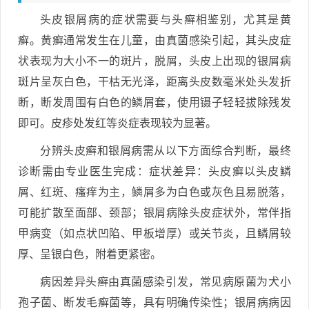
头皮银屑病的症状需要与头癣相鉴别，尤其是黄
癣。黄癣通常发生在儿童，由真菌感染引起，其头皮症
状表现为大小不一的斑片，脱屑，头皮上出现的银屑病
斑片呈灰白色，干枯无光泽，距离头皮数毫米处头发折
断，断发周围有白色的鳞屑套，使用镊子轻轻拔除残发
即可。皮疹处发红等炎症表现较为显著。
分辨头皮癣和银屑病需从以下方面综合判断，最终
诊断需由专业医生完成：症状差异：头皮癣以头皮鳞
屑、红斑、瘙痒为主，鳞屑多为白色或灰色且易脱落，
可能扩散至面部、颈部；银屑病除头皮症状外，常伴指
甲病变（如点状凹陷、甲板增厚）或关节炎，且鳞屑较
厚、呈银白色，附着更紧密。
病因差异头癣由真菌感染引发，常见病原菌为犬小
孢子菌、断发毛癣菌等，具有明确传染性；银屑病病因