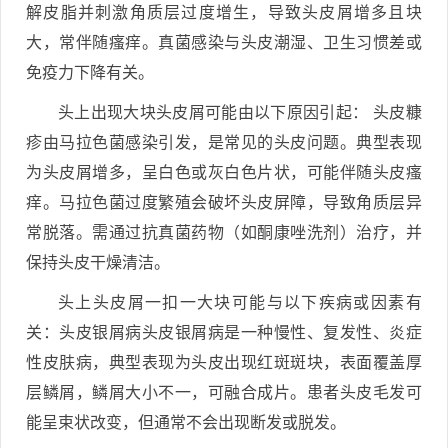
解皮脂并刺激角质层过度增生，导致头皮屑增多且块
大，常伴随瘙痒。真菌感染与头皮潮湿、卫生习惯差或
免疫力下降有关。
头上出现大块头皮屑可能由以下原因引起： 头皮糠
疹由马拉色菌感染引发，是常见的头皮问题。典型表现
为头皮屑增多，呈白色或灰白色片状，可能伴随头皮瘙
痒。马拉色菌过度繁殖会破坏头皮屏障，导致角质层异
常脱落。需通过抗真菌药物（如酮康唑洗剂）治疗，并
保持头皮干燥清洁。
头上头皮屑一扣一大块可能与以下疾病或因素有
关：头皮银屑病头皮银屑病是一种慢性、复发性、炎症
性皮肤病，典型表现为头皮出现红斑斑块，表面覆盖厚
层鳞屑，鳞屑大小不一，可融合成片。患者头皮毛发可
能呈束状改变，但通常不会出现断发或脱发。