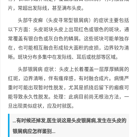
片，常超出发际线，甚至满布头皮。
头部牛皮癣（头皮寻常型银屑病）的症状主要包括
以下方面：头皮斑块头皮上出现红色或银色的斑块，通
常覆盖有银白色或灰白色的鳞屑。这些斑块可能单独存
在，也可能相互融合形成较大面积的皮损，边界较为清
晰。斑块分布多集中在发际线、耳后或枕部等区域。
头部银屑病 症状：头皮上长着覆盖一层厚厚鳞屑的
红斑，边界清晰，伴有瘙痒感，有时融合成片。病情严
重时可能出现暂时性脱发，尤其是抓挠后留下的瘢痕可
能导致永久性脱发。处理：此病目前尚无根治方法，一
旦出现类似症状，应及时就医。
...有时候还掉发,医生说这是头皮银屑病,发生在头皮的
银屑病应怎样鉴别...