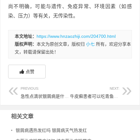
尚不明确，可能与遗传、免疫异常、环境因素（如感
染、压力）等有关，无传染性。
本文地址：
https://www.hnzaozhiji.com/204700.html
版权声明：
本文为原创文章，版权归
小七
所有，欢迎分享本
文，转载请保留出处！
点赞
PREVIOUS:
NEXT:
急性点滴状银屑病是什么引起的 急性点滴状银屑病发病原因
牛皮癣患者可以吃青鱼吗 牛皮癣的人可以吃鱼吗
相关文章
•
银屑病遇热发红吗 银屑病天气热发红