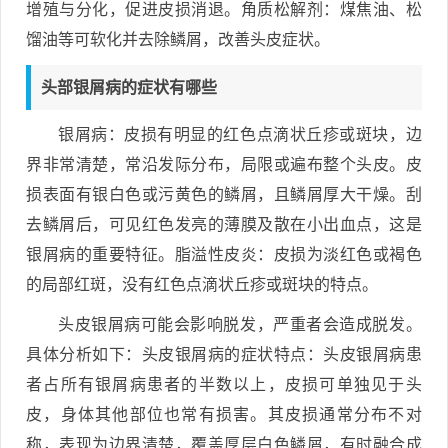
增殖与分化，促进皮损消退。角质松解剂：煤焦油、松
馏油等可软化并去除鳞屑，改善头皮症状。
头部银屑病的症状有哪些
银屑病：皮损有明显的红色点滴状丘疹或斑块，边
界非常清楚，常沿发际分布，局限或遍布整个头皮。皮
损表面有银白色或污黄色的鳞屑，且鳞屑厚大干燥。刮
去鳞屑后，可见红色发亮的薄膜及散在小出血点，这是
银屑病的重要特征。脂溢性皮炎：皮损为淡红色或褐色
的局部红斑，没有红色点滴状丘疹或斑块的特点。
头皮银屑病可能会影响脱发，严重者会造成脱发。
具体分析如下：头皮银屑病的症状特点：头皮银屑病患
者占所有银屑病患者的半数以上，皮损可单独见于头
皮，身体其他部位也常有损害。其皮损通常分布不对
称，表现为边界清楚，覆盖厚层白色鳞屑，有时融合成