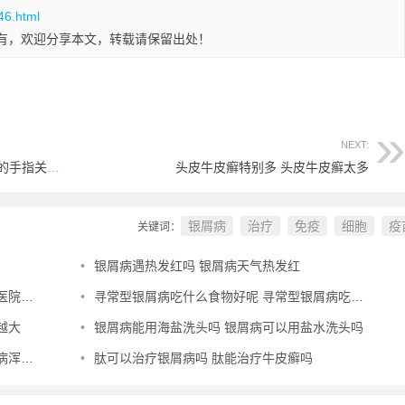
46.html
有，欢迎分享本文，转载请保留出处！
NEXT:
牛皮癣引起的手指关节有肿块 牛皮癣引起的手指关节有肿块怎么办
头皮牛皮癣特别多 头皮牛皮癣太多
银屑病
治疗
免疫
细胞
疫
关键词：
•
银屑病遇热发红吗 银屑病天气热发红
名榜
•
寻常型银屑病吃什么食物好呢 寻常型银屑病吃什么药效果好
越大
•
银屑病能用海盐洗头吗 银屑病可以用盐水洗头吗
怎么办
•
肽可以治疗银屑病吗 肽能治疗牛皮癣吗