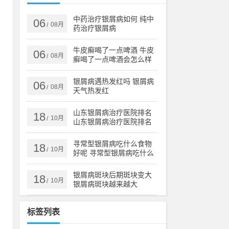
乱
方
中药治疗银屑病如何 纯中
06
08月
/
药治疗银屑病
制
牛皮癣喝了一点啤酒 牛皮
06
08月
/
癣喝了一点啤酒会怎么样
果
银屑病遇热发红吗 银屑病
06
08月
/
问
天气热发红
山东银屑病治疗医院排名
18
10月
/
山东银屑病治疗医院排名
榜
病
寻常型银屑病吃什么食物
18
对
10月
/
好呢 寻常型银屑病吃什么
药效果好
银屑病斑块后期斑块变大
18
10月
/
银屑病斑块越来越大
制
作
标签列表
疼