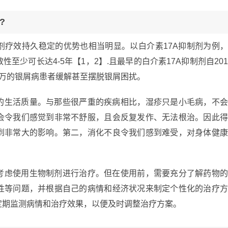
?
剂疗效持久稳定的优势也相当明显。以白介素17A抑制剂为例
至少可长达4-5年【1，2】.且最早的白介素17A抑制剂自20
十万的银屑病患者缓解甚至摆脱银屑困扰。
的生活质量。与那些很严重的疾病相比，湿疹只是小毛病，不
会令我们感觉到非常不舒服，且会反复发作、无法根治。因此
到非常大的影响。第二，消化不良令我们感到难受，对身体健
考虑使用生物制剂进行治疗。但在使用前，需要充分了解药物
性等问题，并根据自己的病情和经济状况来制定个性化的治疗
定期监测病情和治疗效果，以便及时调整治疗方案。