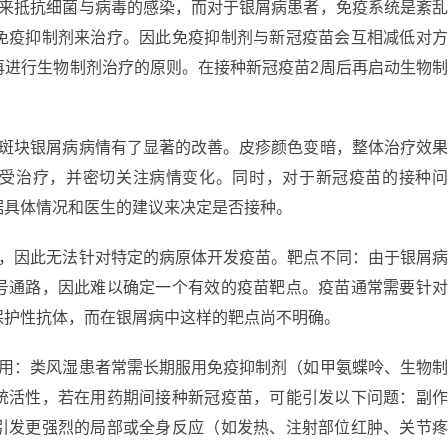
子来抵抗细菌与病毒的感染，而对于银屑病患者，免疫系统是紊
免疫抑制剂来治疗。因此免疫抑制剂与新冠疫苗会互相减低对
再进行生物制剂治疗的原则。在接种新冠疫苗2周后再启动生物
大斑块银屑病病情有了显著的改善。皮疹颜色变暗，整体治疗效
受治疗，并密切关注病情变化。同时，对于新冠疫苗的接种
据具体情况和医生的建议来决定是否接种。
的，因此无法针对特定的病原体开发疫苗。靶点不同：由于银屑
号通路，因此难以确定一个有效的疫苗靶点。疫苗通常需要针
保护性抗体，而在银屑病中这样的靶点尚不明确。
作用：类风湿患者常需长期服用免疫抑制剂（如甲氨蝶呤、生物
统活性，若在用药期间接种新冠疫苗，可能引发以下问题：副
引发更强烈的局部或全身反应（如发热、注射部位红肿、关节