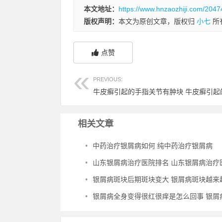
本文地址：
https://www.hnzaozhiji.com/2047
版权声明：
本文为原创文章，版权归
小七
所
点赞
PREVIOUS:
相关文章
•
中药治疗银屑病如何 纯中药治疗银屑病
•
山东银屑病治疗医院排名 山东银屑病治疗医院排
•
银屑病斑块后期斑块变大 银屑病斑块越来
•
银屑病全身变得很红很痒是怎么回事 银屑病浑身痒