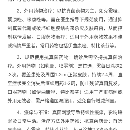
2、外用药物治疗：以抗真菌药物为主，如克霉唑、
酮康唑、咪康唑等。需在医生指导下规范使用，通过抑
制真菌代谢或破坏细胞膜结构来杀灭皮肤癣菌，从而控
制病情发展。口服药物治疗：适用于外用药物效果不佳
或病情严重者，常用药物包括伊曲康唑、特比萘芬等。
3、规范使用抗真菌药物：确诊后需坚持抗真菌治
疗。外用药物（如乳膏、喷雾剂）是首选，需每日涂抹2
-3次，覆盖患处及周围1-2cm正常皮肤，持续2-4周，直
至症状完全消失后继续用药1-2周，防止残留真菌复发。
口服药物（如伊曲康唑、特比萘芬）适用于严重病例或
外用无效者，需严格遵医嘱服用，避免自行增减剂量。
4、瘙痒与不适：真菌刺激导致持续性瘙痒，影响睡
眠及日常生活。治疗方法外用药物：抗真菌药膏：首选
酮康唑、克霉唑、特比萘芬等，每日涂抹2-3次至患处。