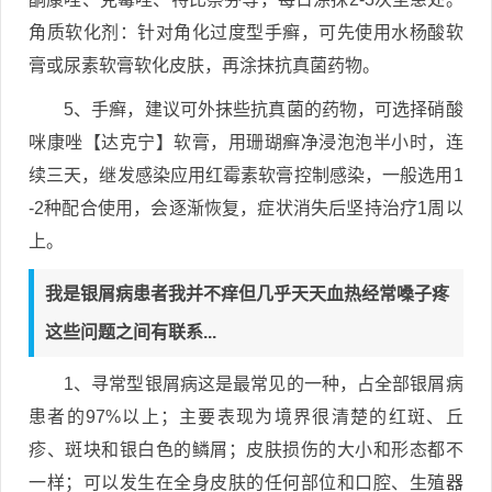
角质软化剂：针对角化过度型手癣，可先使用水杨酸软
膏或尿素软膏软化皮肤，再涂抹抗真菌药物。
5、手癣，建议可外抹些抗真菌的药物，可选择硝酸
咪康唑【达克宁】软膏，用珊瑚癣净浸泡泡半小时，连
续三天，继发感染应用红霉素软膏控制感染，一般选用1
-2种配合使用，会逐渐恢复，症状消失后坚持治疗1周以
上。
我是银屑病患者我并不痒但几乎天天血热经常嗓子疼
这些问题之间有联系...
1、寻常型银屑病这是最常见的一种，占全部银屑病
患者的97%以上；主要表现为境界很清楚的红斑、丘
疹、斑块和银白色的鳞屑；皮肤损伤的大小和形态都不
一样；可以发生在全身皮肤的任何部位和口腔、生殖器