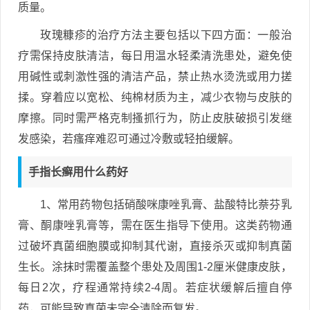
质量。
玫瑰糠疹的治疗方法主要包括以下四方面：一般治
疗需保持皮肤清洁，每日用温水轻柔清洗患处，避免使
用碱性或刺激性强的清洁产品，禁止热水烫洗或用力搓
揉。穿着应以宽松、纯棉材质为主，减少衣物与皮肤的
摩擦。同时需严格克制搔抓行为，防止皮肤破损引发继
发感染，若瘙痒难忍可通过冷敷或轻拍缓解。
手指长癣用什么药好
1、常用药物包括硝酸咪康唑乳膏、盐酸特比萘芬乳
膏、酮康唑乳膏等，需在医生指导下使用。这类药物通
过破坏真菌细胞膜或抑制其代谢，直接杀灭或抑制真菌
生长。涂抹时需覆盖整个患处及周围1-2厘米健康皮肤，
每日2次，疗程通常持续2-4周。若症状缓解后擅自停
药，可能导致真菌未完全清除而复发。