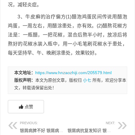
况，减轻炎症。
3、牛皮癣的治疗偏方(1)醋泡鸡蛋民间传说用醋泡
鸡蛋，一周左右，用醋涂患处，亦有效。(2)醋熬花椒方
法是：一瓶醋，一把花椒，混合后熬半小时，放凉后将
熬好的花椒水装入瓶中，用一小毛笔刷花椒水于患处，
每天坚持早、午、晚刷涂患处，效果较好。
本文地址：
https://www.hnzaozhiji.com/205579.html
版权声明：
本文为原创文章，版权归
小七
所有，欢迎分享本
文，转载请保留出处！
点赞
PREVIOUS:
NEXT:
银屑病脾不好 银屑病脾不好怎么治疗
银屑病抗复发知识 银屑病复发用什么药