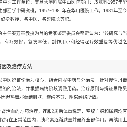
名中医工作单位：复旦大学附属中山医院部门：皮肤科1957年
部西学中研究班，1957~1981年在华山医院工作，1981年至
、终身教授、名中医、名誉院长等职。
会主任秦万章教授为首的专家鉴定委员会鉴定认为：“该研究与
，有疗效好，复发率低，副作用小和经得起疗效重复等优越
病因及治疗方法
以中医辨证论治为核心，结合内服中药与外治法，针对慢性丹
通络的治法，并根据病情阶段调整用药。治疗原则与辨证思路
多因湿热毒邪蕴结肌肤、缠绵不愈、阻遏经络所致。
补肾活血的方药治疗，连服2周后体重稳定，空腹血糖和尿糖均
直保持在正常范围内，胰岛素逐渐减量并最终全部停用。再续用