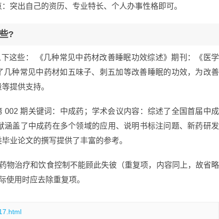
点：突出自己的资历、专业特长、个人办事性格即可。
些?
以下这些： 《几种常见中药材改善睡眠功效综述》期刊：《医
综述了几种常见中药材如五味子、刺五加等改善睡眠的功效，为改
量等提供支持。
 年第 002 期关键词：中成药；学术会议内容：综述了全国首届中
献涵盖了中成药在多个领域的应用、说明书标注问题、新药研
类毕业论文的撰写提供了丰富的参考。
—药物治疗和饮食控制不能顾此失彼（重复项，内容同上，故省
际使用时应去除重复项。
17.html