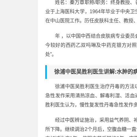
姓名：秦万章职称/职务：终身教授、
业于上海医科大学，1964年毕业于中央卫生
在中山医院工作。历任皮肤科主任、教授
年 ，以中国中西结合皮肤病专业委员
今较好的西药乙双吗啉及中药克银方对照
处”。
徐浦中医吴胜利医生讲解:水肿的
徐浦中医吴胜利医生治疗丹毒的方法
急性发作采用清热凉血、解毒利湿、活血
胜利医生认为，慢性复发性丹毒急性发作
经过中医辨证施治，采用益气养阴、
所下降。继续调治2个月后，空腹血糖一