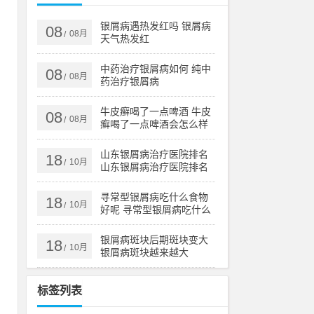
毕
今
银屑病遇热发红吗 银屑病
08
08月
/
天气热发红
中药治疗银屑病如何 纯中
08
08月
/
药治疗银屑病
当
之
牛皮癣喝了一点啤酒 牛皮
08
08月
/
癣喝了一点啤酒会怎么样
山东银屑病治疗医院排名
18
10月
/
山东银屑病治疗医院排名
榜
寻常型银屑病吃什么食物
毒
18
10月
/
好呢 寻常型银屑病吃什么
吴
药效果好
银屑病斑块后期斑块变大
18
10月
/
银屑病斑块越来越大
有
标签列表
上