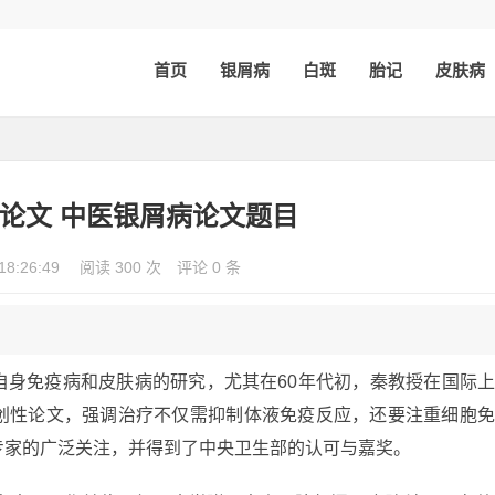
首页
银屑病
白斑
胎记
皮肤病
论文 中医银屑病论文题目
18:26:49
阅读 300 次
评论 0 条
自身免疫病和皮肤病的研究，尤其在60年代初，秦教授在国际
创性论文，强调治疗不仅需抑制体液免疫反应，还要注重细胞
专家的广泛关注，并得到了中央卫生部的认可与嘉奖。