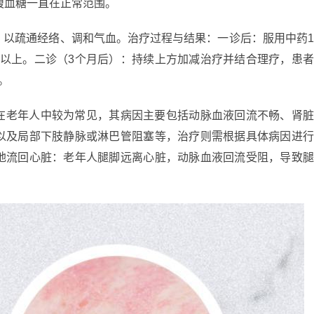
腹血糖一直在正常范围。
，以疏通经络、调和气血。治疗过程与结果：一诊后：服用中药
时以上。二诊（3个月后）：持续上方加减治疗并结合理疗，患
。
在老年人中较为常见，其病因主要包括动脉血液回流不畅、肾
以及局部下肢静脉或淋巴管阻塞等，治疗则需根据具体病因进
地流回心脏：老年人腿脚远离心脏，动脉血液回流受阻，导致