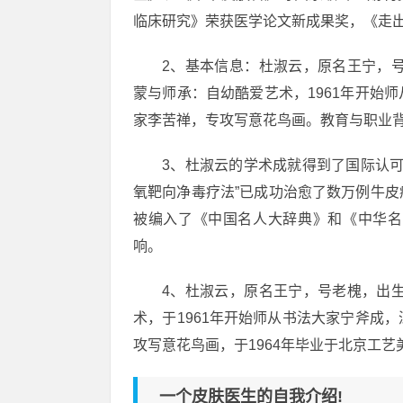
临床研究》荣获医学论文新成果奖，《走
2、基本信息：杜淑云，原名王宁，号
蒙与师承：自幼酷爱艺术，1961年开始
家李苦禅，专攻写意花鸟画。教育与职业背
3、杜淑云的学术成就得到了国际认可
氧靶向净毒疗法”已成功治愈了数万例牛
被编入了《中国名人大辞典》和《中华名
响。
4、杜淑云，原名王宁，号老槐，出生
术，于1961年开始师从书法大家宁斧成
攻写意花鸟画，于1964年毕业于北京工
一个皮肤医生的自我介绍!