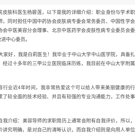
院皮肤科医生杨碧莲，以下是我的详细介绍：职业身份与学术
师，同时担任中国中药协会皮肤病专委会常务委员、中国性学
协会中医美容分会理事、北京中医药学会皮肤性病专业委员会
改进中心委员。
 大家好，我是白莉医生！我毕业于中山大学中山医学院，具备
。经过十多年的三甲公立医院临床历练，我目前在中山大学附
美容行业近4年时间，我非常热爱这个可以给人带来美丽健康的
累了较全面的技术经验、并且有较强的专业沟通能力，工作处
和自我介绍：美容导师的求职简历上通常会附有自我评价，所以
价讲究明确，是对自己的清晰认识，而自我介绍则是向用人单