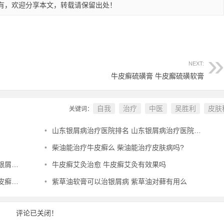
有，欢迎分享本文，转载请保留出处！
NEXT:
牛皮癣硫磺膏 牛皮廨硫磺软膏
自我
治疗
中医
吴胜利
皮肤
关键词：
•
山东银屑病治疗医院排名 山东银屑病治疗医院排名榜
•
柴油能治疗牛皮癣么 柴油能治疗皮肤病吗?
专家
•
牛皮癣艾灸治愈 牛皮癣艾灸有效果吗
用吗
•
紫草油软膏可以治银屑病 紫草油对藓有用么
评论已关闭！