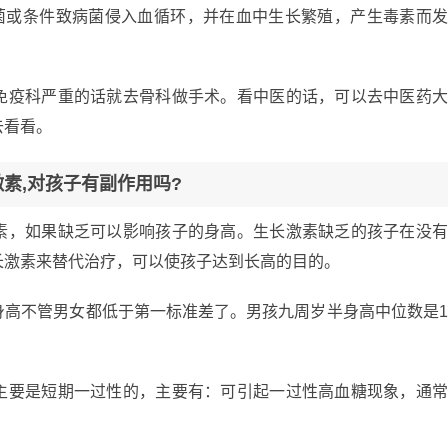
指致病菌或条件致病菌侵入血循环，并在血中生长繁殖，产生毒素而
免疫科严重的话就去骨科做手术。看中医的话，可以去中医药
去看看。
素,对孩子有副作用吗?
素，如果缺乏可以影响孩子的身高。生长激素缺乏的孩子在没
长激素来替代治疗，可以使孩子达到长高的目的。
身高不管男女都低于第一标准差了。男孩九周岁半身高中位数是
主要是短期一过性的，主要有：可引起一过性高血糖现象，通