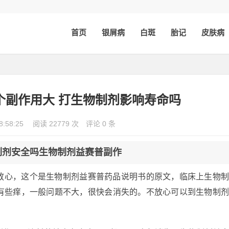
首页
银屑病
白斑
胎记
皮肤病
个副作用大 打生物制剂影响寿命吗
8:58:25
阅读 22779 次
评论 0 条
制剂安全吗生物制剂益赛普副作
放心，这个是生物制剂益赛普药品说明书的原文，临床上生物
有些痒，一般问题不大，很快会消失的。不放心可以到生物制