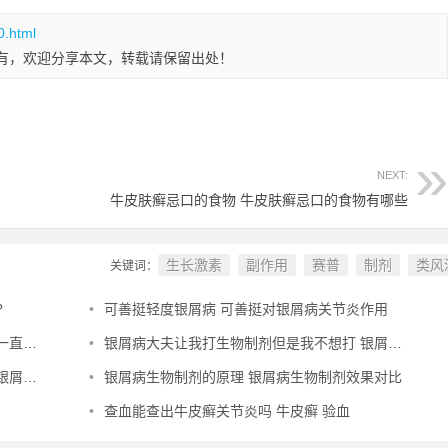
0.html
有，欢迎分享本文，转载请保留出处！
NEXT:
牛皮肤癣忌口的食物 牛皮肤癣忌口的食物有哪些
生长激素
副作用
赛普
制剂
类风
关键词：
?
•
可善挺轻度银屑病 可善挺对银屑病关节炎作用
打吗
•
银屑病大夫让我打生物制剂但是我不想打 银屑病打生物制剂需要忌口吗
的医院
•
银屑病生物制剂的原理 银屑病生物制剂效果对比
•
查血能查出牛皮癣关节炎吗 牛皮癣 验血