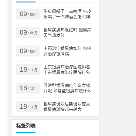
赛
牛皮癣喝了一点啤酒 牛皮
09
08月
/
癣喝了一点啤酒会怎么样
天
银屑病遇热发红吗 银屑病
09
08月
/
天气热发红
中药治疗银屑病如何 纯中
09
08月
/
药治疗银屑病
山东银屑病治疗医院排名
18
10月
/
山东银屑病治疗医院排名
榜
寻常型银屑病吃什么食物
18
10月
/
好呢 寻常型银屑病吃什么
药效果好
银屑病斑块后期斑块变大
18
10月
/
银屑病斑块越来越大
标签列表