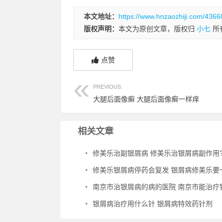
本文地址：
https://www.hnzaozhiji.com/4366
版权声明：
本文为原创文章，版权归
小七
所
点赞
PREVIOUS:
大腿后面像癣 大腿后面像癣一样痒
相关文章
•
修美乐治副银屑病 修美乐治银屑病副作用
•
修美乐银屑病停药会复发 银屑病修美乐要一直
•
南京市治银屑病的病的医院 南京市能治疗银屑病
•
银屑病治疗用什么针 银屑病特效药针剂