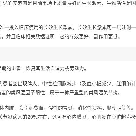
你说的安苏萌是目前市场上质量最好的生长激素，生物活性是
上唯一投入临床使用的长效生长激素。长效生长激素可一周注射
苦。并且临床相关数据证明，它的疗效更好，副作用更低。
、晚期的患者，恢复其生活自理力或劳动力。
%的患者会出现脾大、中性粒细胞减少（及血小板减少、红细胞
滴度的类风湿因子阳性，属于一种严重型的类风湿关节炎。
人体内脏，会引起贫血，慢性的胃炎，消化性溃疡，肠梗阻等等
关节炎病人的20%左右，还可有心内膜炎，心肌炎在心脏超声