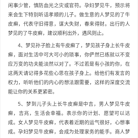
闲事少管，慎防血光之灾或官符。孕妇梦见牛，预示将
来会生下特别听话孝顺的儿子。做生意的人梦见的了牛
皮癣，代表守旧得意，谋大失财，春来得财。出行的人
梦见的了牛皮癣，建议顺利出外，遇风则止。
4、梦见孙子脸上有牛皮癣了，梦见孩子身上长牛皮
癣，面对生活中可大可小的琐事，你俨然已练就以不变
应万变的功夫能淡然以对了。不过若是有小孩的你，在
这两天请记得多花些心思在孩子身上。给他们有发言的
权力，听听他们的内心的想法跟需要，这样的深度交流
能让你的关系更紧密。
5、梦到儿子头上长牛皮癣是中吉，男人梦见牛皮
癣，吉兆，生活会幸福。表示你的计划、愿望可以达
成。女人梦见牛皮癣，代表着近期的运气很好，心想事
成。孕妇梦见牛皮癣，会成为处理家务的能手。商人梦