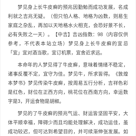
梦见身上长牛皮癣的预兆因勤勉而成功发展，名成
利就之吉兆无疑。（但只怕人格、地格为凶数，则易生
家庭之杂乱，再加以天地格水火相克，会恐好景不长，
必有失败之一天）。【中吉】吉凶指数：98（内容仅供
参考，不代表本站立场）梦见身上长牛皮癣的宜忌
「宜」宜对酒当歌，宜订机票，宜舍近求远。
本命年的人梦见得了牛皮癣，意味着情绪不稳定，
诸事反覆不定，宜守为佳。梦见牛，所求皆得。《敦煌
本梦书》梦见传染牛皮癣，按周易五行分析，吉祥色彩
是红色，财位在正西方向，桃花位在西南方向，幸运数
字是3，开运食物是胡椒。
梦见的了牛皮癣的预兆气运、财运皆坚固平安，大
体平顺幸福，障碍少而且均能处理解决，成功运佳，虽
成功较迟，但可达到希望目的，并可续渐伸张发展。如