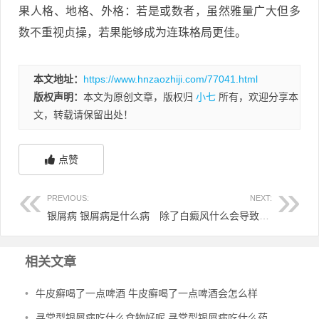
果人格、地格、外格：若是或数者，虽然雅量广大但多
数不重视贞操，若果能够成为连珠格局更佳。
本文地址：
https://www.hnzaozhiji.com/77041.html
版权声明：
本文为原创文章，版权归
小七
所有，欢迎分享本
文，转载请保留出处！
点赞
PREVIOUS:
NEXT:
银屑病 银屑病是什么病
除了白癜风什么会导致毛发变白 都有什么白斑可以使毛发变白
相关文章
•
牛皮癣喝了一点啤酒 牛皮癣喝了一点啤酒会怎么样
•
寻常型银屑病吃什么食物好呢 寻常型银屑病吃什么药效果好