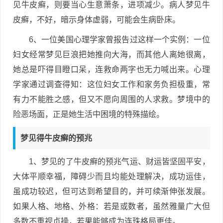
见牛皮癣，则要当心生意萧条，进项减少。病人梦见牛
皮癣，不好，暗示身体虚弱，可能会生病卧床。
6、一位美国心理学家曾报告过这样一个实例：一位
妇女经常梦见巨浪把她推向大海，而其他人离她很离，
她总是吓得目瞪口呆，连救命两字也无力喊出来。心理
学家通过调查得知：这位妇女工作和家务负担极重，常
有力不能胜之感，但又不愿向周围的人求救。梦境中的
险恶场面，正是她生活中困境的特殊描绘。
梦见得牛皮癣的预兆
1、梦见的了牛皮癣的预兆气运、财运皆坚固平安，
大体平顺幸福，障碍少而且均能处理解决，成功运佳，
虽成功较迟，但可达到希望目的，并可续渐伸张发展。
如果人格、地格、外格：若是或数者，虽然雅量广大但
多数不重视贞操，若果能够成为连珠格局更佳。