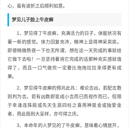
心，虽有波折之后顺利如意。
梦见儿子脸上牛皮癣
1、梦见得了牛皮癣，充满活力的日子，体能状况有
著一新的感觉。体力回复充沛，精神上显得神采奕奕。
即使稍微熬夜一下也无所谓，想在这一天完成的事就给
它做下去啦！一旦坚持著将它完成的话那种充实感就值
得了，而且一口气做完一定要比拖拖拉拉来得更有成
果。
2、梦见得牛皮癣的预兆此兆：难论吉凶，若配吉数
则判为吉。若有凶数即变成小吉而已而视作而已。但限
于幸逢连珠局或先天生辰四柱之喜用神是金或独爱金
者，用此局则大呈祥，亦可得之庆。
3、本命年的人梦见的了牛皮癣，意味着心情放开，