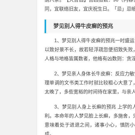
同，宜联络旧友，宜庆祝生日。「忌」忌
梦见别人得牛皮癣的预兆
1、梦见别人得牛皮癣的预兆一时盛
以致好景不长，故若轻浮疏忽便招致失败
人格与地格皆属数者，他格有凶数则：贪
2、梦见亲人身体长牛皮癣：反应力
理单调的文书类工作时就比较粗心大意了
太晚了，多些宽裕的时间待在家里，与亲
3、梦见别人身上长癣的预兆 上学
利。本命年的人梦见脸上长癣，多施舍，
意味着处于进退之间，诸事小心，慎防小
成。