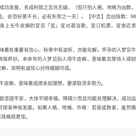
而成功发展，名成利就之吉兆无疑。（但只怕人格、地格为凶数
克，会恐好景不长，必有失败之一天）。【中吉】吉凶指数：9
身上长牛皮癣的宜忌「宜」宜对酒当歌，宜订机票，宜舍近
意味着处事要有信心，秋季中有波折，亦能化解。怀孕的人梦见
统保养好。本命年的人梦见别人得牛皮癣，意味着忠厚待人得
皮癣，说明有诚信心对待婚姻可成。
块牛皮癣，意味着成绩未如理想，要录取须多努力。
运皆坚固平安，大体平顺幸福，障碍少而且均能处理解决，成功
可续渐伸张发展。如果人格、地格、外格：若是或数者，虽然
连珠格局更佳。