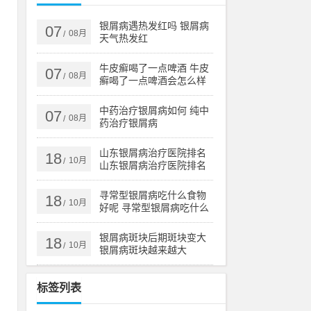
运
雅
银屑病遇热发红吗 银屑病
07
08月
/
天气热发红
牛皮癣喝了一点啤酒 牛皮
07
08月
/
癣喝了一点啤酒会怎么样
中药治疗银屑病如何 纯中
07
则
08月
/
药治疗银屑病
8
山东银屑病治疗医院排名
18
求
10月
/
山东银屑病治疗医院排名
榜
寻常型银屑病吃什么食物
18
10月
/
好呢 寻常型银屑病吃什么
味
药效果好
出
银屑病斑块后期斑块变大
18
10月
/
银屑病斑块越来越大
标签列表
利
合