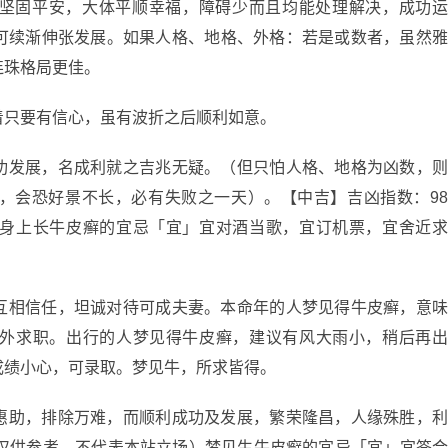
坚固平安，大体平顺幸福，障碍少而且均能处理解决，成功
可续渐伸张发展。如果人格、地格、外格：若是或数者，虽然
连珠格局更佳。
着只要有信心，虽有波折之后顺利如意。
功发展，名成利就之吉兆无疑。（但只怕人格、地格为凶数，
，会恐好景不长，必有失败之一天）。【中吉】吉凶指数：9
身上长牛皮癣的宜忌「宜」宜对酒当歌，宜订机票，宜舍近
互相信任，坦诚对待可成夫妻。本命年的人梦见得牛皮癣，意
外求职。出行的人梦见得牛皮癣，建议有风大雨小，稍后再
成绩小心，可录取。梦见牛，所求皆得。
惠助，排除万难，而顺利成功及发展，繁荣隆昌，人缘殊胜，
容仅供参考，不代表本站立场）梦见生牛皮癣的宜忌「宜」宜签