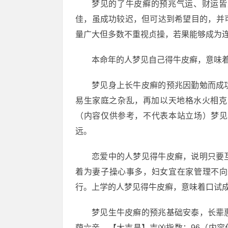
梦见的了牛皮癣的预兆气运、财运皆
佳，虽成功较迟，但可达到希望目的，并
量广大但多数不重视贞操，若果能够成为
本命年的人梦见自己得牛皮癣，意味
梦见身上长牛皮癣的预兆因勤勉而成
易生家庭之杂乱，再加以天地格水火相克
（内容仅供参考，不代表本站立场）梦见
远。
恋爱中的人梦见得牛皮癣，说明只要
着为妻子操心事多，妇女宜在家管理不向
行。上学的人梦见得牛皮癣，意味着口试
梦见生牛皮癣的预兆基础安泰，长辈
荫六亲。【大吉昌】吉凶指数：96（内