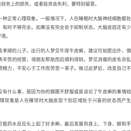
有财务上的损失，或者投资会失利，要特别留意。
一种正常心理现象。一般情况下，人在睡眠时大脑神经细胞都
，有时不够完全。如果没有完全处于抑制状态，大脑皮层还有
梦境。
话孝顺的儿子。出行的人梦见牛得牛皮癣，建议可如愿出外，
表辛劳的经营，得朋友帮助而后顺利得财。梦见消瘦的皮毛杂
费精力，不安心于工作而劳苦一辈子。做过此梦后，改变自己
没有什么事，是因为你的脚跟不舒服或是谈论了牛皮癣的事情
理现象是人在睡觉时大脑皮层个别区域处于兴奋的状态而产
可能药水反应头上起了好多癣，最后发展到身上、下身、脚和