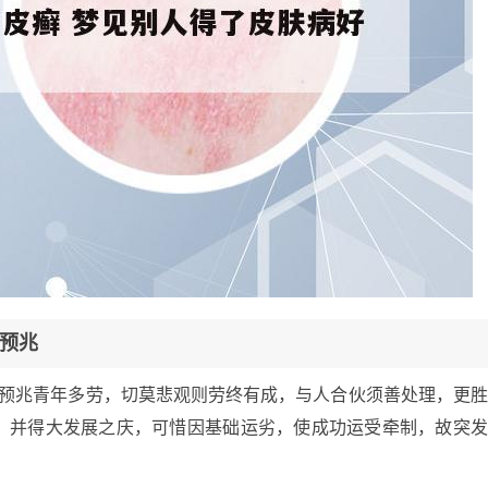
预兆
的预兆青年多劳，切莫悲观则劳终有成，与人合伙须善处理，更
，并得大发展之庆，可惜因基础运劣，使成功运受牵制，故突