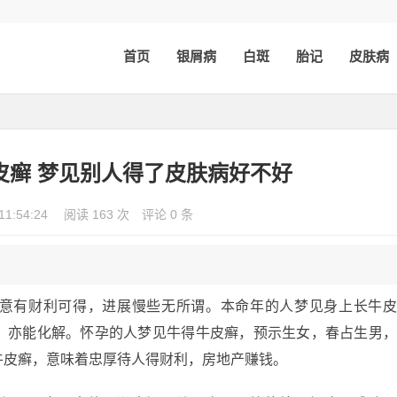
首页
银屑病
白斑
胎记
皮肤病
皮癣 梦见别人得了皮肤病好不好
11:54:24
阅读 163 次
评论 0 条
意有财利可得，进展慢些无所谓。本命年的人梦见身上长牛
，亦能化解。怀孕的人梦见牛得牛皮癣，预示生女，春占生男
牛皮癣，意味着忠厚待人得财利，房地产赚钱。