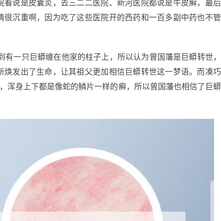
院看说是皮囊炎，去三二二医院、新河医院都说是牛皮癣，最
情很沉重啊，因为吃了这些医院开的西药和一百多副中药也不
梦到有一只巨蟒缠在他家的柱子上，所以认为曾国藩是巨蟒转世
新焕发出了生命，让其祖父更加相信巨蟒转世这一梦语。而凑
病，浑身上下都是像蛇的鳞片一样的癣，所以曾国藩也相信了巨