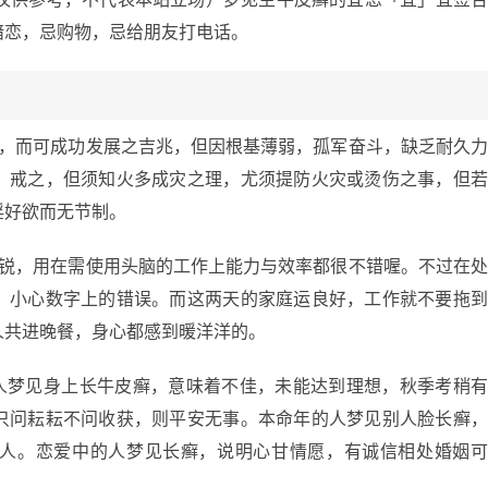
暗恋，忌购物，忌给朋友打电话。
运，而可成功发展之吉兆，但因根基薄弱，孤军奋斗，缺乏耐久
，戒之，但须知火多成灾之理，尤须提防火灾或烫伤之事，但
淫好欲而无节制。
敏锐，用在需使用头脑的工作上能力与效率都很不错喔。不过在
，小心数字上的错误。而这两天的家庭运良好，工作就不要拖
人共进晚餐，身心都感到暖洋洋的。
的人梦见身上长牛皮癣，意味着不佳，未能达到理想，秋季考稍
只问耘耘不问收获，则平安无事。本命年的人梦见别人脸长癣
人。恋爱中的人梦见长癣，说明心甘情愿，有诚信相处婚姻