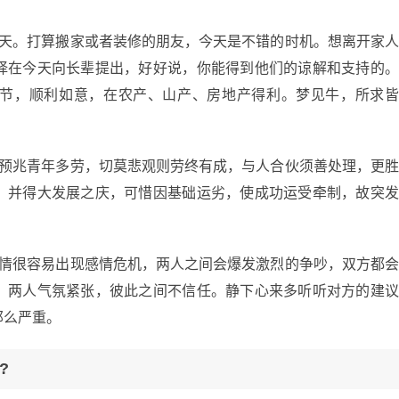
一天。打算搬家或者装修的朋友，今天是不错的时机。想离开家
择在今天向长辈提出，好好说，你能得到他们的谅解和支持的
节，顺利如意，在农产、山产、房地产得利。梦见牛，所求
的预兆青年多劳，切莫悲观则劳终有成，与人合伙须善处理，更
，并得大发展之庆，可惜因基础运劣，使成功运受牵制，故突
感情很容易出现感情危机，两人之间会爆发激烈的争吵，双方都
，两人气氛紧张，彼此之间不信任。静下心来多听听对方的建
那么严重。
?