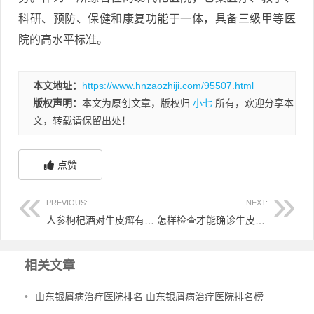
科研、预防、保健和康复功能于一体，具备三级甲等医
院的高水平标准。
本文地址：
https://www.hnzaozhiji.com/95507.html
版权声明：
本文为原创文章，版权归
小七
所有，欢迎分享本
文，转载请保留出处！
点赞
PREVIOUS:
NEXT:
人参枸杞酒对牛皮癣有效果吗 人参枸杞酒可以壮阳吗
怎样检查才能确诊牛皮癣 怎么确诊牛皮廨
相关文章
•
山东银屑病治疗医院排名 山东银屑病治疗医院排名榜