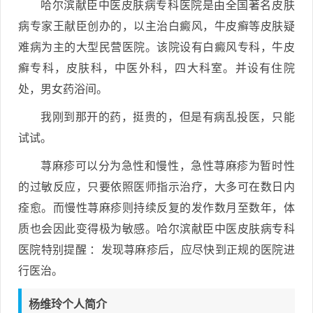
哈尔滨献臣中医皮肤病专科医院是由全国著名皮肤
病专家王献臣创办的，以主治白癜风，牛皮癣等皮肤疑
难病为主的大型民营医院。该院设有白癜风专科，牛皮
癣专科，皮肤科，中医外科，四大科室。并设有住院
处，男女药浴间。
我刚到那开的药，挺贵的，但是有病乱投医，只能
试试。
荨麻疹可以分为急性和慢性，急性荨麻疹为暂时性
的过敏反应，只要依照医师指示治疗，大多可在数日内
痊愈。而慢性荨麻疹则持续反复的发作数月至数年，体
质也会因此变得极为敏感。哈尔滨献臣中医皮肤病专科
医院特别提醒 ：发现荨麻疹后，应尽快到正规的医院进
行医治。
杨维玲个人简介