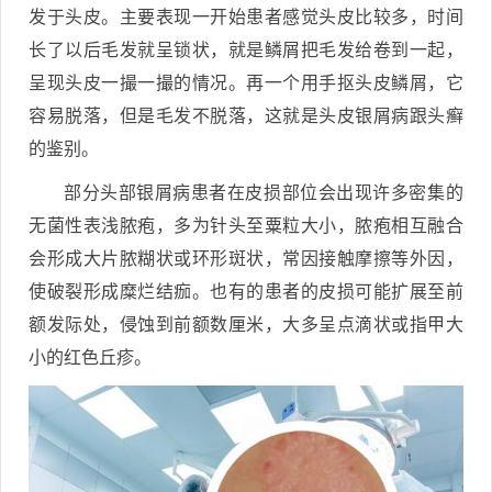
发于头皮。主要表现一开始患者感觉头皮比较多，时间
长了以后毛发就呈锁状，就是鳞屑把毛发给卷到一起，
呈现头皮一撮一撮的情况。再一个用手抠头皮鳞屑，它
容易脱落，但是毛发不脱落，这就是头皮银屑病跟头癣
的鉴别。
部分头部银屑病患者在皮损部位会出现许多密集的
无菌性表浅脓疱，多为针头至粟粒大小，脓疱相互融合
会形成大片脓糊状或环形斑状，常因接触摩擦等外因，
使破裂形成糜烂结痂。也有的患者的皮损可能扩展至前
额发际处，侵蚀到前额数厘米，大多呈点滴状或指甲大
小的红色丘疹。