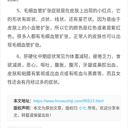
5、毛细血管扩张症就是在皮肤上出现的小红点，它
的形状有斑状、点状、线状、还有星芒状。因为是由于
皮肤上的小血管扩张，所以它的颜色是红色或者是紫红
色。很多人都有毛细血管扩张，正常人的皮肤也可以出
现毛细血管扩张。
6、肝硬化中期症状常见为体重减轻，疲倦乏力，食
欲减退，恶心，呕吐，腹胀，腹泻，牙龈或鼻腔出血，
皮肤和粘膜有紫斑或出血点或有呕血与黑粪等，而且女
性还会有月经过多的症状。
本文地址：
https://www.hnzaozhiji.com/95513.html
版权声明：
本文为原创文章，版权归
小七
所有，欢迎分享本
文，转载请保留出处！