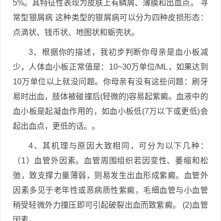
5%。其特征性表现为皮肤上有鳞屑、薄膜和出血点。 寻
常型银屑病 这种类型的银屑病可以分为四种皮损形态：
点滴状、钱币状、地图状和蛎壳状。
3、根据你的描述，我初步判断你母亲是血小板减
少，人体血小板正常值是：10~30万单位/ML，如果达到
10万单位以上就没问题。你母亲有没有这些问题：刷牙
易时出血，肢体被碰撞后(轻微的)容易起紫癜。血液中的
血小板是起凝血作用的，如血小板低(7万以下或更低)会
起出血点，更低的话。。
4、其机理与原因大致相同，可分为以下几种：
（1）血管外因素。血管周围组织若因变性、萎缩和松
弛，致支撑力量薄弱，则易发生出血形成紫癜。血管外
因素多见于老年性或恶病质性紫癜，毛细血管与小血管
稍受轻微外力撞压即可引起破裂出血而致紫癜。 (2)血管
因素。