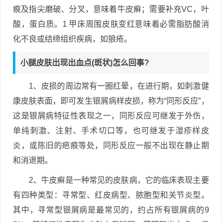
痕及指尖磨破、分叉，意味着牛皮癣；需要补充VC，叶
酸，蛋白质。1 甲床周围皮肤变红意味着必需脂肪酸消
化不良或结缔组织疾病，如狼疮。
小腿皮肤出现出血点(斑状)怎么回事?
1、皮损的周边常有一圈红晕，在进行期，如刺激健
康皮肤表面，即可发生银屑病样皮损，称为“同形反应”，
这是银屑病特征性表现之一，同形反应可继发于外伤，
单纯刺激、注射、手术切口等，也可继发于湿疹样皮
炎，或陈旧的疤痕等处，同形反应一般不出现在静止期
和消退期。
2、牛皮癣是一种常见的皮肤病，它的临床表现主要
有四种类型：寻常型、红皮病型、脓胞型和关节炎型。
其中，寻常型银屑病是最常见的，约占所有银屑病的9