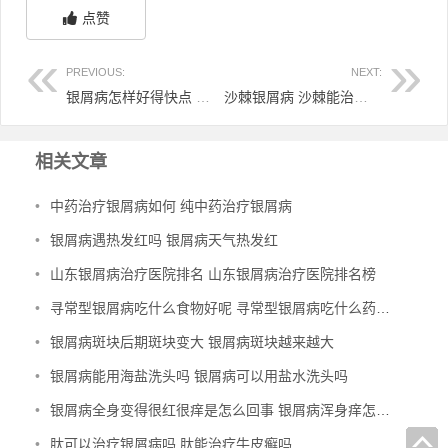
点赞
PREVIOUS:
NEXT:
银屑病怎样好得快点 银屑病怎样能好得快
沙棘银屑病 沙棘能治皮肤病吗
相关文章
•
中药治疗银屑病如何 纯中药治疗银屑病
•
银屑病遇热发红吗 银屑病天气热发红
•
山东银屑病治疗医院排名 山东银屑病治疗医院排名榜
•
寻常型银屑病吃什么食物好呢 寻常型银屑病吃什么药效果好
•
银屑病斑块后期斑块变大 银屑病斑块越来越大
•
银屑病能用海盐洗头吗 银屑病可以用盐水洗头吗
•
银屑病全身变得很红很痒是怎么回事 银屑病浑身痒怎么办
•
肽可以治疗银屑病吗 肽能治疗牛皮癣吗