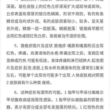
深面，是在皮肤上的红色丘疹逐渐扩大成斑块或斑块。
丘疹表面有厚厚的银白色鳞屑，形状不规则，有的有鱼
鳞状或岛屿状外观，有的皮肤损害较小，较多，呈天星
状外观，鳞屑一层一层脱落。鳞屑脱落：银屑病早期可
出现红色或棕红色丘疹，故易被当作湿疹处理。
5、唇疱疹图片及症状 唇疱疹 嘴唇和嘴唇附近出现
红色，疼痛，充满液体的水疱 疼痛出现之前，发病区域
发麻或灼热 可能有低烧，身体疼痛和淋巴结肿大 起泡图
片及症状 起泡 皮肤上有水样充满液体的泡 通常在1厘米
左右，可能单个出现也可能多个出现 人体皮肤病对照图
2 皮肤病有什么种类 痤疮。
6、这种症状有遗传的可能。1 指甲与甲床分离暗示
甲状腺疾病或局限性感染。1 指甲状似被敲扁的铜管乐
器，表示有部分或全部毛发脱落的倾向。1 红棕色的痘