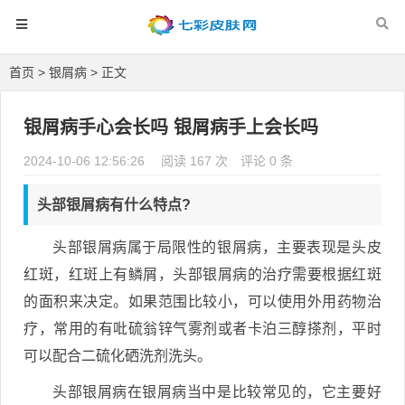
首页
>
银屑病
> 正文
银屑病手心会长吗 银屑病手上会长吗
2024-10-06 12:56:26
阅读 167 次
评论 0 条
头部银屑病有什么特点?
头部银屑病属于局限性的银屑病，主要表现是头皮
红斑，红斑上有鳞屑，头部银屑病的治疗需要根据红斑
的面积来决定。如果范围比较小，可以使用外用药物治
疗，常用的有吡硫翁锌气雾剂或者卡泊三醇搽剂，平时
可以配合二硫化硒洗剂洗头。
头部银屑病在银屑病当中是比较常见的，它主要好