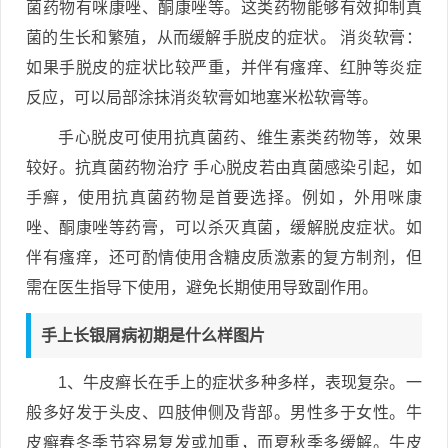
菌药物有咪康唑、酮康唑等。这类药物能够有效抑制真
菌的生长和繁殖，从而缓解手脱皮的症状。 消炎软膏：
如果手脱皮的症状比较严重，并伴有瘙痒、红肿等炎症
反应，可以局部涂抹消炎软膏如地塞米松软膏等。
手心脱皮可使用抗真菌药、维生素类药物等，效果
较好。抗真菌药物治疗 手心脱皮若由真菌感染引起，如
手癣，使用抗真菌药物是首要选择。例如，外用咪康
唑、酮康唑等药膏，可以杀灭真菌，缓解脱皮症状。如
伴有瘙痒，还可酌情使用含糖皮质激素的复方制剂，但
需在医生指导下使用，避免长期使用导致副作用。
手上长银屑病初期是什么样图片
1、牛皮癣长在手上的症状多种多样，表现复杂。一
般多好发于头皮、四肢伸侧及背部。男性多于女性。牛
皮癣春冬季节容易复发或加重，而夏秋季多缓解。牛皮