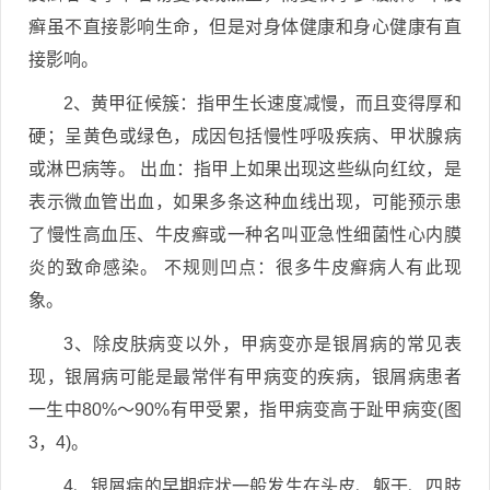
癣虽不直接影响生命，但是对身体健康和身心健康有直
接影响。
2、黄甲征候簇：指甲生长速度减慢，而且变得厚和
硬；呈黄色或绿色，成因包括慢性呼吸疾病、甲状腺病
或淋巴病等。 出血：指甲上如果出现这些纵向红纹，是
表示微血管出血，如果多条这种血线出现，可能预示患
了慢性高血压、牛皮癣或一种名叫亚急性细菌性心内膜
炎的致命感染。 不规则凹点：很多牛皮癣病人有此现
象。
3、除皮肤病变以外，甲病变亦是银屑病的常见表
现，银屑病可能是最常伴有甲病变的疾病，银屑病患者
一生中80%～90%有甲受累，指甲病变高于趾甲病变(图
3，4)。
4、银屑病的早期症状一般发生在头皮、躯干、四肢