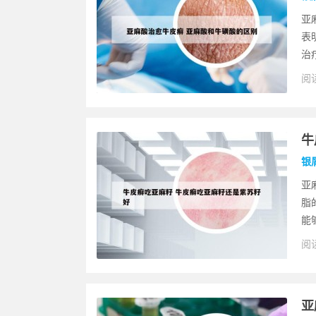
亚
表
治
阅读
牛
银
亚
脂
能
阅读
亚