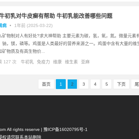
牛初乳对牛皮癣有帮助 牛初乳能改善哪些问题
屑病
•
1年前 (2025-03-22)
么矿物制对人有好处?求大神帮助 主要元素为碳，氢，氧，氮。微量元素
，钠，镁，磷等。鸡蛋是人类最好的营养来源之一。鸡蛋中含有大量的维
和矿物质及有高生物价...
 127 次
牛初乳
免疫力
维康
维生素
亚麻
首页
1
2
3
4
5
下页
 All rights reserve |
豫ICP备16020795号-1
侵权请您联系本站删除