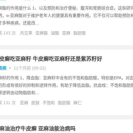
麻酸的作用是什么 1、以及预防和治疗便秘、腹泻和胃肠综合症。这些研
明，α-亚麻酸对于维护老年人的健康具有重要作用。它不仅可以帮助预防
疗多种疾病，还能改...
 143 次
月见草
亚麻酸
油酸
亚麻
脂肪酸
皮癣吃亚麻籽 牛皮癣吃亚麻籽还是紫苏籽好
屑病
•
11个月前 (09-22)
麻籽的作用 1、降血脂：亚麻籽中含有的不饱和脂肪酸，特别是EPA，对
的形成有很好的抑制和逆转作用，有助于降低血脂。抗血栓：不饱和脂肪
够逆转由动物脂肪和...
 131 次
亚麻
皮肤
不饱和
脂肪酸
麻仁
麻油治疗牛皮癣 亚麻油能治病吗