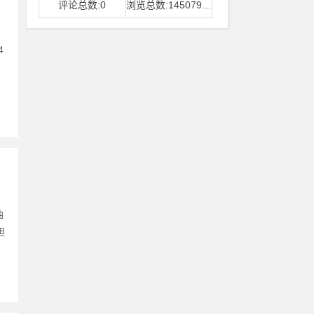
评论总数:0
浏览总数:14507968
4
油
胆