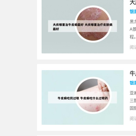
大
银
黑
A
程。
阅读
牛
银
亚
三
固
阅读