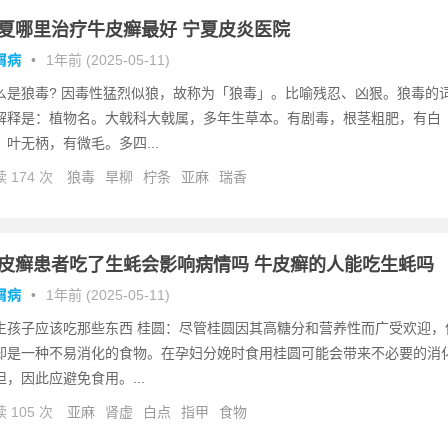
夏哪里治疗牛皮癣最好 宁夏皮炎医院
屑病
•
1年前 (2025-05-11)
么是狼毒? 因毒性猛烈似狼，故称为「狼毒」。比喻残忍、凶狠。狼毒的
解释是：植物名。大戟科大戟属，多年生草本。有剧毒，根茎粗肥，有白
。叶无柄，有微毛。多四...
 174 次
狼毒
旱柳
柠条
亚麻
瑞香
皮癣患者吃了生蚝会影响病情吗 牛皮癣的人能吃生蚝吗
屑病
•
1年前 (2025-05-11)
生孩子应该吃那些东西 桂圆：尽管桂圆因其高糖分和营养性而广受欢迎，
却是一种不易消化的食物。在孕妇分娩时食用桂圆可能会带来不必要的消
担，因此应避免食用。...
 105 次
亚麻
肾虚
白点
指甲
食物