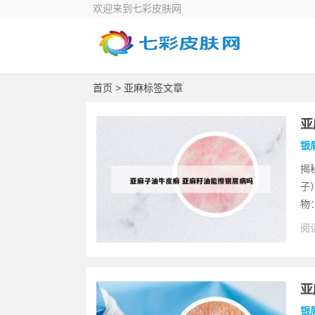
欢迎来到七彩皮肤网
首页
> 亚麻标签文章
亚
银
揭
子
物
阅读
亚
银