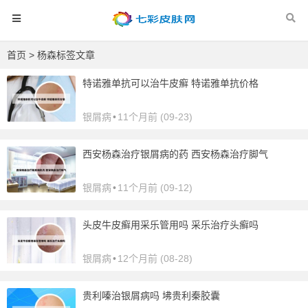
首页
> 杨森标签文章
特诺雅单抗可以治牛皮癣 特诺雅单抗价格
银屑病
•
11个月前 (09-23)
西安杨森治疗银屑病的药 西安杨森治疗脚气
银屑病
•
11个月前 (09-12)
头皮牛皮癣用采乐管用吗 采乐治疗头癣吗
银屑病
•
12个月前 (08-28)
贵利嗪治银屑病吗 坲贵利秦胶囊