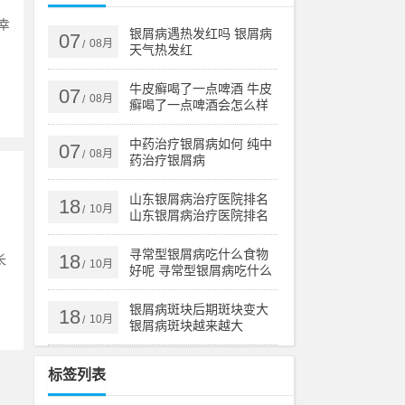
幸
银屑病遇热发红吗 银屑病
07
08月
/
，
天气热发红
牛皮癣喝了一点啤酒 牛皮
07
08月
/
癣喝了一点啤酒会怎么样
中药治疗银屑病如何 纯中
07
08月
/
药治疗银屑病
山东银屑病治疗医院排名
18
10月
/
山东银屑病治疗医院排名
榜
，
寻常型银屑病吃什么食物
18
长
10月
/
好呢 寻常型银屑病吃什么
药效果好
银屑病斑块后期斑块变大
18
10月
/
银屑病斑块越来越大
标签列表