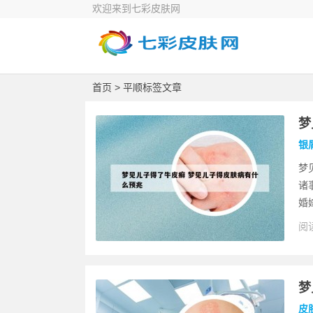
欢迎来到七彩皮肤网
首页
> 平顺标签文章
梦
银
梦
诸
婚
阅读
梦
皮