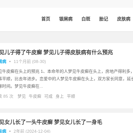
首页
银屑病
白斑
胎记
皮肤病
见儿子得了牛皮癣 梦见儿子得皮肤病有什么预兆
屑病
•
11个月前 (08-30)
见牛皮癣在头上的预兆 1、本命年的人梦见牛皮癣在头上，房地产得利多
事平顺，比去年进步。恋爱中的人梦见牛皮癣在头上，双方家长同意，延
嫁时间。梦见牛皮癣在...
 85 次
梦见
牛皮癣
可成
身上
平顺
见女儿长了一头牛皮癣 梦见女儿长了一身毛
肤病
•
2年前 (2024-12-04)