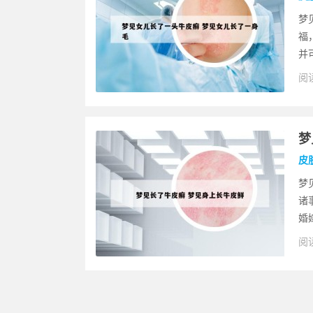
梦
福
并
阅读
梦
皮
梦
诸
婚
阅读