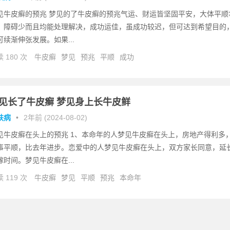
见牛皮癣的预兆 梦见的了牛皮癣的预兆气运、财运皆坚固平安，大体平顺
，障碍少而且均能处理解决，成功运佳，虽成功较迟，但可达到希望目的
可续渐伸张发展。如果...
 180 次
牛皮癣
梦见
预兆
平顺
成功
见长了牛皮癣 梦见身上长牛皮鲜
肤病
•
2年前 (2024-08-02)
见牛皮癣在头上的预兆 1、本命年的人梦见牛皮癣在头上，房地产得利多
事平顺，比去年进步。恋爱中的人梦见牛皮癣在头上，双方家长同意，延
嫁时间。梦见牛皮癣在...
 119 次
牛皮癣
梦见
平顺
预兆
本命年