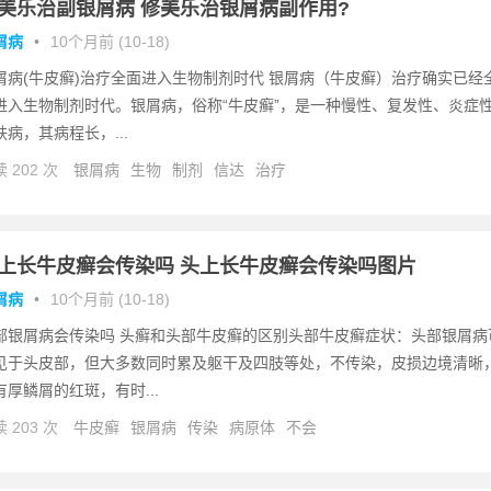
美乐治副银屑病 修美乐治银屑病副作用?
屑病
•
10个月前 (10-18)
屑病(牛皮癣)治疗全面进入生物制剂时代 银屑病（牛皮癣）治疗确实已经
进入生物制剂时代。银屑病，俗称“牛皮癣”，是一种慢性、复发性、炎症
肤病，其病程长，...
 202 次
银屑病
生物
制剂
信达
治疗
上长牛皮癣会传染吗 头上长牛皮癣会传染吗图片
屑病
•
10个月前 (10-18)
部银屑病会传染吗 头癣和头部牛皮癣的区别头部牛皮癣症状：头部银屑病
见于头皮部，但大多数同时累及躯干及四肢等处，不传染，皮损边境清晰
有厚鳞屑的红斑，有时...
 203 次
牛皮癣
银屑病
传染
病原体
不会