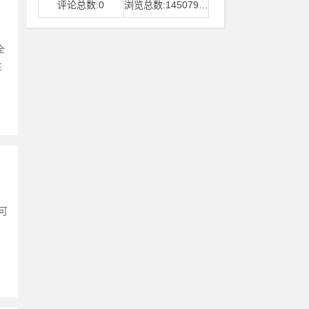
评论总数:0
浏览总数:14507968
全
性
可
，