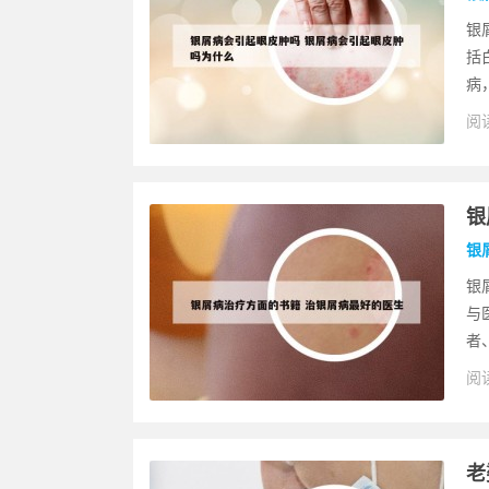
银
括
病
阅读
银
银
银
与
者
阅读
老