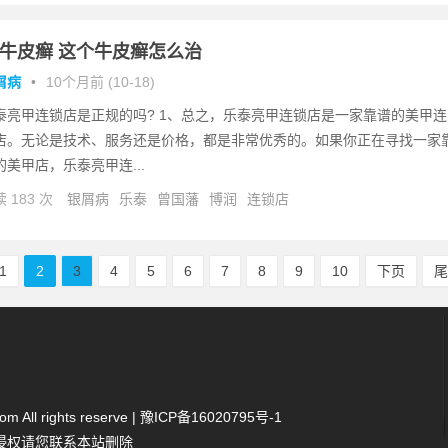
1牛皮癣 这个牛皮癣怎么治
屑病
•
10个月前 (10-18)
泰亮甲连锁店是正规的吗? 1、总之，乐泰亮甲连锁店是一家靠谱的美甲连
店。无论是技术、服务还是价格，都是非常优秀的。如果你正在寻找一家
的美甲店，乐泰亮甲连...
 183 次
银屑病
乐泰
曾国藩
博润
连锁店
1
2
3
4
5
6
7
8
9
10
下页
 All rights reserve |
豫ICP备16020795号-1
侵权请您联系本站删除