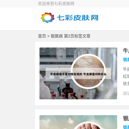
欢迎来到七彩皮肤网
首页
> 银屑病 第2页标签文章
牛
银
牛
红
状
阅读
银
银