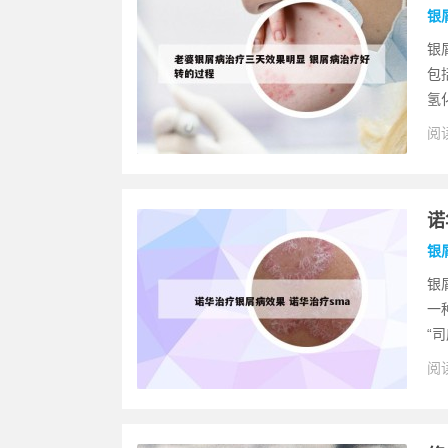
银
银
包
氢
阅读
诺
银
银
一
“司
阅读