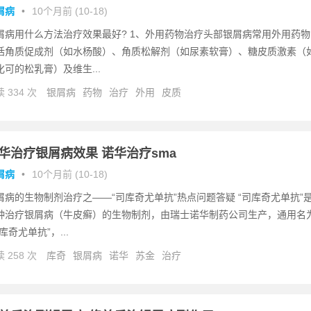
屑病
•
10个月前 (10-18)
屑病用什么方法治疗效果最好? 1、外用药物治疗头部银屑病常用外用药物
括角质促成剂（如水杨酸）、角质松解剂（如尿素软膏）、糖皮质激素（
化可的松乳膏）及维生...
 334 次
银屑病
药物
治疗
外用
皮质
华治疗银屑病效果 诺华治疗sma
屑病
•
10个月前 (10-18)
屑病的生物制剂治疗之——“司库奇尤单抗”热点问题答疑 “司库奇尤单抗”
种治疗银屑病（牛皮癣）的生物制剂，由瑞士诺华制药公司生产，通用名
库奇尤单抗”，...
 258 次
库奇
银屑病
诺华
苏金
治疗