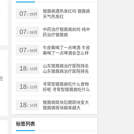
包
银屑病遇热发红吗 银屑病
07
08月
/
天气热发红
中药治疗银屑病如何 纯中
07
08月
/
药治疗银屑病
牛皮癣喝了一点啤酒 牛皮
07
08月
/
癣喝了一点啤酒会怎么样
山东银屑病治疗医院排名
18
10月
/
山东银屑病治疗医院排名
榜
在
寻常型银屑病吃什么食物
18
10月
/
好呢 寻常型银屑病吃什么
药效果好
银屑病斑块后期斑块变大
18
10月
/
银屑病斑块越来越大
标签列表