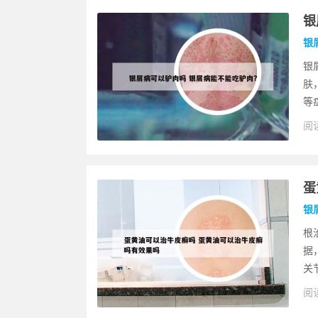
银
银
银
肤
等
阅读
蛋
银
根
据
关
阅读