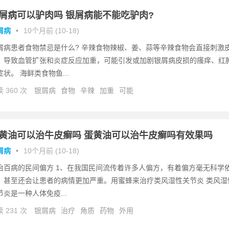
屑病可以驴肉吗 银屑病能不能吃驴肉?
屑病
•
10个月前 (10-18)
屑病患者食物禁忌是什么? 辛辣食物辣椒、姜、蒜等辛辣食物会直接刺激
，导致血管扩张和炎症反应加重，可能引发或加剧银屑病皮损的瘙痒、红
症状。 海鲜类食物鱼...
 360 次
银屑病
食物
辛辣
加重
可能
黄油可以治牛皮癣吗 蛋黄油可以治牛皮癣吗有效果吗
屑病
•
10个月前 (10-18)
治百病的民间偏方 1、在我国民间流传着许多人偏方，有着偏方毫无科学
，甚至还会让患者的病情更加严重。用蜜蜂来治疗类风湿性关节炎 类风湿
节炎是一种人体免疫...
 231 次
银屑病
治疗
角质
药物
外用