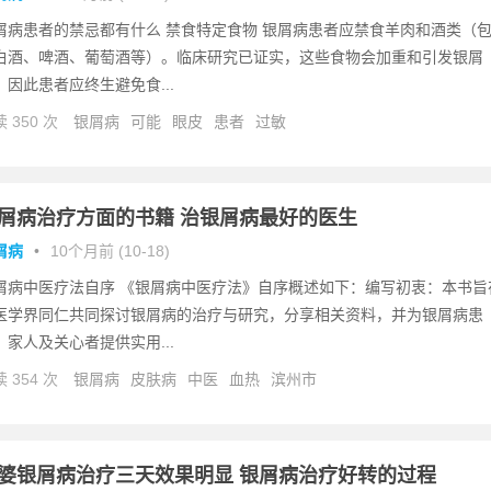
屑病患者的禁忌都有什么 禁食特定食物 银屑病患者应禁食羊肉和酒类（
白酒、啤酒、葡萄酒等）。临床研究已证实，这些食物会加重和引发银屑
，因此患者应终生避免食...
 350 次
银屑病
可能
眼皮
患者
过敏
屑病治疗方面的书籍 治银屑病最好的医生
屑病
•
10个月前 (10-18)
屑病中医疗法自序 《银屑病中医疗法》自序概述如下：编写初衷：本书旨
医学界同仁共同探讨银屑病的治疗与研究，分享相关资料，并为银屑病患
、家人及关心者提供实用...
 354 次
银屑病
皮肤病
中医
血热
滨州市
婆银屑病治疗三天效果明显 银屑病治疗好转的过程