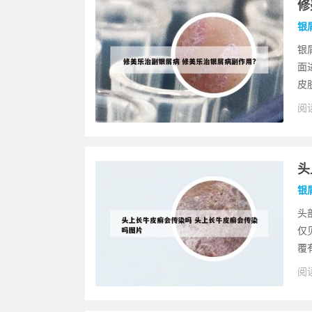
修
银
银
面
皮
阅读
头
银
头
仅
覆
阅读