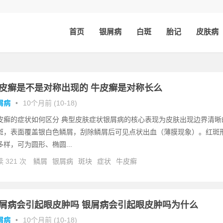
首页
银屑病
白斑
胎记
皮肤病
皮癣是不是对称出现的 牛皮癣是对称长么
屑病
•
10个月前 (10-18)
皮癣的症状如何区分 典型皮肤症状银屑病的核心表现为皮肤出现边界清晰
斑，表面覆盖银白色鳞屑，刮除鳞屑后可见点状出血（薄膜现象）。红斑
多样，可为圆形、椭圆...
 321 次
鳞屑
银屑病
斑块
症状
牛皮癣
屑病会引起眼皮肿吗 银屑病会引起眼皮肿吗为什么
屑病
•
10个月前 (10-18)