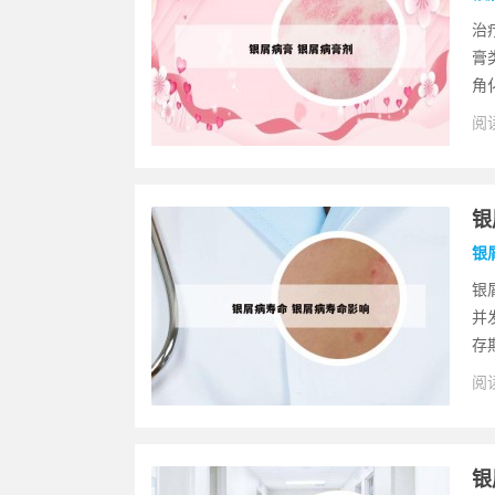
治
膏
角
阅读
银
银
银
并
存
阅读
银