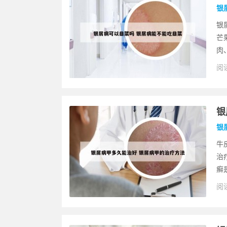
银
银
芒
肉
阅读
银
银
牛
治
癣
阅读