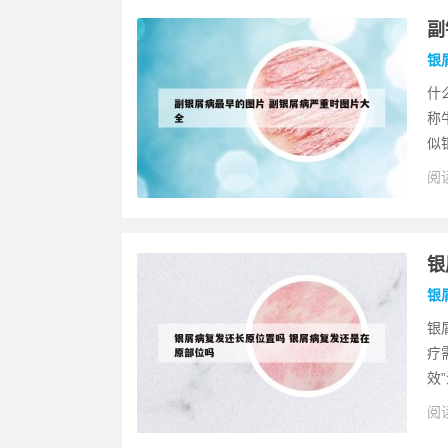
副
银
什
称
似
阅读
银
银
银
疗
效
阅读