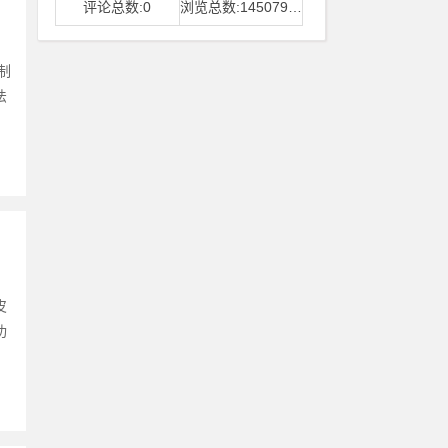
评论总数:0
浏览总数:14507968
制
法
皮
功