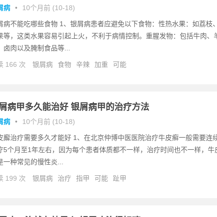
屑病
•
10个月前 (10-18)
屑病不能吃哪些食物 1、银屑病患者应避免以下食物：性热水果：如荔枝
果等，这类水果容易引起上火，不利于病情控制。重腥发物：包括牛肉、
、卤肉以及腌制食品等...
 166 次
银屑病
食物
辛辣
加重
可能
屑病甲多久能治好 银屑病甲的治疗方法
屑病
•
10个月前 (10-18)
皮廨治疗需要多久才能好 1、在北京仲博中医医院治疗牛皮癣一般需要连
疗5个月至1年左右，因为每个患者体质都不一样，治疗时间也不一样，牛
是一种常见的慢性炎...
 199 次
银屑病
治疗
指甲
可能
趾甲