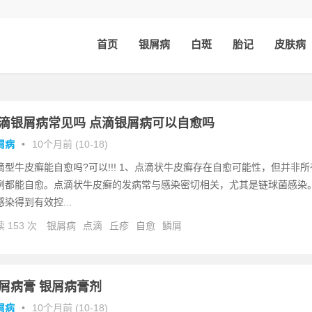
首页
银屑病
白斑
胎记
皮肤病
滴银屑病常见吗 点滴银屑病可以自愈吗
屑病
•
10个月前 (10-18)
滴型牛皮癣能自愈吗?可以!!! 1、点滴状牛皮癣存在自愈可能性，但并非所
例都能自愈。点滴状牛皮癣的发病常与感染密切相关，尤其是链球菌感染
感染得到有效控...
 153 次
银屑病
点滴
丘疹
自愈
鳞屑
屑病膏 银屑病膏剂
屑病
•
10个月前 (10-18)