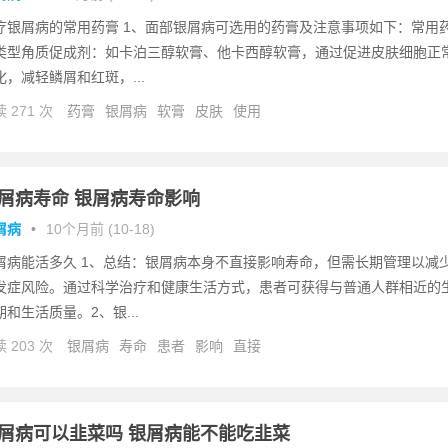
疗银屑病的常用药膏 1、面部银屑病可选用的药膏及注意事项如下：常用
类型角质促成剂：如卡泊三醇软膏、他卡西醇软膏，通过促进皮肤细胞正
化，减轻鳞屑和红斑，...
 271 次
药膏
银屑病
软膏
皮肤
使用
屑病寿命 银屑病寿命影响
屑病
•
10个月前 (10-18)
屑病能活多久 1、总结：银屑病本身不直接影响寿命，但需长期管理以减
发症风险。通过科学治疗和健康生活方式，患者可获得与普通人群相近的
期和生活质量。2、银...
 203 次
银屑病
寿命
患者
影响
直接
屑病可以韭菜吗 银屑病能不能吃韭菜