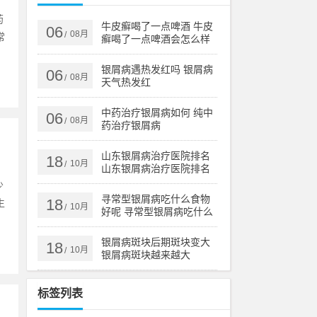
药
牛皮癣喝了一点啤酒 牛皮
06
08月
/
常
癣喝了一点啤酒会怎么样
银屑病遇热发红吗 银屑病
06
08月
/
天气热发红
中药治疗银屑病如何 纯中
06
08月
/
药治疗银屑病
山东银屑病治疗医院排名
18
10月
/
山东银屑病治疗医院排名
榜
少
寻常型银屑病吃什么食物
18
生
10月
/
好呢 寻常型银屑病吃什么
药效果好
银屑病斑块后期斑块变大
18
10月
/
银屑病斑块越来越大
标签列表