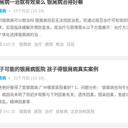
屑病一治就有效果么 银屑病治得好嘛
屑病
•
10个月前 (10-18)
问银屑病可以根治吗 银屑病目前无法彻底治愈，但通过规范治疗可有效控
状，实现临床缓解并预防复发。其治疗与管理需从以下方面展开：治疗方
个体化选择银屑病的治...
 189 次
银屑病
治疗
病情
根治
目前
子可能的银屑病医院 孩子得银屑病真实案例
屑病
•
10个月前 (10-18)
爸爸好像得了类银屑病,广州哪家医院看好? 1、问题分析： 银屑病也叫牛
，病因尚未明了但初步观察与下列因素有关；遗传因素，感染因素，免疫
紊乱，精神因素等...
 241 次
银屑病
医院
治疗
皮肤病
北京协和医院