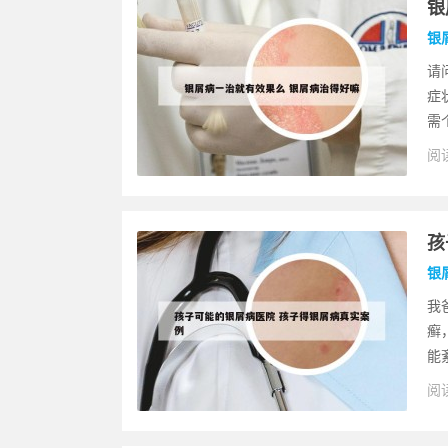
银
银
请
症
需
阅读
孩
银
我
癣
能
阅读