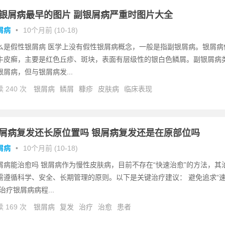
银屑病最早的图片 副银屑病严重时图片大全
屑病
•
10个月前 (10-18)
么是假性银屑病 医学上没有假性银屑病概念，一般是指副银屑病。银屑病
牛皮癣，主要是红色丘疹、斑块，表面有层级性的银白色鳞屑。副银屑病
银屑病，但与银屑病发...
 240 次
银屑病
鳞屑
糠疹
皮肤病
临床表现
屑病复发还长原位置吗 银屑病复发还是在原部位吗
屑病
•
10个月前 (10-18)
屑病能治愈吗 银屑病作为慢性皮肤病，目前不存在“快速治愈”的方法，其
需遵循科学、安全、长期管理的原则。以下是关键治疗建议： 避免追求“
”治疗银屑病病程...
 169 次
银屑病
复发
治疗
治愈
患者