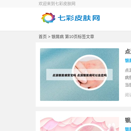
欢迎来到七彩皮肤网
首页
> 银屑病 第10页标签文章
点
银
点
病
当
阅读
银
银