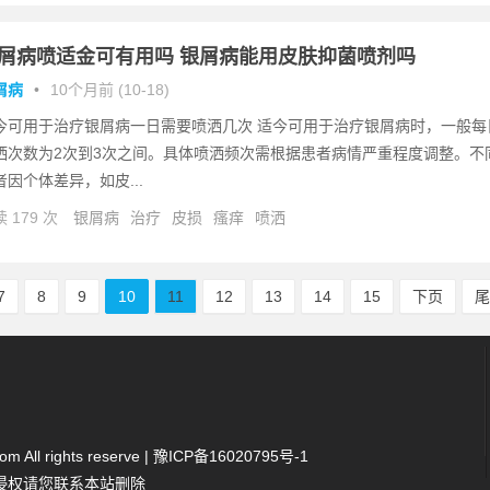
屑病喷适金可有用吗 银屑病能用皮肤抑菌喷剂吗
屑病
•
10个月前 (10-18)
今可用于治疗银屑病一日需要喷洒几次 适今可用于治疗银屑病时，一般每
洒次数为2次到3次之间。具体喷洒频次需根据患者病情严重程度调整。不
者因个体差异，如皮...
 179 次
银屑病
治疗
皮损
瘙痒
喷洒
7
8
9
10
11
12
13
14
15
下页
 All rights reserve |
豫ICP备16020795号-1
侵权请您联系本站删除