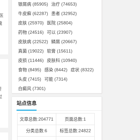
银屑病
(85905)
治疗
(74653)
牛皮癣
(62287)
患者
(32952)
医
皮肤
(25970)
医院
(25804)
槐
药物
(24516)
可以
(23907)
皮肤病
(22522)
鳞屑
(20667)
真菌
(19022)
软膏
(15611)
皮损
(11446)
皮肤科
(10940)
食物
(8495)
感染
(8442)
症状
(8322)
头皮
(7415)
可能
(7314)
白癜风
(7301)
要
过
站点信息
文章总数:204771
页面总数:1
分类总数:6
标签总数:24822