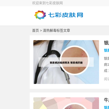
欢迎来到七彩皮肤网
首页
> 清热解毒标签文章
银
银
银
病
成
阅读
牛
银