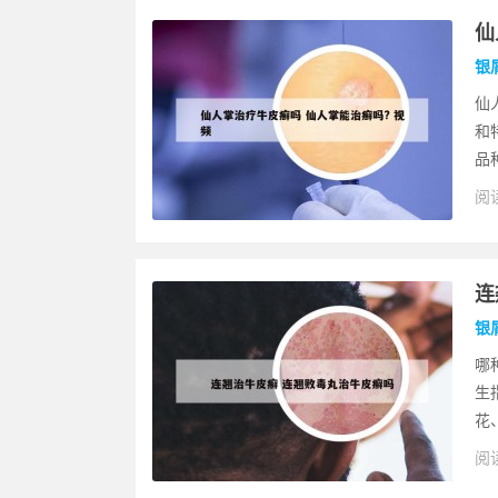
仙
银
仙
和
品
阅读
连
银
哪
生
花
阅读