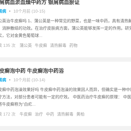
屑病血淤血燥中药方 银屑病血瘀证
屑病
•
10个月前 (10-15)
公英治牛皮癣吗 1、蒲公英是一种常见的野菜，也是一味中药，具有清热
、消肿散结的功效。在治疗皮肤病方面，蒲公英能够发挥一定的作用。研
实，它对金黄色葡萄球...
 135 次
蒲公英
牛皮癣
清热解毒
药物
皮癣泡中药 牛皮癣泡中药浴
屑病
•
10个月前 (10-14)
皮癣中药泡澡效果好吗 牛皮癣中药泡澡的效果因人而异，但确实是一种中
疗方法，对部分患者可能有一定的疗效。 中医药治疗牛皮癣的原理： 中
将牛皮癣称为“白疕...
 172 次
牛皮癣
治疗
中药
清热解毒
黄柏