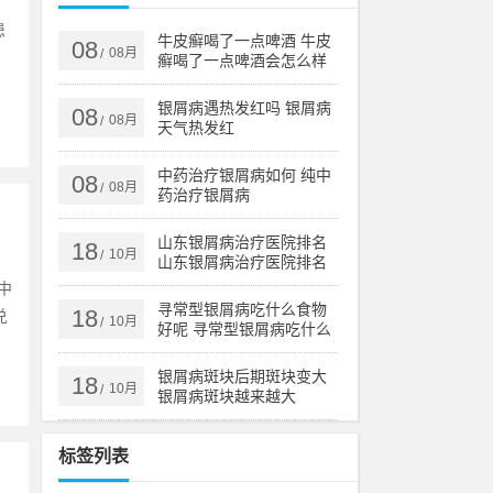
患
牛皮癣喝了一点啤酒 牛皮
08
08月
/
癣喝了一点啤酒会怎么样
银屑病遇热发红吗 银屑病
08
08月
/
天气热发红
中药治疗银屑病如何 纯中
08
08月
/
药治疗银屑病
山东银屑病治疗医院排名
18
10月
/
山东银屑病治疗医院排名
榜
中
寻常型银屑病吃什么食物
18
兑
10月
/
好呢 寻常型银屑病吃什么
药效果好
银屑病斑块后期斑块变大
18
10月
/
银屑病斑块越来越大
标签列表