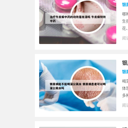
银
哪
生
花
阅读
银
银
喝
体
多
阅读