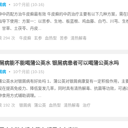
屑病
•
10个月前 (10-16)
种中药配方治牛皮癣最有效 牛皮癣的中药治疗主要有以下几种方案，需在
指导下使用：方案一：以苦参、生地、板蓝根、鸡血藤、白芍、川芎、生
、甘草、土茯苓、丹皮...
 294 次
牛皮癣
玄参
血热型
苦参
清热解毒
屑病能不能喝蒲公英水 银屑病患者可以喝蒲公英水吗
屑病
•
10个月前 (10-15)
蒲公英水对银屑病有好处吗 1、蒲公英对银屑病康复有一定积极作用，主
现在提高免疫力、降低复发几率，同时具有清热解毒、抗菌等功效，可通
种食用方式辅助调理。...
 192 次
银屑病
蒲公英
血热型
清热解毒
治疗