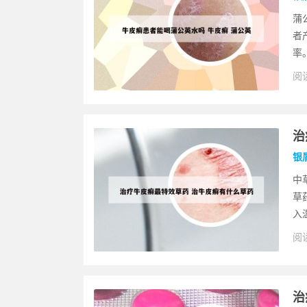
蒲
者
率
阅读
治
银
中
草
入温
阅读
治