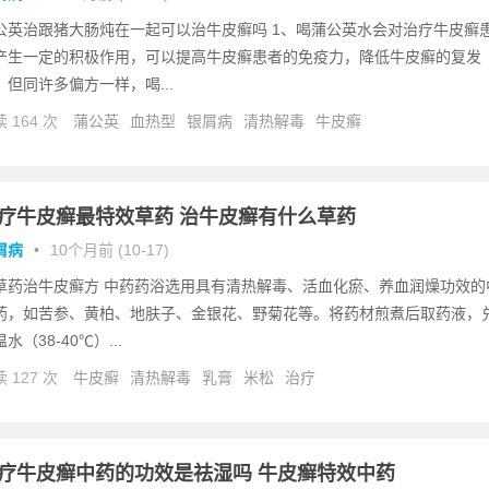
公英治跟猪大肠炖在一起可以治牛皮癣吗 1、喝蒲公英水会对治疗牛皮癣
产生一定的积极作用，可以提高牛皮癣患者的免疫力，降低牛皮癣的复发
。但同许多偏方一样，喝...
 164 次
蒲公英
血热型
银屑病
清热解毒
牛皮癣
疗牛皮癣最特效草药 治牛皮癣有什么草药
屑病
•
10个月前 (10-17)
草药治牛皮癣方 中药药浴选用具有清热解毒、活血化瘀、养血润燥功效的
药，如苦参、黄柏、地肤子、金银花、野菊花等。将药材煎煮后取药液，
水（38-40℃）...
 127 次
牛皮癣
清热解毒
乳膏
米松
治疗
疗牛皮癣中药的功效是祛湿吗 牛皮癣特效中药