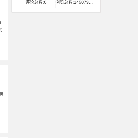
评论总数:0
浏览总数:14507968
解
究
医
医