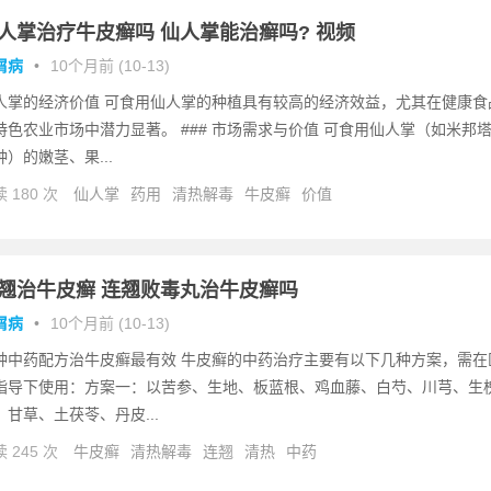
人掌治疗牛皮癣吗 仙人掌能治癣吗? 视频
屑病
•
10个月前 (10-13)
人掌的经济价值 可食用仙人掌的种植具有较高的经济效益，尤其在健康食
特色农业市场中潜力显著。 ### 市场需求与价值 可食用仙人掌（如米邦
种）的嫩茎、果...
 180 次
仙人掌
药用
清热解毒
牛皮癣
价值
翘治牛皮癣 连翘败毒丸治牛皮癣吗
屑病
•
10个月前 (10-13)
种中药配方治牛皮癣最有效 牛皮癣的中药治疗主要有以下几种方案，需在
指导下使用：方案一：以苦参、生地、板蓝根、鸡血藤、白芍、川芎、生
、甘草、土茯苓、丹皮...
 245 次
牛皮癣
清热解毒
连翘
清热
中药