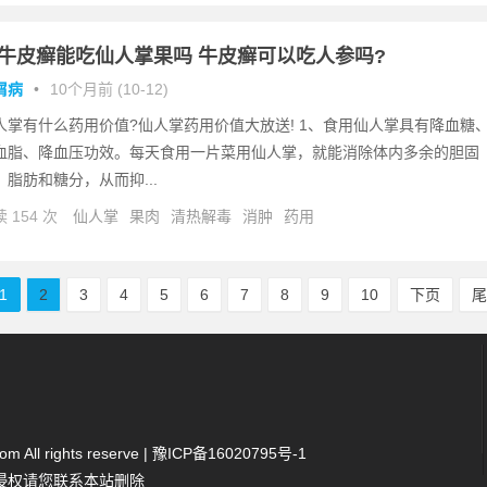
牛皮癣能吃仙人掌果吗 牛皮癣可以吃人参吗?
屑病
•
10个月前 (10-12)
人掌有什么药用价值?仙人掌药用价值大放送! 1、食用仙人掌具有降血糖
血脂、降血压功效。每天食用一片菜用仙人掌，就能消除体内多余的胆固
、脂肪和糖分，从而抑...
 154 次
仙人掌
果肉
清热解毒
消肿
药用
1
2
3
4
5
6
7
8
9
10
下页
 All rights reserve |
豫ICP备16020795号-1
侵权请您联系本站删除