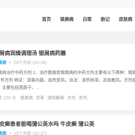
首页
银屑病
白斑
胎记
皮肤病
屑病润燥调理汤 银屑病药膳
屑病
•
10个月前 (10-18)
屑病治疗中药方剂 1、治疗脓疱型银屑病的中药方剂主要有以下两种：银
1号方剂 辨证：湿毒内蕴，血热受风。治法：清热除湿，凉血散风。方剂
：主要包括茺蔚子、...
 228 次
银屑病
甘草
清热解毒
方剂
赤芍
皮癣患者能喝蒲公英水吗 牛皮癣 蒲公英
屑病
•
10个月前 (10-17)