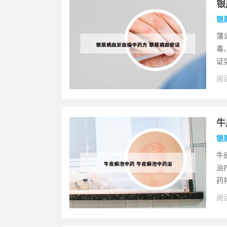
银
银
蒲
毒
证
阅读
牛
银
牛
治
药
阅读