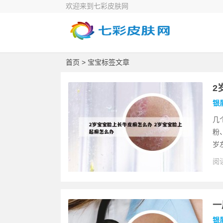
欢迎来到七彩皮肤网
首页
> 宝宝标签文章
2
银
几
粉
岁
阅读
一
银