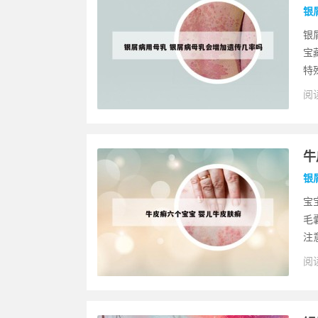
银
银
宝
特
阅读
牛
银
宝
毛
注
阅读