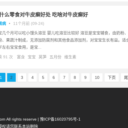
什么零食对牛皮癣好处 吃啥对牛皮癣好
屑病
•
11个月前 (09-24)
宝几个月可以吃小馒头溶豆 婴儿吃溶豆比较好 溶豆是宝宝辅食，由奶粉
粉、果蔬汁制成，无添加防腐剂和其他食品添加剂，对宝宝生长有益。适
岁左右宝宝食用，是宝...
 91 次
富含
宝宝
莴笋
五月份
维生素
1
2
3
4
5
6
7
8
9
10
下页
 All rights reserve |
豫ICP备16020795号-1
侵权请您联系本站删除