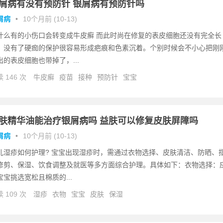
屑病有没有预防针 银屑病有预防针吗
屑病
•
10个月前 (10-13)
什么有的小伤口会转变成牛皮癣 而此时尚在修复的表皮细胞还没有完全长
，没有了硬痂的保护很容易形成疤痕和色素沉着。个别时候会不小心把刚
出的表皮细胞也带掉了，...
 146 次
牛皮癣
疫苗
接种
预防针
宝宝
肤精华油能治疗银屑病吗 益肤可以修复皮肤屏障吗
屑病
•
10个月前 (10-13)
儿湿疹如何护理? 宝宝出现湿疹时，需通过衣物选择、皮肤清洁、防晒、
修剪、保湿、饮食调整及就医等多方面综合护理。具体如下：衣物选择：
宝宝挑选宽松且棉质的...
 109 次
湿疹
衣物
宝宝
皮肤
保湿