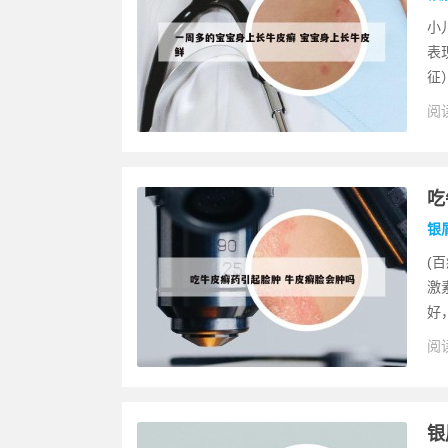
小
表
征
阅读
吃
银
(
激
好
阅读
银