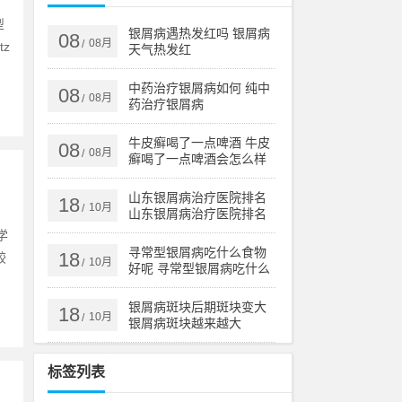
型
银屑病遇热发红吗 银屑病
08
08月
/
z
天气热发红
中药治疗银屑病如何 纯中
08
08月
/
药治疗银屑病
牛皮癣喝了一点啤酒 牛皮
08
08月
/
癣喝了一点啤酒会怎么样
山东银屑病治疗医院排名
18
10月
/
山东银屑病治疗医院排名
榜
学
寻常型银屑病吃什么食物
18
较
10月
/
好呢 寻常型银屑病吃什么
药效果好
银屑病斑块后期斑块变大
18
10月
/
银屑病斑块越来越大
标签列表