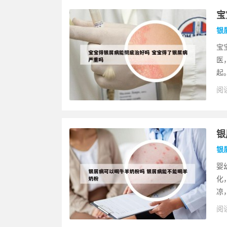
宝
银
宝
医
起
阅读
银
银
婴
化
凉
阅读