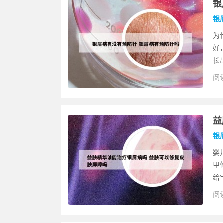
银
银
为
好
长
阅读
益
银
婴
甲
给
阅读