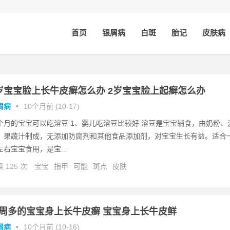
首页
银屑病
白斑
胎记
皮肤病
岁宝宝脸上长牛皮癣怎么办 2岁宝宝脸上起癣怎么办
屑病
•
10个月前 (10-17)
个月的宝宝可以吃溶豆 1、婴儿吃溶豆比较好 溶豆是宝宝辅食，由奶粉、
、果蔬汁制成，无添加防腐剂和其他食品添加剂，对宝宝生长有益。适合
左右宝宝食用，是宝...
 125 次
宝宝
指甲
可能
斑点
皮肤
周多的宝宝身上长牛皮癣 宝宝身上长牛皮鲜
屑病
•
10个月前 (10-16)