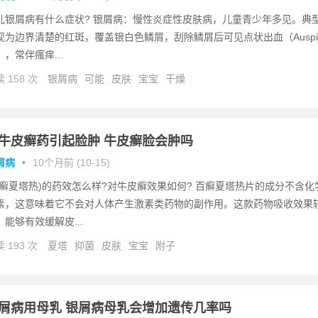
儿银屑病有什么症状? 银屑病：慢性炎症性皮肤病，儿童青少年多见。典
现为边界清楚的红斑，覆盖银白色鳞屑，刮除鳞屑后可见点状出血（Auspit
），常伴瘙痒...
 158 次
银屑病
可能
皮肤
宝宝
干燥
牛皮癣药引起脸肿 牛皮癣脸会肿吗
屑病
•
10个月前 (10-15)
百癣夏塔热)的药效怎么样?对牛皮癣效果如何? 百癣夏塔热片的成分不含化
素，这意味着它不会对人体产生激素类药物的副作用。这款药物吸收效果
，能够有效缓解皮...
 193 次
夏塔
抑菌
皮肤
宝宝
附子
屑病用母乳 银屑病母乳会增加遗传几率吗