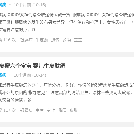
屑病
•
10个月前 (10-15)
屑病退退退!女神们请查收这份宝藏干货! 银屑病退退退！女神们请查收这
藏干货！银屑病的发生没有男女差异，但在治疗和护理上，女性患者有一
殊需要注意的点。以...
 116 次
银屑病
牛皮癣
遗传
药物
宝宝
皮癣六个宝宝 婴儿牛皮肤癣
屑病
•
10个月前 (10-14)
宝患有牛皮癣怎么办 1、病情分析： 你好，你说的情况考虑是牛皮癣造成
囊坏死的原因的 指导意见： 注意局部的清洁卫生，涂抹一些贝司太软膏
意饮食的清淡，多...
 117 次
银屑病
宝宝
身上
鳞屑
皮肤