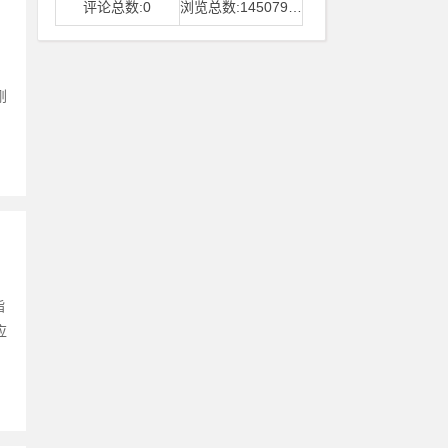
评论总数:0
浏览总数:14507968
刚
指
应