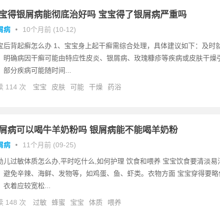
宝得银屑病能彻底治好吗 宝宝得了银屑病严重吗
屑病
•
10个月前 (10-12)
宝后背起癣怎么办 1、宝宝身上起干癣需综合处理，具体建议如下：及时
，明确病因干癣可能由特应性皮炎、银屑病、玫瑰糠疹等疾病或皮肤干燥
。部分疾病可能随时间...
 114 次
宝宝
皮肤
可能
干燥
药浴
屑病可以喝牛羊奶粉吗 银屑病能不能喝羊奶粉
屑病
•
11个月前 (09-25)
幼儿过敏体质怎么办,平时吃什么,如何护理 饮食和喂养 宝宝饮食要清淡易
，避免辛辣、海鲜、发物等，如鸡蛋、鱼、虾类。衣物方面 宝宝穿得要略
，衣着应较宽松...
 148 次
过敏
蜂蜜
宝宝
体质
喂养