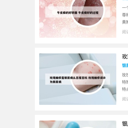
一
尊
黄
阅读
玫
银
玫
特
特
阅读
银