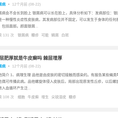
屑病
•
12个月前 (08-22)
屑病会不会长到脸上 银屑病可以长在脸上，具体分析如下：发病部位：银
是一种慢性炎症性皮肤病，其发病部位并不固定，可以发生于身体的任何
，包括面部。颜面银屑...
 131 次
银屑病
糠疹
可能
鳞屑
白斑
层肥厚就是牛皮癣吗 棘层增厚
屑病
•
12个月前 (08-22)
他简介 1、病理生理 品他是由皮肤的密切接触而感染的。有报告某些蝇类
也偶可传播此病。品他螺旋体侵入皮肤后，局部出现原发性丘疹，以后螺
进入血循环产生泛...
 108 次
细胞
牛皮癣
增生
尖锐湿疣
糠疹