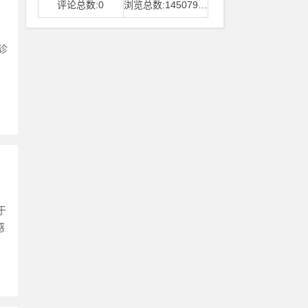
评论总数:0
浏览总数:14507968
诊
炎
于
感