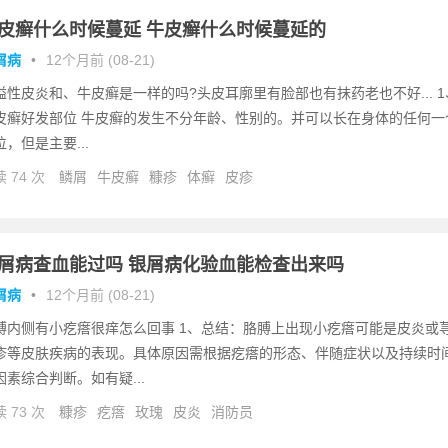
皮癣什么时候蔓延 牛皮癣什么时候蔓延的
屑病
•
12个月前 (08-21)
溢性皮炎和、牛皮癣是一样的吗?头皮耳廓里有脸部也有抹药老也不好... 1
皮癣好发部位 牛皮癣的发生不分年龄、性别的。并可以长在身体的任何一
位，但是主要...
 74 次
鳞屑
牛皮癣
糠疹
体癣
皮疹
屑病查血能过吗 银屑病化验血能检查出来吗
屑病
•
12个月前 (08-21)
膊内侧有小疙瘩很痒怎么回事 1、总结：胳膊上出现小疙瘩可能是皮炎或
疹等皮肤疾病的表现。具体原因需根据疙瘩的形态、伴随症状以及持续时
因素综合判断。如有疑...
 73 次
糠疹
疙瘩
玫瑰
皮炎
消防员