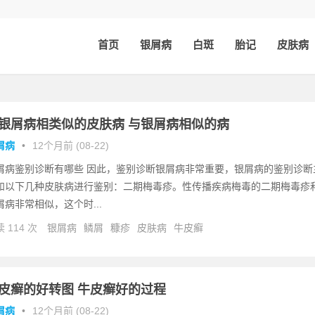
首页
银屑病
白斑
胎记
皮肤病
银屑病相类似的皮肤病 与银屑病相似的病
屑病
•
12个月前 (08-22)
屑病鉴别诊断有哪些 因此，鉴别诊断银屑病非常重要，银屑病的鉴别诊断
和以下几种皮肤病进行鉴别：二期梅毒疹。性传播疾病梅毒的二期梅毒疹
屑病非常相似，这个时...
 114 次
银屑病
鳞屑
糠疹
皮肤病
牛皮癣
皮癣的好转图 牛皮癣好的过程
屑病
•
12个月前 (08-22)