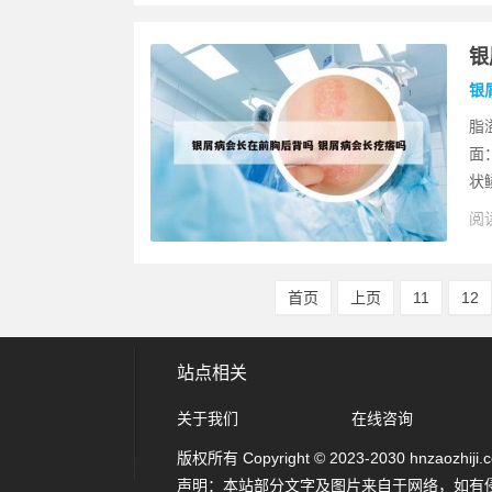
银
银
脂
面
状
阅读
首页
上页
11
12
站点相关
关于我们
在线咨询
版权所有 Copyright © 2023-2030 hnzaozhiji.com
声明：本站部分文字及图片来自于网络，如有