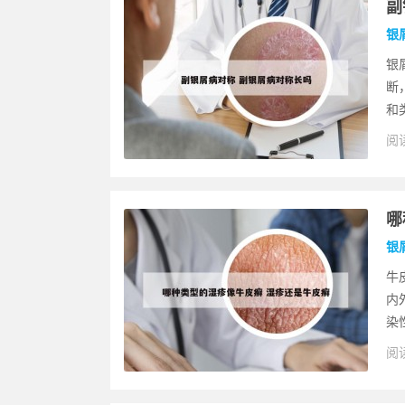
副
银
银
断
和
阅读
哪
银
牛
内
染
阅读