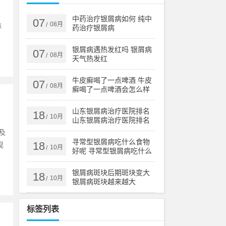
被
中药治疗银屑病如何 纯中
07
08月
/
麻
药治疗银屑病
银屑病遇热发红吗 银屑病
07
08月
/
天气热发红
牛皮癣喝了一点啤酒 牛皮
07
08月
/
癣喝了一点啤酒会怎么样
山东银屑病治疗医院排名
18
10月
/
山东银屑病治疗医院排名
榜
及
寻常型银屑病吃什么食物
18
现
10月
/
好呢 寻常型银屑病吃什么
药效果好
银屑病斑块后期斑块变大
18
10月
/
银屑病斑块越来越大
标签列表