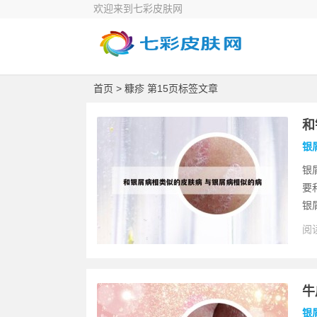
欢迎来到七彩皮肤网
首页
> 糠疹 第15页标签文章
和
银
银
要
银
阅读
牛
银