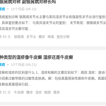
银屑病对称 副银屑病对称长吗
屑病
•
12个月前 (08-22)
屑病鉴别诊断 银屑病关节炎主要与类风湿关节炎和强直性关节炎进行鉴别
，具体鉴别要点如下： 与类风湿关节炎的鉴别： 关节表现：银屑病关节
类风湿关节炎都可能...
 89 次
银屑病
关节炎
糠疹
梅毒
鉴别诊断
种类型的湿疹像牛皮癣 湿疹还是牛皮癣
屑病
•
12个月前 (08-21)
皮癣和湿疹的区别是什么 1、湿疹和癣的主要区别如下：病因 湿疹：是由
外因素过敏导致的过敏性皮肤病。癣：包括真菌感染性癣和牛皮癣。真菌
性癣由真菌感染引起...
 92 次
牛皮癣
糠疹
湿疹
鳞屑
瘙痒