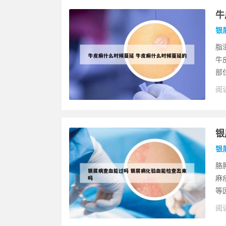
牛
银
脂
牛
部
阅读
银
银
胳
麻
等
阅读