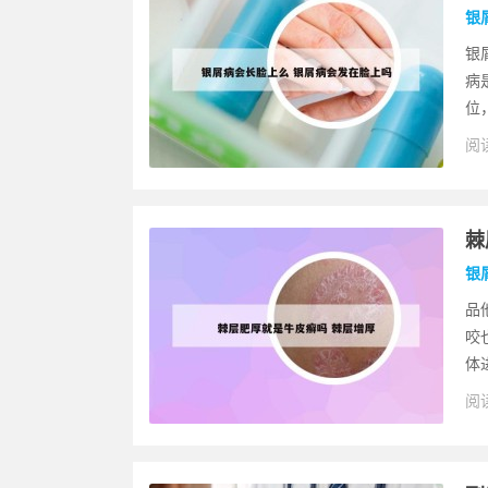
银
银
病
位
阅读
棘
银
品
咬
体
阅读