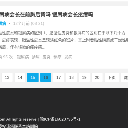
屑病会长在前胸后背吗 银屑病会长疙瘩吗
屑病
•
12个月前 (08-21)
溢性皮炎和银屑病的区别 1、脂溢性皮炎和银屑病的区别在于以下几个方
：皮疹表现，脂溢性皮炎呈现淡红色的斑片，其上附着黏性鳞屑或干燥性
鳞屑，伴有轻微的瘙痒感...
 95 次
银屑病
鳞屑
皮炎
糠疹
发病
13
14
15
16
17
18
19
20
下页
 All rights reserve |
豫ICP备16020795号-1
侵权请您联系本站删除