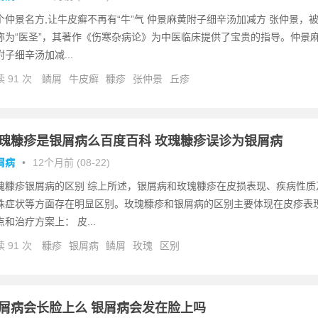
个仲景名方,让牛皮癣不再有“牛”气 仲景麻黄附子细辛汤加减方 张仲景，
称为“医圣”，其著作《伤寒杂病论》为中医临床提供了宝贵的指导。仲景
附子细辛汤加减...
 91 次
鳞屑
牛皮癣
糠疹
张仲景
丘疹
瑰糠疹是银屑病么百度百科 玫瑰糠疹误诊为银屑病
屑病
•
12个月前 (08-22)
瑰糠疹银屑病的区别 综上所述，银屑病和玫瑰糠疹在皮损表现、疾病性质
殊症状等方面存在明显区别。玫瑰糠疹和银屑病的区别主要体现在皮疹表
点和治疗方案上： 皮...
 91 次
糠疹
银屑病
鳞屑
玫瑰
区别
屑病会长脸上么 银屑病会发在脸上吗