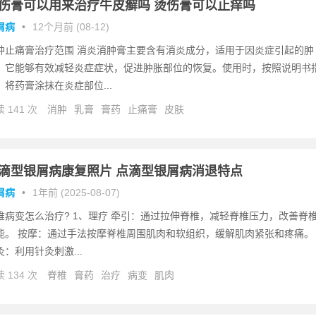
伤膏可以用来治疗牛皮癣吗 烫伤膏可以止痒吗
屑病
•
12个月前 (08-12)
肿止痛膏治疗范围 消炎消肿膏主要含有消炎成分，适用于因炎症引起的肿
。它能够有效减轻炎症症状，促进肿胀部位的恢复。使用时，按照说明书
，将药膏涂抹在炎症部位...
 141 次
消肿
乳膏
膏药
止痛膏
皮肤
滴型银屑病康复照片 点滴型银屑病消退特点
屑病
•
1年前 (2025-08-07)
椎病变怎么治疗? 1、理疗 牵引：通过拉伸脊椎，减轻脊椎压力，改善脊
能。 按摩：通过手法按摩脊椎周围肌肉和软组织，缓解肌肉紧张和疼痛。
灸：利用针灸刺激...
 134 次
脊椎
膏药
治疗
病变
肌肉