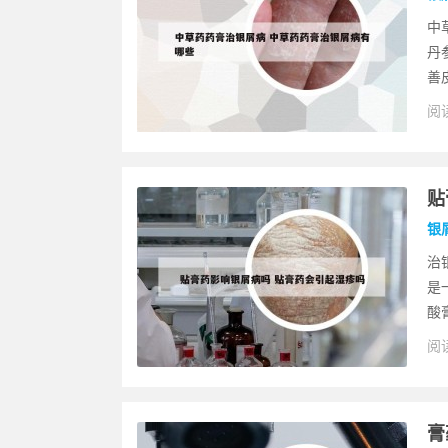
中
丹
善
阅读
贴
银
治
是
酸膏
阅读
膏