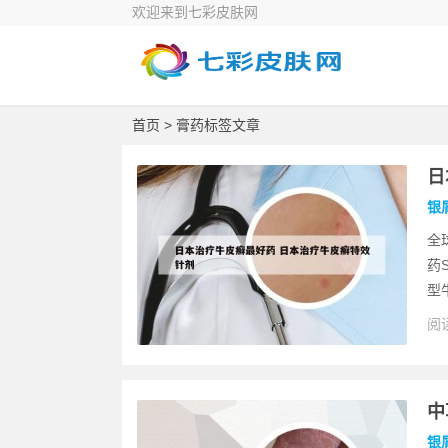
欢迎来到七彩皮肤网
首页
> 膏药标签文章
日
银
全
药
型
阅读
中
银