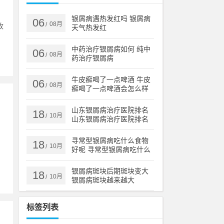
：
银屑病遇热发红吗 银屑病
06
08月
/
改
天气热发红
中药治疗银屑病如何 纯中
06
08月
/
药治疗银屑病
牛皮癣喝了一点啤酒 牛皮
06
08月
/
癣喝了一点啤酒会怎么样
山东银屑病治疗医院排名
18
10月
/
山东银屑病治疗医院排名
榜
，
寻常型银屑病吃什么食物
18
10月
/
好呢 寻常型银屑病吃什么
药效果好
银屑病斑块后期斑块变大
18
10月
/
银屑病斑块越来越大
标签列表