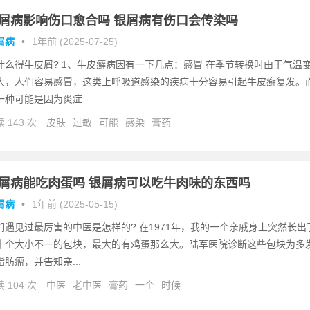
屑病影响伤口愈合吗 银屑病有伤口会传染吗
屑病
•
1年前 (2025-07-25)
什么得牛皮屑? 1、牛皮癣病因有一下几点：感冒 在季节转换时由于气温
大，人们容易感冒，这类上呼吸道感染的疾病十分容易引起牛皮癣复发。
一种可能是因为炎症...
 143 次
皮肤
过敏
可能
感染
膏药
屑病能吃肉蛋吗 银屑病可以吃牛肉味的东西吗
屑病
•
1年前 (2025-05-15)
们遇见过最厉害的中医是怎样的? 在1971年，我的一个亲戚身上突然长出
十个大小不一的包块，最大的有鸡蛋那么大。陆军医院诊断这些包块为多
脂肪瘤，并告知亲...
 104 次
中医
老中医
膏药
一个
时候