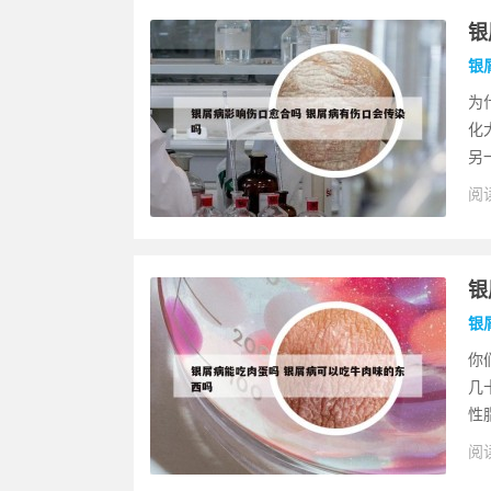
银
银
为
化
另
阅读
银
银
你
几
性
阅读