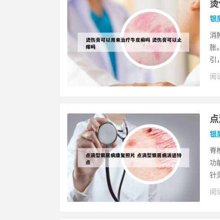
烫
银
消
胀
引
阅读
点
银
脊
功
针
阅读