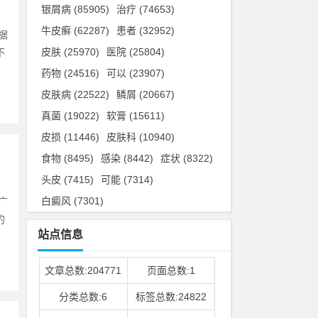
银屑病
(85905)
治疗
(74653)
牛皮癣
(62287)
患者
(32952)
据
皮肤
(25970)
医院
(25804)
不
药物
(24516)
可以
(23907)
皮肤病
(22522)
鳞屑
(20667)
真菌
(19022)
软膏
(15611)
皮损
(11446)
皮肤科
(10940)
食物
(8495)
感染
(8442)
症状
(8322)
头皮
(7415)
可能
(7314)
白癜风
(7301)
广
的
站点信息
文章总数:204771
页面总数:1
分类总数:6
标签总数:24822