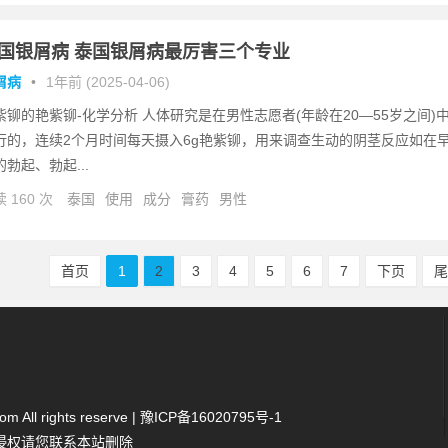
国银屑病 泰国银屑病最厉害三个专业
屑病
•
1年前 (2025-04-06)
紫铆的艳紫铆-化学分析 人体研究是在男性志愿者(年龄在20—55岁之间)
行的，连续2个月时间每天摄入6g艳紫铆，用来调查生动的阴茎反应如在
的勃起、勃起...
 160 次
泰国
使用
成分
膏药
男性
首页
1
2
3
4
5
6
7
下页
 All rights reserve |
豫ICP备16020795号-1
侵权请您联系本站删除