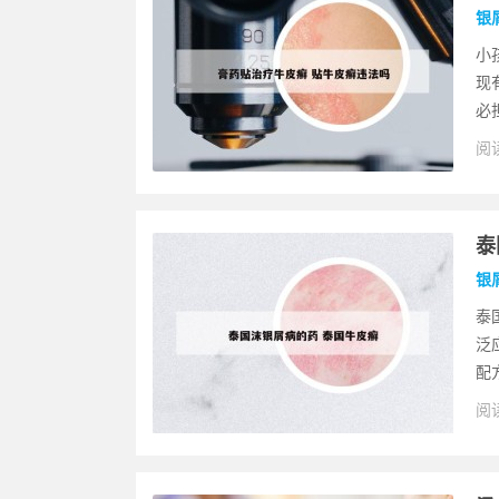
银
小
现
必
阅读
泰
银
泰
泛
配
阅读