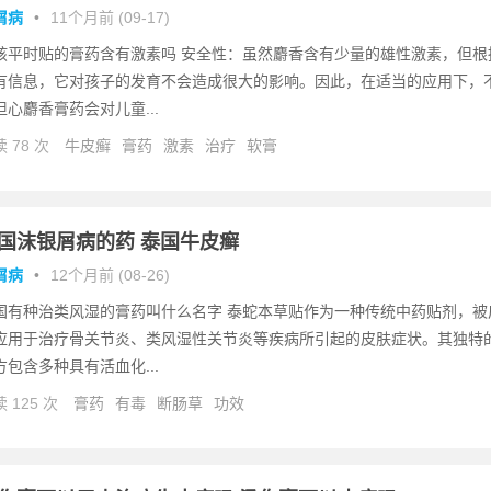
屑病
•
11个月前 (09-17)
孩平时贴的膏药含有激素吗 安全性：虽然麝香含有少量的雄性激素，但根
有信息，它对孩子的发育不会造成很大的影响。因此，在适当的应用下，
担心麝香膏药会对儿童...
 78 次
牛皮癣
膏药
激素
治疗
软膏
国沫银屑病的药 泰国牛皮癣
屑病
•
12个月前 (08-26)
国有种治类风湿的膏药叫什么名字 泰蛇本草贴作为一种传统中药贴剂，被
应用于治疗骨关节炎、类风湿性关节炎等疾病所引起的皮肤症状。其独特
方包含多种具有活血化...
 125 次
膏药
有毒
断肠草
功效