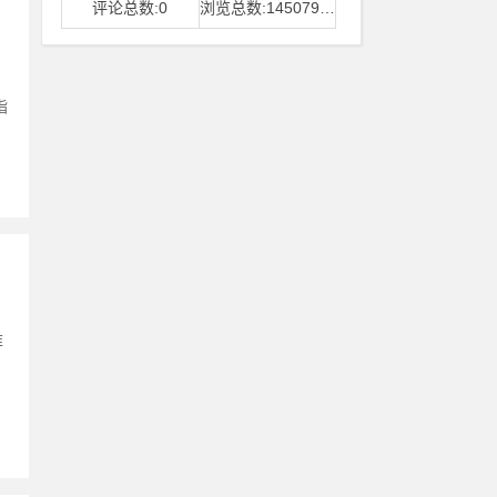
评论总数:0
浏览总数:14507968
指
椎