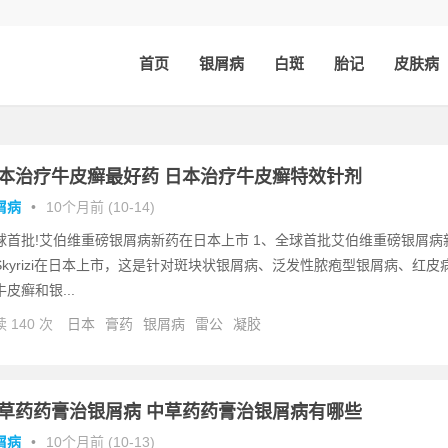
首页
银屑病
白斑
胎记
皮肤病
本治疗牛皮癣最好药 日本治疗牛皮癣特效针剂
屑病
•
10个月前 (10-14)
球首批!艾伯维重磅银屑病新药在日本上市 1、全球首批艾伯维重磅银屑病
Skyrizi在日本上市，这是针对斑块状银屑病、泛发性脓疱型银屑病、红皮
牛皮癣和银...
 140 次
日本
膏药
银屑病
雷公
凝胶
草药药膏治银屑病 中草药药膏治银屑病有哪些
屑病
•
10个月前 (10-13)