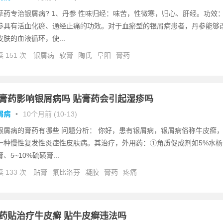
草药专治银屑病? 1、丹参 性味归经：味苦，性微寒，归心、肝经。功效
参具有活血化瘀、通经止痛的功效。对于血瘀型的银屑病患者，丹参能够
皮肤的血液循环，使...
 151 次
银屑病
软膏
陶氏
阜阳
膏药
膏药影响银屑病吗 贴膏药会引起湿疹吗
屑病
•
10个月前 (10-13)
银屑病的膏药有哪些 问题分析： 你好，患有银屑病，银屑病俗称牛皮癣
一种慢性复发性炎症性皮肤病。其治疗，外用药：①角质促成剂如5%水杨
、5~10%硫磺膏...
 133 次
贴膏
氟比洛芬
凝胶
膏药
疼痛
药贴治疗牛皮癣 贴牛皮癣违法吗