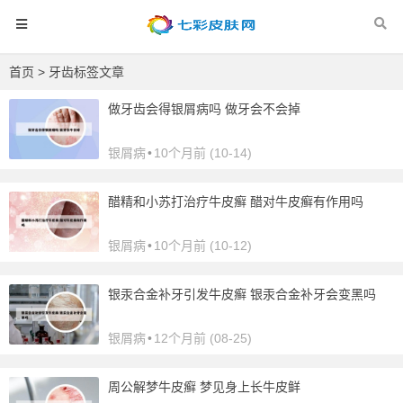
首页
> 牙齿标签文章
做牙齿会得银屑病吗 做牙会不会掉
银屑病
•
10个月前 (10-14)
醋精和小苏打治疗牛皮癣 醋对牛皮癣有作用吗
银屑病
•
10个月前 (10-12)
银汞合金补牙引发牛皮癣 银汞合金补牙会变黑吗
银屑病
•
12个月前 (08-25)
周公解梦牛皮癣 梦见身上长牛皮鲜