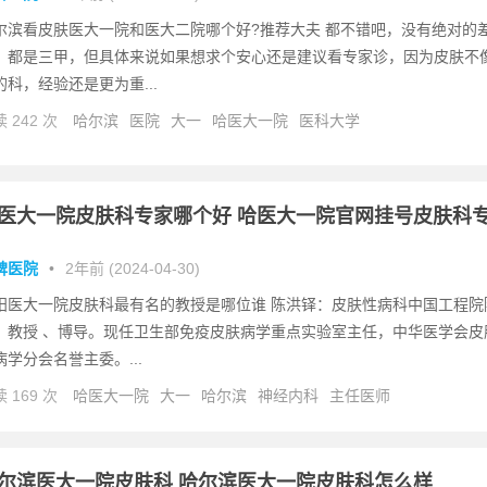
尔滨看皮肤医大一院和医大二院哪个好?推荐大夫 都不错吧，没有绝对的
，都是三甲，但具体来说如果想求个安心还是建议看专家诊，因为皮肤不
的科，经验还是更为重...
 242 次
哈尔滨
医院
大一
哈医大一院
医科大学
医大一院皮肤科专家哪个好 哈医大一院官网挂号皮肤科
碑医院
•
2年前 (2024-04-30)
阳医大一院皮肤科最有名的教授是哪位谁 陈洪铎：皮肤性病科中国工程院
、教授 、博导。现任卫生部免疫皮肤病学重点实验室主任，中华医学会皮
病学分会名誉主委。...
 169 次
哈医大一院
大一
哈尔滨
神经内科
主任医师
尔滨医大一院皮肤科 哈尔滨医大一院皮肤科怎么样