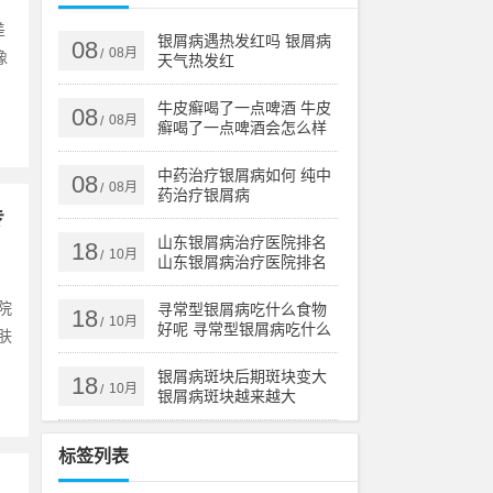
差
银屑病遇热发红吗 银屑病
08
08月
/
像
天气热发红
牛皮癣喝了一点啤酒 牛皮
08
08月
/
癣喝了一点啤酒会怎么样
中药治疗银屑病如何 纯中
08
08月
/
药治疗银屑病
专
山东银屑病治疗医院排名
18
10月
/
山东银屑病治疗医院排名
榜
院
寻常型银屑病吃什么食物
18
10月
/
好呢 寻常型银屑病吃什么
肤
药效果好
银屑病斑块后期斑块变大
18
10月
/
银屑病斑块越来越大
标签列表