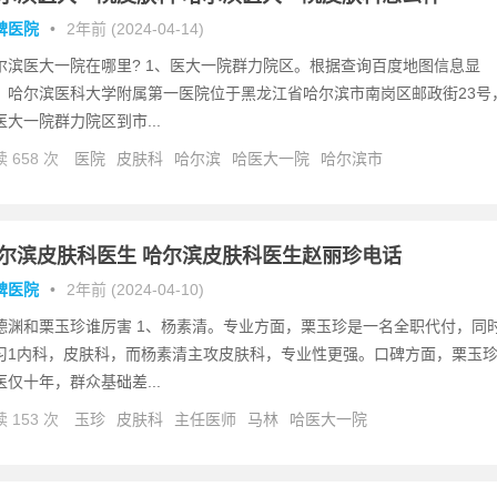
碑医院
•
2年前 (2024-04-14)
尔滨医大一院在哪里? 1、医大一院群力院区。根据查询百度地图信息显
，哈尔滨医科大学附属第一医院位于黑龙江省哈尔滨市南岗区邮政街23号
医大一院群力院区到市...
 658 次
医院
皮肤科
哈尔滨
哈医大一院
哈尔滨市
尔滨皮肤科医生 哈尔滨皮肤科医生赵丽珍电话
碑医院
•
2年前 (2024-04-10)
德渊和栗玉珍谁厉害 1、杨素清。专业方面，栗玉珍是一名全职代付，同
习1内科，皮肤科，而杨素清主攻皮肤科，专业性更强。口碑方面，栗玉
医仅十年，群众基础差...
 153 次
玉珍
皮肤科
主任医师
马林
哈医大一院