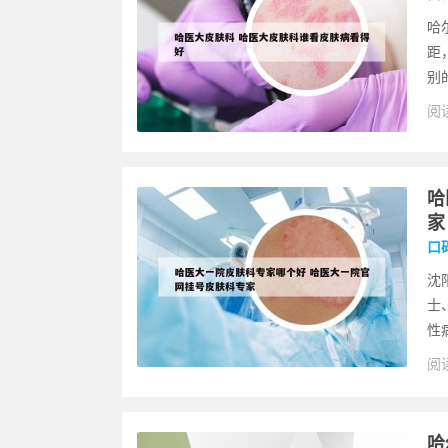
哈
距
别
阅读
哈
家
口
沈
士
性
阅读
哈