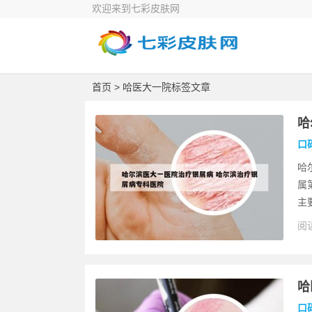
欢迎来到七彩皮肤网
首页
> 哈医大一院标签文章
哈
口
哈
属
主
阅读
哈
口