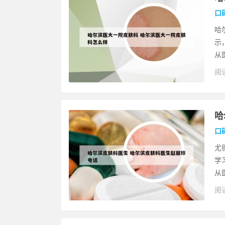
口
哈
示
从
阅读
哈
口
尤
学
从
阅读