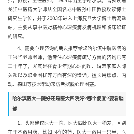
师，教授，主任医师，1964年出生于哈尔滨，曾就读黑
龙江中医药大学师从全国名老中医孙申田教授攻读博士
研究生学位，并于2003年进入上海复旦大学博士后流动
站，主要从事中医对精神心理疾病发病机理和临床辨证
的研究。
4、需要心理咨询的朋友推荐给您哈尔滨中航医院的
王兴华老师老师，他专注心理疾病疏导方面的咨询已有
二十年了，尤其是在青少年期心理问题、婚恋家庭人际
关系以及职业困扰等方面有深的造诣。擅长用焦点、内
观、森田等技术帮助来访者摆脱心理困惑。
哈尔滨医大一院好还是医大四院好?哪个便宜?要看脑
部
1、头部建议医大一院，医大四比医大一稍差，区别
在于不敢用药，比如同样的药，医大一敢用一只半，医