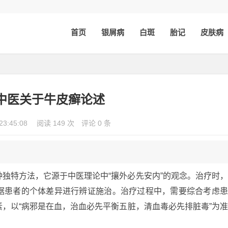
首页
银屑病
白斑
胎记
皮肤病
中医关于牛皮癣论述
23:45:08
阅读 149 次
评论 0 条
独特方法，它源于中医理论中“攘外必先安内”的观念。治疗时
据患者的个体差异进行辨证施治。治疗过程中，需要综合考虑
，以“病邪是在血，治血必先平衡五脏，清血毒必先排脏毒”为