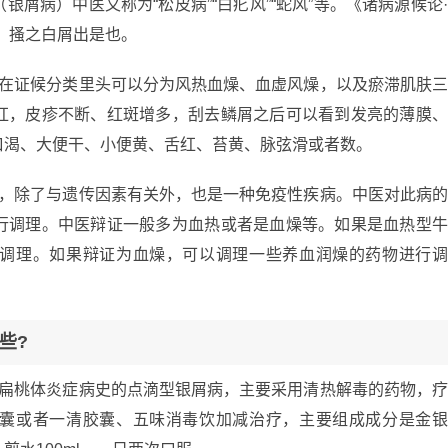
屑病）中医又称为“松皮病”“白疕风”“蛇风”等。《诸病源候论
，搔之白屑出是也。
，在证候分类里头可以分为风热血燥、血虚风燥，以及瘀滞肌肤
红，皮疹不断、红斑增多，刮去鳞屑之后可以看到发亮的薄膜
口渴、大便干、小便黄、舌红、苔黄、脉弦滑或者数。
病，除了与遗传因素有关外，也是一种免疫性疾病。中医对此病
行调理。中医辩证一般多为血热或者是血燥等。如果是血热型
调理。如果辩证为血燥，可以调理一些养血润燥的药物进行
些?
性扁桃体炎症病史的点滴型银屑病，主要采用清热解毒的药物，
囊或者一清胶囊、五味消毒饮加减治疗，主要组成成分是金