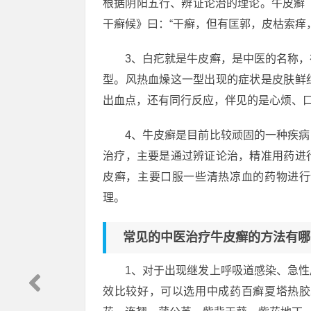
根据阴阳五行、辨证论治的理论。牛皮癣（银
干癣候》曰：“干癣，但有匡郭，皮枯索痒
3、白疕就是牛皮癣，是中医的名称
型。风热血燥这一型出现的症状是皮肤鲜
出血点，还有同行反应，伴见的是心烦、
4、牛皮癣是目前比较顽固的一种疾
治疗，主要是通过辨证论治，精准用药进
皮癣，主要口服一些清热凉血的药物进行
理。
常见的中医治疗牛皮癣的方法有哪
1、对于出现继发上呼吸道感染、急
效比较好，可以选用中成药百癣夏塔热胶