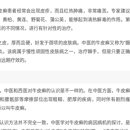
皮癣患者经常会出现皮疹，而且红热肿痛，非常痛苦。专家建
、黄柏、黄连、野菊花、蒲公英，能够起到清热解毒的作用。
者的不同情况，进行有针对性的治疗。
之皮，厚而且硬，好发于颈项的皮肤病。中医的牛皮癣又称为“
皮炎。该病属于慢性顽固性皮肤病之一，治疗棘手，但是只要正
的远期疗效的。
上，中医和西医对牛皮癣的认识是不一样的。在中医方面，牛皮
和腰骶部等摩擦部位出现粗糙、肥厚的疾病，同时伴有剧烈
所以叫牛皮癣。
的认识方法并不完全一致，中医学对牛皮癣的病因病机的探讨，