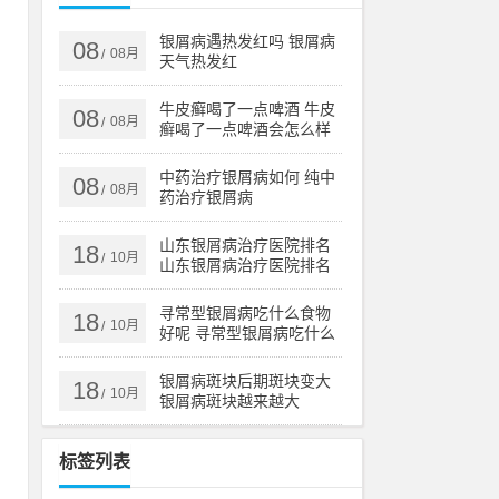
议
银屑病遇热发红吗 银屑病
08
08月
/
天气热发红
第
牛皮癣喝了一点啤酒 牛皮
08
08月
/
癣喝了一点啤酒会怎么样
摄
中药治疗银屑病如何 纯中
08
08月
/
确
药治疗银屑病
山东银屑病治疗医院排名
18
10月
/
山东银屑病治疗医院排名
榜
寻常型银屑病吃什么食物
18
10月
/
好呢 寻常型银屑病吃什么
癣
药效果好
瘙
银屑病斑块后期斑块变大
18
10月
/
银屑病斑块越来越大
标签列表
是