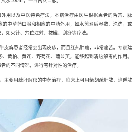
水100ml，一日两次口服。
药外用以及中医特色疗法，本病治疗由医生根据患者的舌苔、
应的中草药口服和相应的中药外用，如水煎煮后湿敷、泡洗，
法，如火针、穴位注射、拔罐、刮痧等疗法。
些牛皮癣患者经常会出现皮疹，而且红热肿痛，非常痛苦。专家
芩、黄柏、黄连、野菊花、蒲公英，能够起到清热解毒的作用
患者的不同情况，进行有针对性的治疗。
关，主要用疏肝解郁的中药治疗，临床上可用柴胡疏肝散、逍遥